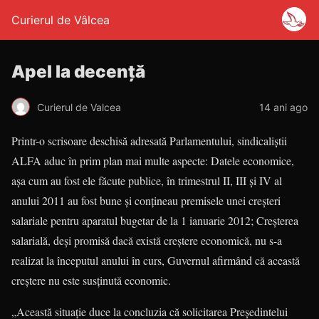
Curierul de Vâlcea
Apel la decenţă
Curierul de Valcea
14 ani ago
Printr-o scrisoare deschisă adresată Parlamentului, sindicaliştii
ALFA aduc în prim plan mai multe aspecte: Datele economice,
aşa cum au fost ele făcute publice, în trimestrul II, III şi IV al
anului 2011 au fost bune şi conţineau premisele unei creşteri
salariale pentru aparatul bugetar de la 1 ianuarie 2012; Creşterea
salarială, deşi promisă dacă există creştere economică, nu s-a
realizat la începutul anului în curs, Guvernul afirmând că această
creştere nu este susţinută economic.
„Această situaţie duce la concluzia că solicitarea Preşedintelui