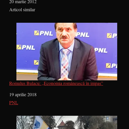
Dată
20 martie 2012
În legătură cu
Articol similar
Romulus Bulacu: „Economia românească în impas”
Dată
19 aprilie 2018
În legătură cu
PNL