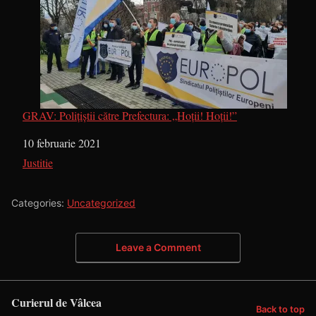
GRAV: Polițiștii către Prefectura: „Hoții! Hoții!”
Dată
10 februarie 2021
În legătură cu
Justitie
Categories:
Uncategorized
Leave a Comment
Curierul de Vâlcea
Back to top