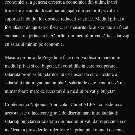
economiei şi a generat creşterea economică din ultimele trei
trimestre ale anului trecut, iar angajaţii din sectorul privat au
suportat la rândul lor drastice reduceri salariale. Mediul privat a
fost afectat de ajustările fiscale, iar măsurile de austeritate au făcut
ca marea majoritate a lucrătorilor din mediul privat să fie salarizaţi
cu salariul minim pe economie.
Măsura propusă de Preşedinte face o gravă discriminare între
mediul privat şi cel bugetar, în condiţiile în care recuperarea
salarială promisă bugetarilor nu este asociată cu o creştere a
salariului minim garantat în plată, salariu de care beneficiază un
număr foarte mare de lucrători din mediul privat şi bugetar.
Confederaţia Naţională Sindicală „Cartel ALFA” consideră că
aceasta este o încercare gravă de discriminare între lucrătorii
salariaţi bugetari şi salariaţii din mediul privat, dar reprezintă şi o
încălcare a prevederilor referitoare la principiile muncii decente,