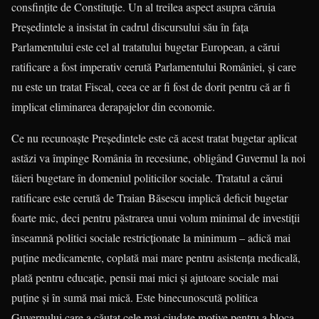
consfinţite de Constituţie. Un al treilea aspect asupra căruia
Preşedintele a insistat în cadrul discursului său în faţa
Parlamentului este cel al tratatului bugetar European, a cărui
ratificare a fost imperativ cerută Parlamentului României, şi care
nu este un tratat Fiscal, ceea ce ar fi fost de dorit pentru că ar fi
implicat eliminarea derapajelor din economie.
Ce nu recunoaşte Preşedintele este că acest tratat bugetar aplicat
astăzi va împinge România în recesiune, obligând Guvernul la noi
tăieri bugetare în domeniul politicilor sociale. Tratatul a cărui
ratificare este cerută de Traian Băsescu implică deficit bugetar
foarte mic, deci pentru păstrarea unui volum minimal de investiţii
înseamnă politici sociale restricţionate la minimum – adică mai
puţine medicamente, coplată mai mare pentru asistenţa medicală,
plată pentru educaţie, pensii mai mici şi ajutoare sociale mai
puţine şi în sumă mai mică. Este binecunoscută politica
Guvernului care a căutat cele mai ciudate motive pentru a bloca