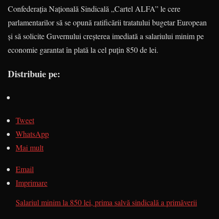
Confederaţia Naţională Sindicală „Cartel ALFA” le cere
parlamentarilor să se opună ratificării tratatului bugetar European
şi să solicite Guvernului creşterea imediată a salariului minim pe
economie garantat în plată la cel puţin 850 de lei.
Distribuie pe:
Tweet
WhatsApp
Mai mult
Email
Imprimare
Salariul minim la 850 lei, prima salvă sindicală a primăverii