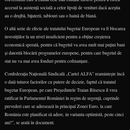
accesul la asistenţă socială a celor lipsiţi de venituri dacă aceştia
au o drujbă, bijuterii, tablouri sau o haină de blană.
O altă serie de efecte ale tratatului bugetar European va fi blocarea
investiţiilor la un nivel insuficient pentru a obţine creşterea
economică sperată, pentru că bugetul va avea mult mai puţini bani
şi datorită blocării programelor europene, pentru care bugetul de
stat nu va mai avea fonduri pentru cofinanţare.
Confederaţia Naţională Sindicală „Cartel ALFA” reaminteşte încă
o dată tuturor factorilor cu putere de decizie, faptul că tratatul
bugetar European, pe care Preşedintele Traian Băsescu îl vrea
ratificat în Parlamentul României în regim de urgenţă, cuprinde
prevederi care se adresează în principal Zonei Euro, la care
România este planificat să adere, in varianta optimistă, peste cinci
ani!”, se arată în document.