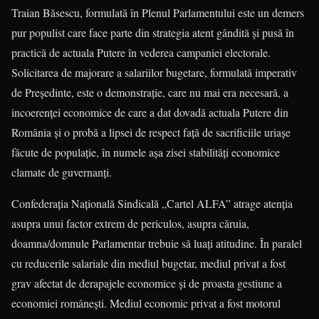
Traian Băsescu, for­mulată în Plenul Parlamentului este un demers
pur populist care face parte din strategia atent gândită şi pusă în
practică de actuala Putere în vederea campaniei electorale.
Solicitarea de majorare a salariilor bugetare, formulată imperativ
de Preşedinte, este o demonstraţie, care nu mai era necesară, a
incoerenţei economice de care a dat dovadă actuala Putere din
România şi o probă a lipsei de respect faţă de sacrificiile uriaşe
făcute de populaţie, în numele aşa zisei stabilităţi economice
clamate de guvernanţi.
Confederaţia Naţională Sindicală „Cartel ALFA” atrage atenţia
asupra unui factor extrem de periculos, asupra căruia,
doamna/domnule Parlamentar trebuie să luaţi atitudine. În paralel
cu reducerile salariale din mediul bugetar, mediul privat a fost
grav afectat de derapajele economice şi de proasta gestiune a
economiei româneşti. Mediul economic privat a fost motorul