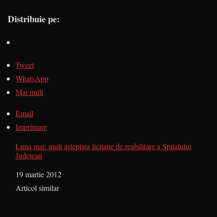
Distribuie pe:
Tweet
WhatsApp
Mai mult
Email
Imprimare
Luna mai: mult aşteptata licitaţie de reabilitare a Spitalului
Judeţean
Dată
19 martie 2012
În legătură cu
Articol similar