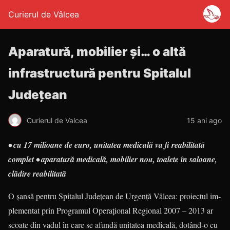
Curierul de Vâlcea
Aparatură, mobilier și… o altă
infrastructură pentru Spitalul
Județean
Curierul de Valcea
15 ani ago
• cu 17 milioane de euro, unitatea medicală va fi reabilitată
complet • aparatură medicală, mobilier nou, toalete în saloane,
clădire reabilitată
O șansă pentru Spitalul Jude­țean de Urgență Vâlcea: proiectul im­
plementat prin Programul Ope­ra­țional Regional 2007 – 2013 ar
scoa­te din vadul în care se afundă unitatea medicală, dotând-o cu