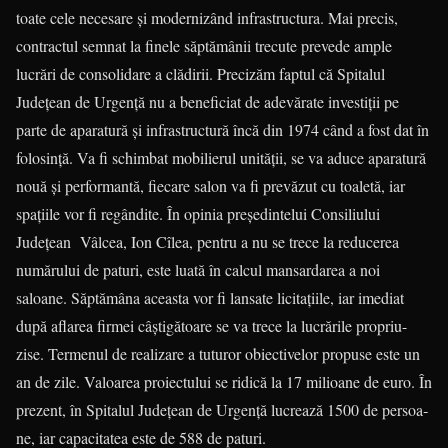
toa­te cele necesare și modernizând infrastructura. Mai precis,
contrac­tul semnat la finele săptămânii trecute pre­vede ample
lucrări de conso­li­dare a clădirii. Precizăm faptul că Spi­talul
Județean de Urgență nu a beneficiat de adevă­rate investiții pe
parte de aparatură și infrastructură încă din 1974 când a fost dat în
fo­lo­sință. Va fi schim­bat mobilierul unității, se va aduce aparatură
nouă și performantă, fiecare salon va fi prevăzut cu toaletă, iar
spațiile vor fi regândite. În opinia președintelui Consiliului
Județean Vâlcea, Ion Cîlea, pentru a nu se trece la reducerea
numă­rului de paturi, este luată în calcul mansardarea a noi
saloane. Săptă­mâ­na aceasta vor fi lansate licita­țiile, iar imediat
după aflarea firmei câștigătoare se va trece la lucrările propriu-
zise. Termenul de realizare a tuturor obiectivelor propuse este un
an de zile. Valoarea proiectului se ridică la 17 milioane de euro. În
prezent, în Spitalul Județean de Urgență lucrează 1500 de persoa­
ne, iar capacitatea este de 588 de paturi.