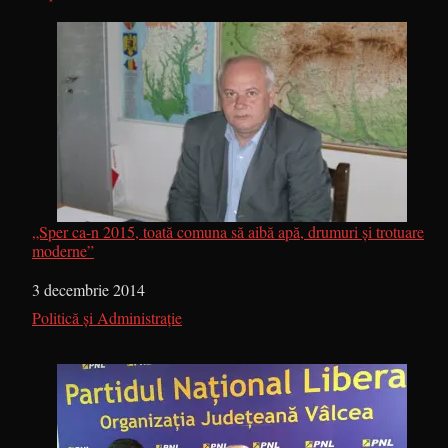
„Sper ca-n 2015, toată comuna să aibă apă, drumuri și trotuare
moderne”
Dată
3 decembrie 2014
În legătură cu
Politică și Administrație