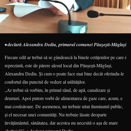
• declară Alexandru Dediu, primarul comunei Păușești-Măglași
Fiecare edil ar trebui să se gândească la binele cetățenilor pe care-i
reprezintă, este de părere alesul local din Păușești-Măglași,
Alexandru Dediu. Și cum o poate face mai bine decât oferindu-le
confortul din punctul de vedere al utilităților.
„Ar trebui să vorbim, în primul rând, de apă, canalizare și
drumuri. Apoi putem vorbi de alimentarea de gaze care, acum, e
mai costisitoare. De asemenea, nu trebuie uitat iluminatul public,
și el necesar unei comunități. Nu trebuie lăsate deoparte
învățământul, sănătatea, dar acestea nu necesită o așa de mare
cheltuială”, a declarat primarul Dediu.