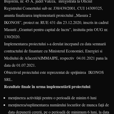
Bujoreni, nr. 45 A, judet Valcea, inregistrata la Oficiul
Registrului Comertului sub nr. J38/439/2001, CUI 14309325,
anunta finalizarea implementarii proiectului „Masura 2
IKONOS”, proiect nr. RUE 431 din 23.12.2020, inscris in cadrul
Masurii „Granturi pentru capital de lucru”, insituita prin OUG nr.
130/2020.
Implementarea proiectului s-a derulat incepand cu data semnarii
contractului de finantare cu Ministerul Economiei, Energiei si
Mediului de Afaceri/AIMMAIPE, respectiv 04.01.2021 pana la
data de 01.07.2021.
Obiectivul proiectului este reprezentat de sprijinirea IKONOS
SRL.
Rezultate finale în urma implementării proiectului
:
menținerea activității pentru o perioadă de minim 6 luni
menținerea/suplimentarea numărului locurilor de munca față de
data depunerii cererii, pe o perioadă de minimum 6 luni, la data