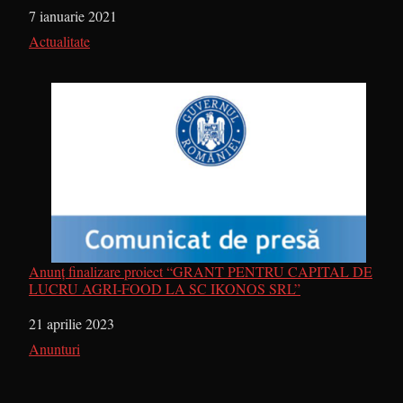
Dată
7 ianuarie 2021
În legătură cu
Actualitate
Anunț finalizare proiect “GRANT PENTRU CAPITAL DE
LUCRU AGRI-FOOD LA SC IKONOS SRL”
Dată
21 aprilie 2023
În legătură cu
Anunturi