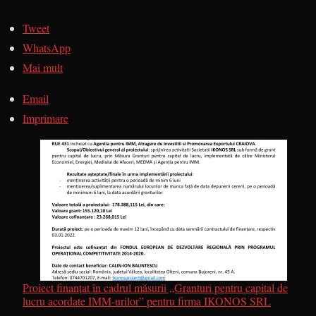
Tweet
WhatsApp
Mai mult
Email
Imprimare
Proiect finanțat în cadrul măsurii „Granturi pentru capital de
lucru acordate IMM-urilor” pentru firma IKONOS SRL