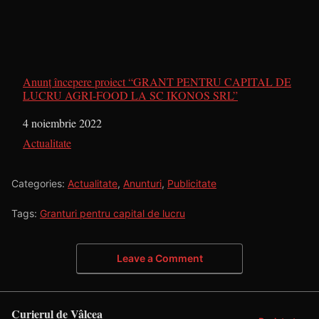
Anunț începere proiect “GRANT PENTRU CAPITAL DE
LUCRU AGRI-FOOD LA SC IKONOS SRL”
Dată
4 noiembrie 2022
În legătură cu
Actualitate
Categories:
Actualitate
,
Anunturi
,
Publicitate
Tags:
Granturi pentru capital de lucru
Leave a Comment
Curierul de Vâlcea