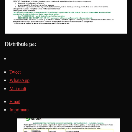
Distribuie pe:
Tweet
WhatsApp
Mai mult
Email
Imprimare