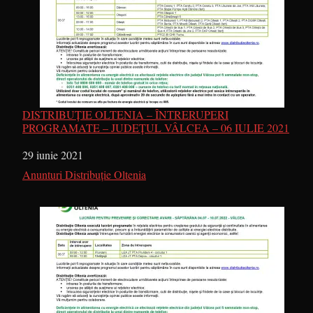
DISTRIBUȚIE OLTENIA – ÎNTRERUPERI
PROGRAMATE – JUDEȚUL VÂLCEA – 06 IULIE 2021
Dată
29 iunie 2021
În legătură cu
Anunturi Distribuție Oltenia