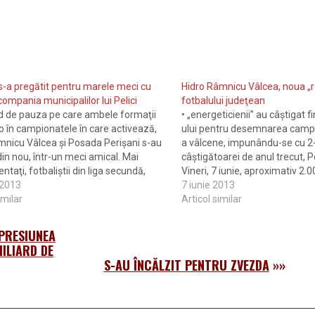
-a pregătit pentru marele meci cu
Hidro Râmnicu Vâlcea, noua „r
compania municipalilor lui Pelici
fotbalului judeţean
d de pauza pe care ambele formaţii
• „energeticienii” au câştigat f
o în campionatele în care activează,
ului pentru desemnarea campio
icu Vâlcea şi Posada Perişani s-au
a vâlcene, impunându-se cu 2-
 din nou, într-un meci amical. Mai
câştigătoarei de anul trecut, 
taţi, fotbaliştii din liga secundă,
Vineri, 7 iunie, aproximativ 2.
 de tehnicianul Alexandru Pelici, au
 2013
au asistat în tribunele stadion
7 iunie 2013
ă îşi dovedească superioritatea în faţa
imilar
din Râmnicu Vâlcea la cel mai 
Articol similar
ei judeţene en-titre, impunându-se…
fotbalului judeţean. Hidroele
„PRESIUNEA
MILIARD DE
S-AU ÎNCĂLZIT PENTRU ZVEZDA
»»