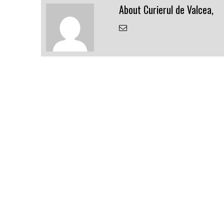
About Curierul de Valcea,
Email
the
Author