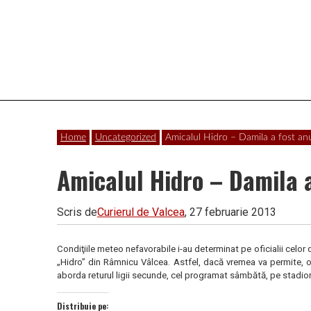
Vâlcea
Home
Uncategorized
Amicalul Hidro – Damila a fost anu
Amicalul Hidro – Damila a
Scris de
Curierul de Valcea
, 27 februarie 2013
Condiţiile meteo nefavorabile i-au determinat pe oficialii celor
„Hidro” din Râmnicu Vâlcea. Astfel, dacă vremea va permite, of
aborda returul ligii secunde, cel programat sâmbătă, pe stadio
Distribuie pe: