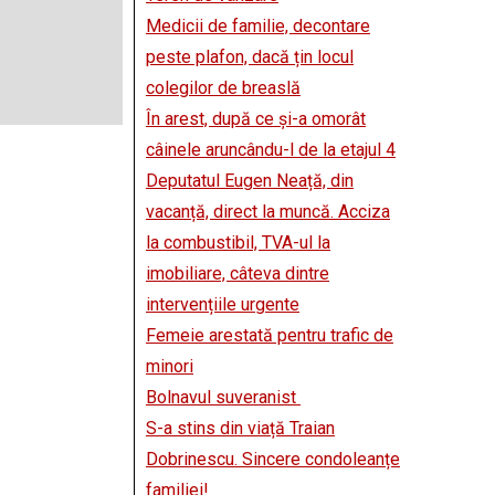
Medicii de familie, decontare
peste plafon, dacă țin locul
colegilor de breaslă
În arest, după ce și-a omorât
câinele aruncându-l de la etajul 4
Deputatul Eugen Neață, din
vacanță, direct la muncă. Acciza
la combustibil, TVA-ul la
imobiliare, câteva dintre
intervențiile urgente
Femeie arestată pentru trafic de
minori
Bolnavul suveranist
S-a stins din viață Traian
Dobrinescu. Sincere condoleanțe
familiei!