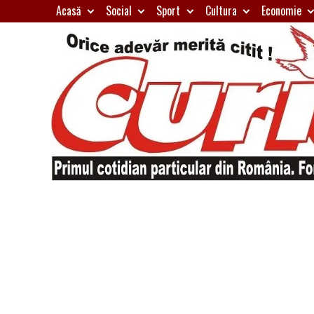
Skip
Acasă
Social
Sport
Cultura
Economie
to
content
Primul
Curierul
cotidian
particular
de
din
România