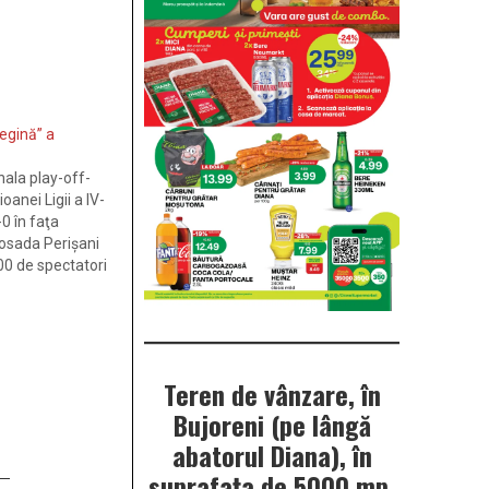
egină” a
inala play-off-
anei Ligii a IV-
0 în faţa
Posada Perişani
000 de spectatori
ului „Municipal”
aşteptat meci al
ctra Râmnicu…
Teren de vânzare, în
Bujoreni (pe lângă
abatorul Diana), în
suprafața de 5000 mp.