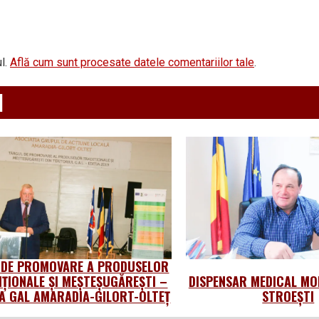
l.
Află cum sunt procesate datele comentariilor tale
.
d
 DE PROMOVARE A PRODUSELOR
IȚIONALE ȘI MEȘTEȘUGĂREȘTI –
DISPENSAR MEDICAL MO
 GAL AMARADIA-GILORT-OLTEȚ
STROEȘTI