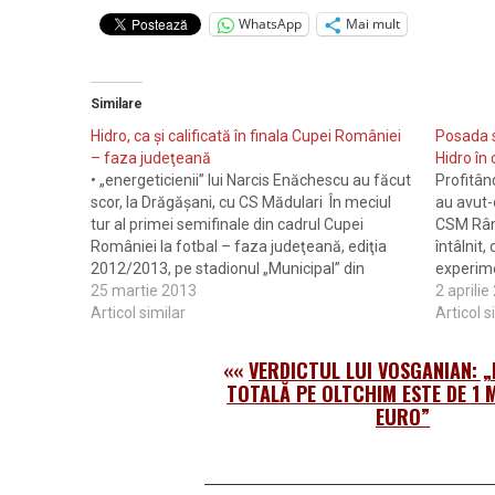
WhatsApp
Mai mult
Similare
Hidro, ca şi calificată în finala Cupei României
Posada s
– faza judeţeană
Hidro în 
• „energeticienii” lui Narcis Enăchescu au făcut
Profitân
scor, la Drăgăşani, cu CS Mădulari În meciul
au avut-
tur al primei semifinale din cadrul Cupei
CSM Râmn
României la fotbal – faza judeţeană, ediţia
întâlnit,
2012/2013, pe stadionul „Municipal” din
experimen
Drăgăşani s-a disputat partida dintre CS
25 martie 2013
pregătiţi
2 aprilie
Mădulari (formaţie considerată gazdă) şi
Articol similar
reuşit s
Articol s
Hidroelectra Râmnicu Vâlcea. Aşa cum…
campioan
««
VERDICTUL LUI VOSGANIAN: 
TOTALĂ PE OLTCHIM ESTE DE 1 
EURO”