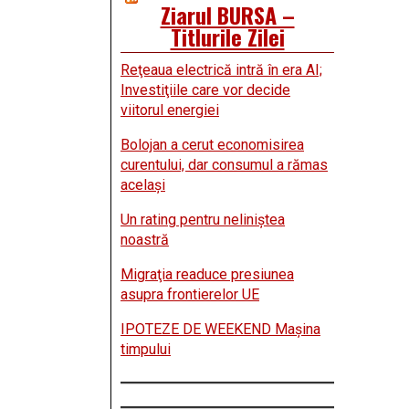
Ziarul BURSA –
Titlurile Zilei
Reţeaua electrică intră în era AI;
Investiţiile care vor decide
viitorul energiei
Bolojan a cerut economisirea
curentului, dar consumul a rămas
acelaşi
Un rating pentru neliniştea
noastră
Migraţia readuce presiunea
asupra frontierelor UE
IPOTEZE DE WEEKEND Maşina
timpului