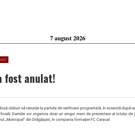
7 august 2026
lat!
 fost anulat!
 două cluburi să renunţe la partida de verificare programată, în această după-
icialii Damilei vor organiza doar un singur meci de prezentare al lotului de 
nul „Municipal” din Drăgăşani, în compania formaţiei FC Caracal.