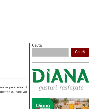
Right
Caută
Caută
Asides
amiază, pe stadionul
jucători cu care vor