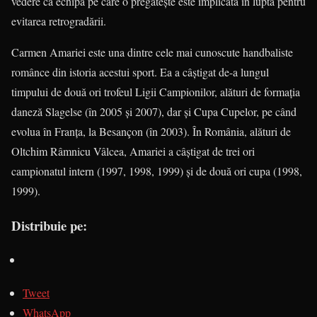
vedere că echipa pe care o pregăteşte este implicată în lupta pentru
evitarea retrogradării.
Carmen Amariei este una dintre cele mai cunoscute handbaliste
românce din istoria acestui sport. Ea a câştigat de-a lungul
timpului de două ori trofeul Ligii Campionilor, alături de formaţia
daneză Slagelse (în 2005 şi 2007), dar şi Cupa Cupelor, pe când
evolua în Franţa, la Besançon (în 2003). În România, alături de
Oltchim Râmnicu Vâlcea, Amariei a câştigat de trei ori
campionatul intern (1997, 1998, 1999) şi de două ori cupa (1998,
1999).
Distribuie pe:
Tweet
WhatsApp