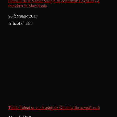
Oficialii de la Vardar Skopje au confirmat: Leynaud s-a
transferat în Macedonia
Dată
26 februarie 2013
În legătură cu
Articol similar
Talida Tolnai se va despărţi de Oltchim din această vară