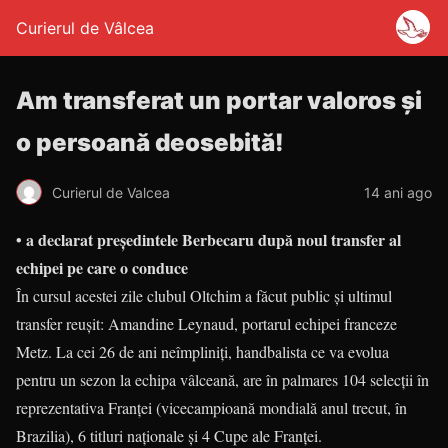
Curierul de Vâlcea
Am transferat un portar valoros și
o persoană deosebită!
Curierul de Valcea
14 ani ago
• a declarat președintele Berbecaru după noul transfer al
echipei pe care o conduce
În cursul acestei zile clubul Oltchim a făcut public și ultimul
transfer reușit: Amandine Leynaud, portarul echipei franceze
Metz. La cei 26 de ani neîmpliniți, handbalista ce va evolua
pentru un sezon la echipa vâlceană, are în palmares 104 selecții în
reprezentativa Franței (vicecampioană mondială anul trecut, în
Brazilia), 6 titluri naționale și 4 Cupe ale Franței.