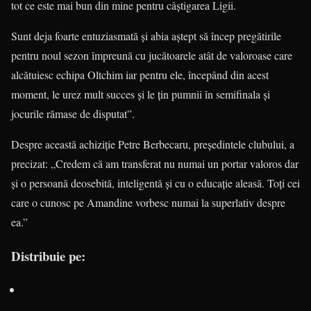
tot ce este mai bun din mine pentru câștigarea Ligii.
Sunt deja foarte entuziasmată și abia aștept să încep pregătirile
pentru noul sezon împreună cu jucătoarele atât de valoroase care
alcătuiesc echipa Oltchim iar pentru ele, începând din acest
moment, le urez mult succes și le țin pumnii în semifinala și
jocurile rămase de disputat”.
Despre această achiziție Petre Berbecaru, președintele clubului, a
precizat: „Credem că am transferat nu numai un portar valoros dar
și o persoană deosebită, inteligentă și cu o educație aleasă. Toți cei
care o cunosc pe Amandine vorbesc numai la superlativ despre
ea.”
Distribuie pe: