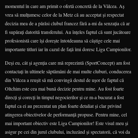
momentul în care am primit o ofertă concretă de la Vâlcea. Aș
vrea să mulțumesc celor de la Metz că au acceptat și respectat
decizia mea de a părăsi clubul francez fără a-mi da senzația că ar
fi supărați datorită transferului. Au înțeles faptul că sunt jucătoare
profesionistă care își dorește întotdeauna să câștige cele mai
importante titluri iar în cazul de față îmi doresc Liga Campionilor.
Deși eu, cât și agenția care mă reprezintă (SportConcept) am fost
contactați în ultimele săptămâni de mai multe cluburi, conducerea
din Vâlcea a reușit să mă convingă destul de ușor de faptul că
Oltchim este cea mai bună decizie pentru mine. Au fost foarte
direcți și corecți în timpul negocierilor și ce m-a bucurat a fost
faptul ca ei au prezentat un plan foarte detaliat și clar privind
atingerea obiectivelor de performanță propuse. Pentru mine, cel
mai important obiectiv este Liga Campionilor! Este visul meu și
asigur pe cei din jurul clubului, incluzând și spectatorii, că voi da