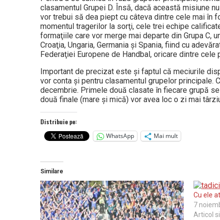
clasamentul Grupei D. Însă, dacă această misiune nu p
vor trebui să dea piept cu câteva dintre cele mai în 
momentul tragerilor la sorţi, cele trei echipe calificat
formaţiile care vor merge mai departe din Grupa C, u
Croaţia, Ungaria, Germania şi Spania, fiind cu adevărat
Federaţiei Europene de Handbal, oricare dintre cele p
Important de precizat este şi faptul că meciurile dispu
vor conta şi pentru clasamentul grupelor principale. 
decembrie. Primele două clasate în fiecare grupă se v
două finale (mare şi mică) vor avea loc o zi mai târzi
Distribuie pe:
WhatsApp
Mai mult
Similare
Cu ele a
7 noiem
Articol s