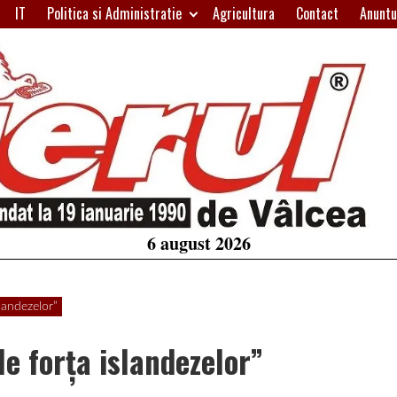
IT
Politica si Administratie
Agricultura
Contact
Anuntu
H
W
A
6 august 2026
slandezelor”
le forţa islandezelor”