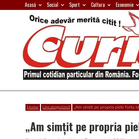
Skip
Acasă
Social
Sport
Cultura
Economie
to
content
Primul
Curierul
cotidian
Home
Uncategorized
„Am simţit pe propria piele forţa i
particular
de
din
„Am simţit pe propria pie
România