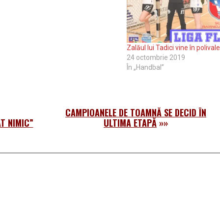
Zalăul lui Tadici vine în polival
24 octombrie 2019
În „Handbal”
CAMPIOANELE DE TOAMNĂ SE DECID ÎN
T NIMIC”
ULTIMA ETAPĂ
»»