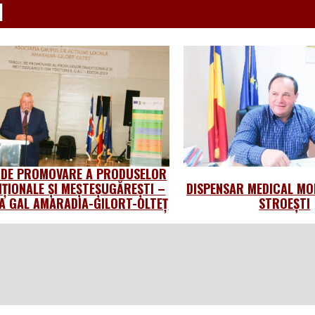
d
 DE PROMOVARE A PRODUSELOR
IȚIONALE ȘI MEȘTEȘUGĂREȘTI –
DISPENSAR MEDICAL MO
 GAL AMARADIA-GILORT-OLTEȚ
STROEȘTI