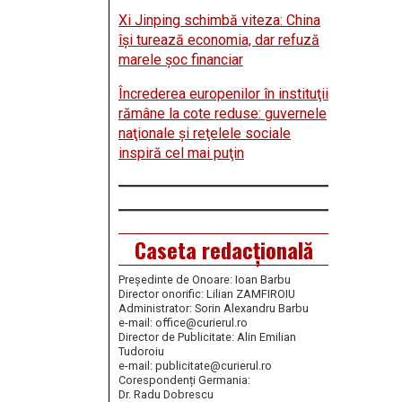
Xi Jinping schimbă viteza: China
îşi turează economia, dar refuză
marele şoc financiar
Încrederea europenilor în instituţii
rămâne la cote reduse: guvernele
naţionale şi reţelele sociale
inspiră cel mai puţin
Caseta redacțională
Președinte de Onoare: Ioan Barbu
Director onorific: Lilian ZAMFIROIU
Administrator: Sorin Alexandru Barbu
e-mail: office@curierul.ro
Director de Publicitate: Alin Emilian
Tudoroiu
e-mail: publicitate@curierul.ro
Corespondenți Germania:
Dr. Radu Dobrescu