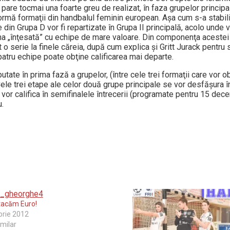
are tocmai una foarte greu de realizat, în faza grupelor principal
formă formaţii din handbalul feminin european. Aşa cum s-a stabili
e din Grupa D vor fi repartizate în Grupa II principală, acolo unde 
na „înţesată” cu echipe de mare valoare. Din componenţa acestei
 o serie la finele căreia, după cum explica şi Gritt Jurack pentru s
atru echipe poate obţine calificarea mai departe.
tate în prima fază a grupelor, (între cele trei formaţii care vor ob
Cele trei etape ale celor două grupe principale se vor desfăşura 
or califica în semifinalele întrecerii (programate pentru 15 decem
u.
tacăm Euro!
brie 2012
imilar