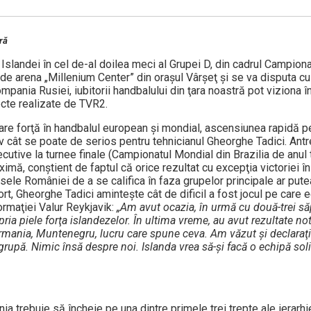
ră
 Islandei în cel de-al doilea meci al Grupei D, din cadrul Campion
 de arena „Millenium Center” din oraşul Vârşeţ şi se va disputa cu
ompania Rusiei, iubitorii handbalului din ţara noastră pot viziona în
ecte realizate de TVR2.
are forţă în handbalul european şi mondial, ascensiunea rapidă 
tiv cât se poate de serios pentru tehnicianul Gheorghe Tadici. Ant
ecutive la turnee finale (Campionatul Mondial din Brazilia de anul 
mă, conştient de faptul că orice rezultat cu excepţia victoriei î
nsele României de a se califica în faza grupelor principale ar pute
port, Gheorghe Tadici aminteşte cât de dificil a fost jocul pe care 
ormaţiei Valur Reykjavik:
„Am avut ocazia, în urmă cu două-trei s
ia piele forţa islandezelor. În ultima vreme, au avut rezultate no
ermania, Muntenegru, lucru care spune ceva. Am văzut şi declaraţii
grupă. Nimic însă despre noi. Islanda vrea să-şi facă o echipă soli
ia trebuie să încheie pe una dintre primele trei trepte ale ierarhie