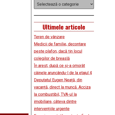
Categorii
Ultimele articole
Teren de vânzare
Medicii de familie, decontare
peste plafon, dacă țin locul
colegilor de breaslă
În arest, după ce și-a omorât
câinele aruncându-l de la etajul 4
Deputatul Eugen Neață, din
vacanță, direct la muncă. Acciza
la combustibil, TVA-ul la
imobiliare, câteva dintre
intervențiile urgente