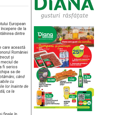
atului European
 începere de la
tâlnirea dintre
pe care această
renorul României
trecut şi
n meciul de
a fi serios
echipa sa de
ăptămâni, când
tabile cu
le lor înainte de
dă, ca la
i finale în