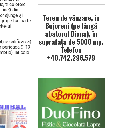
e, tricolorele
t încă din
Teren de vânzare, în
vor ajunge şi
 grupe fac parte
Bujoreni (pe lângă
ite-ul
abatorul Diana), în
suprafața de 5000 mp.
ţine calificarea)
în perioada 9-13
Telefon
brie), iar cele
+40.742.296.579