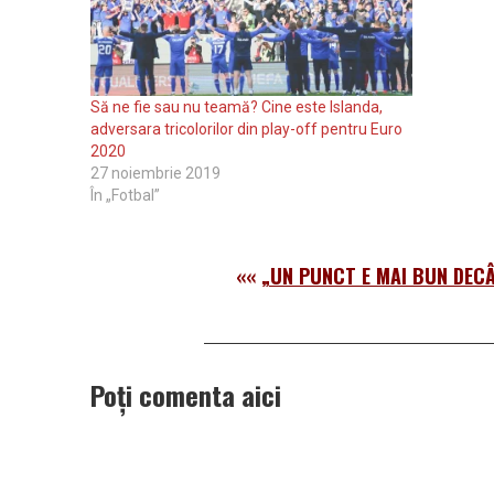
Să ne fie sau nu teamă? Cine este Islanda,
adversara tricolorilor din play-off pentru Euro
2020
27 noiembrie 2019
În „Fotbal”
««
„UN PUNCT E MAI BUN DECÂ
Poți comenta aici