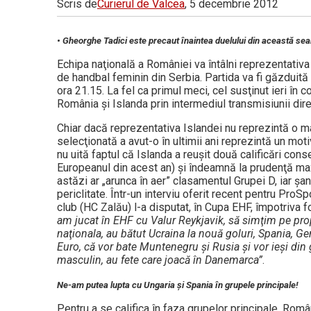
Scris de
Curierul de Valcea
, 5 decembrie 2012
Vâlcea
• Gheorghe Tadici este precaut înaintea duelului din această sea
Echipa naţională a României va întâlni reprezentativa
de handbal feminin din Serbia. Partida va fi găzduită
ora 21.15. La fel ca primul meci, cel susţinut ieri în c
România şi Islanda prin intermediul transmisiunii dir
Chiar dacă reprezentativa Islandei nu reprezintă o m
selecţionată a avut-o în ultimii ani reprezintă un mo
nu uită faptul că Islanda a reuşit două calificări cons
Europeanul din acest an) şi îndeamnă la prudenţă maxi
astăzi ar „arunca în aer” clasamentul Grupei D, iar şa
periclitate. Într-un interviu oferit recent pentru ProS
club (HC Zalău) l-a disputat, în Cupa EHF, împotriva f
am jucat în EHF cu Valur Reykjavik, să simţim pe propr
naţionala, au bătut Ucraina la nouă goluri, Spania, G
Euro, că vor bate Muntenegru şi Rusia şi vor ieşi din 
masculin, au fete care joacă în Danemarca”
.
Ne-am putea lupta cu Ungaria şi Spania în grupele principale!
Pentru a se califica în faza grupelor principale, Român