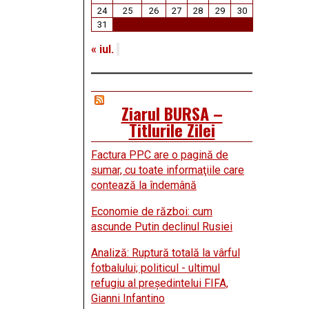
24
25
26
27
28
29
30
31
« iul.
Ziarul BURSA –
Titlurile Zilei
Factura PPC are o pagină de
sumar, cu toate informaţiile care
contează la îndemână
Economie de război: cum
ascunde Putin declinul Rusiei
Analiză: Ruptură totală la vârful
fotbalului; politicul - ultimul
refugiu al preşedintelui FIFA,
Gianni Infantino