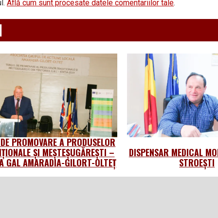
l.
Află cum sunt procesate datele comentariilor tale
.
d
 DE PROMOVARE A PRODUSELOR
IȚIONALE ȘI MEȘTEȘUGĂREȘTI –
DISPENSAR MEDICAL MO
 GAL AMARADIA-GILORT-OLTEȚ
STROEȘTI