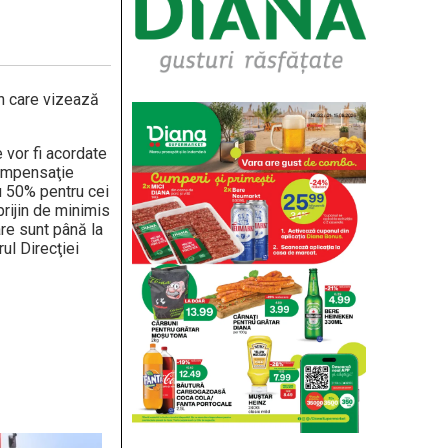
rn care vizează
 vor fi acordate
compensaţie
cu 50% pentru cei
prijin de minimis
are sunt până la
ul Direcţiei