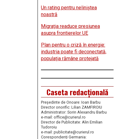
Un rating pentru neliniştea
noastră
Migraţia readuce presiunea
asupra frontierelor UE
Plan pentru o criză în energie:
industria poate fi deconectată,
populaţia rămâne protejată
Caseta redacțională
Președinte de Onoare: Ioan Barbu
Director onorific: Lilian ZAMFIROIU
Administrator: Sorin Alexandru Barbu
e-mail: office@curierul.ro
Director de Publicitate: Alin Emilian
Tudoroiu
e-mail: publicitate@curierul.ro
Corespondenți Germania: