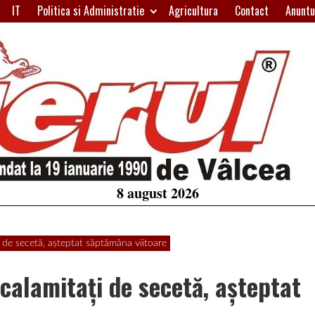
IT
Politica si Administratie
Agricultura
Contact
Anuntu
H
W
A
8 august 2026
i de secetă, aşteptat săptămâna viitoare
 calamitaţi de secetă, aşteptat