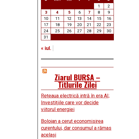
1
2
3
4
5
6
7
8
9
10
11
12
13
14
15
16
17
18
19
20
21
22
23
24
25
26
27
28
29
30
31
« iul.
Ziarul BURSA –
Titlurile Zilei
Reţeaua electrică intră în era AI;
Investiţiile care vor decide
viitorul energiei
Bolojan a cerut economisirea
curentului, dar consumul a rămas
acelaşi