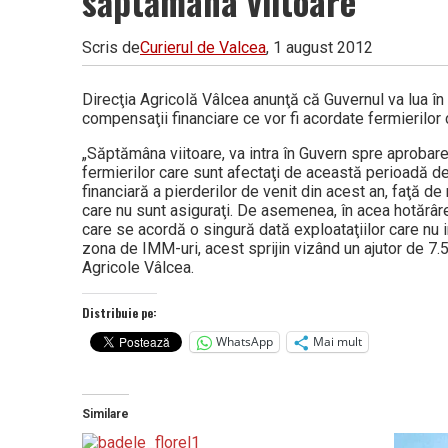
săptămâna viitoare
Vâlcea
Scris de
Curierul de Valcea
, 1 august 2012
Direcţia Agricolă Vâlcea anunţă că Guvernul va lua î
compensaţii financiare ce vor fi acordate fermierilor 
„Săptămâna viitoare, va intra în Guvern spre aprobar
fermierilor care sunt afectaţi de această perioadă 
financiară a pierderilor de venit din acest an, faţă de
care nu sunt asiguraţi. De asemenea, în acea hotărâre 
care se acordă o singură dată exploataţiilor care nu 
zona de IMM-uri, acest sprijin vizând un ajutor de 7.5
Agricole Vâlcea.
Distribuie pe:
WhatsApp
Mai mult
Similare