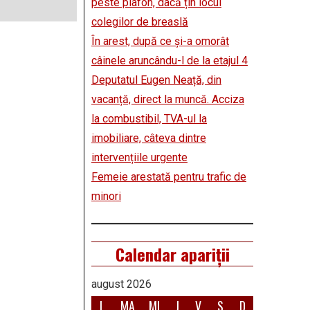
peste plafon, dacă țin locul
colegilor de breaslă
În arest, după ce și-a omorât
câinele aruncându-l de la etajul 4
Deputatul Eugen Neață, din
vacanță, direct la muncă. Acciza
la combustibil, TVA-ul la
imobiliare, câteva dintre
intervențiile urgente
Femeie arestată pentru trafic de
minori
Calendar apariții
august 2026
L
MA
MI
J
V
S
D