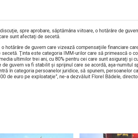
n discuţie, spre aprobare, săptămâna viitoare, o hotărâre de guve
care sunt afectaţi de secetă.
e o hotărâre de guvern care vizează compensaţiile financiare care
de secetă. Ţinta este categoria IMM-urilor care să primească o 
 media ultimilor trei ani, cu 80% pentru cei care sunt asiguraţi şi 
de guvern va fi stabilit şi sprijinul care se acordă, aşa-numitul s
intră în categoria persoanelor juridice, să spunem, persoanelor c
00 de euro pe exploataţie”, ne-a dezvăluit Florel Bădele, director