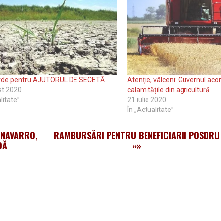
rde pentru AJUTORUL DE SECETĂ
Atenție, vâlceni: Guvernul aco
st 2020
calamitățile din agricultură
litate”
21 iulie 2020
În „Actualitate”
 NAVARRO,
RAMBURSĂRI PENTRU BENEFICIARII POSDRU
DĂ
»»