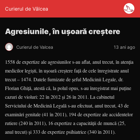
Curierul de Vâlcea
Agresiunile, în ușoară creștere
Curierul de Valcea
13 ani ago
1558 de expertize ale agresiunilor s-au aflat, anul trecut, în atenția
medicilor legiști, în ușoară creștere față de cele înregistrate anul
trecut – 1474. Datele furnizate de șeful Medicinii Legale, dr.
Florian Ghiță, atestă că, la polul opus, s-au înregistrat mai puține
cazuri de violuri: 22 în 2012 și 26 în 2011. La cabinetul
Serviciului de Medicină Legală s-au efectuat, anul trecut, 43 de
examinări genitale (41 în 2011), 194 de expertize ale accidentelor
rutiere (240 în 2011), 16 expertize a capacității de muncă (25,
anul trecut) și 333 de expertize psihiatrice (340 în 2011).