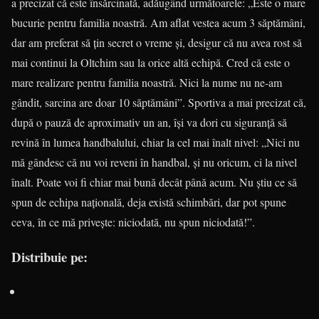
a precizat că este însărcinată, adăugând următoarele: „Este o mare
bucurie pentru familia noastră. Am aflat vestea acum 3 săptămâni,
dar am preferat să ţin secret o vreme şi, desigur că nu avea rost să
mai continui la Oltchim sau la orice altă echipă. Cred că este o
mare realizare pentru familia noastră. Nici la nume nu ne-am
gândit, sarcina are doar 10 săptămâni”. Sportiva a mai precizat că,
după o pauză de aproximativ un an, îşi va dori cu siguranţă să
revină în lumea handbalului, chiar la cel mai înalt nivel: „Nici nu
mă gândesc că nu voi reveni în handbal, şi nu oricum, ci la nivel
înalt. Poate voi fi chiar mai bună decât până acum. Nu ştiu ce să
spun de echipa naţională, deja există schimbări, dar pot spune
ceva, în ce mă priveşte: niciodată, nu spun niciodată!”.
Distribuie pe: