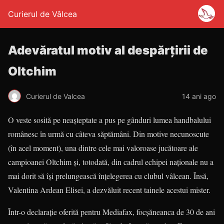
Curierul de Vâlcea
Adevăratul motiv al despărţirii de
Oltchim
Curierul de Valcea
14 ani ago
O veste sosită pe neaşteptate a pus pe gânduri lumea handbalului
românesc în urmă cu câteva săptămâni. Din motive necunoscute
(în acel moment), una dintre cele mai valoroase jucătoare ale
campioanei Oltchim şi, totodată, din cadrul echipei naţionale nu a
mai dorit să îşi prelungească înţelegerea cu clubul vâlcean. Însă,
Valentina Ardean Elisei, a dezvăluit recent tainele acestui mister.
Într-o declaraţie oferită pentru Mediafax, focşăneanca de 30 de ani