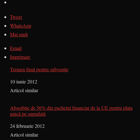
Tweet
WhatsApp
Mai mult
Email
Imprimare
Termen final pentru subvenţie
Dată
10 iunie 2012
În legătură cu
Articol similar
Absorbţie de 56% din pachetul financiar de la UE pentru plata
unică pe suprafaţă
Dată
24 februarie 2012
În legătură cu
Articol similar