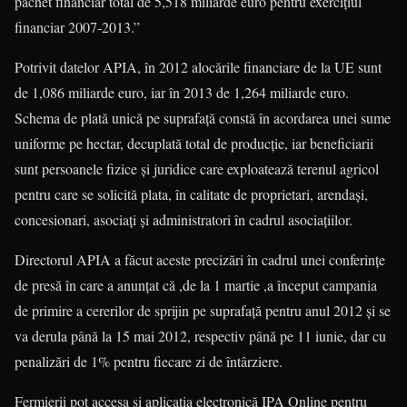
pachet financiar total de 5,518 miliarde euro pentru exerciţiul
financiar 2007-2013.”
Potrivit datelor APIA, în 2012 alocările financiare de la UE sunt
de 1,086 miliarde euro, iar în 2013 de 1,264 miliarde euro.
Schema de plată unică pe suprafaţă constă în acordarea unei sume
uniforme pe hectar, decuplată total de producţie, iar beneficiarii
sunt persoanele fizice şi juridice care exploatează terenul agricol
pentru care se solicită plata, în calitate de proprietari, arendaşi,
concesionari, asociaţi şi administratori în cadrul asociaţiilor.
Directorul APIA a făcut aceste precizări în cadrul unei conferinţe
de presă în care a anunţat că ,de la 1 martie ,a început campania
de primire a cererilor de sprijin pe suprafaţă pentru anul 2012 şi se
va derula până la 15 mai 2012, respectiv până pe 11 iunie, dar cu
penalizări de 1% pentru fiecare zi de întârziere.
Fermierii pot accesa şi aplicaţia electronică IPA Online pentru