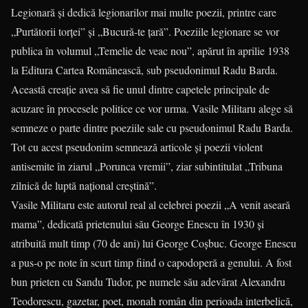
Legionară și dedică legionarilor mai multe poezii, printre care
„Purtătorii torței” și „Bucură-te țară”. Poeziile legionare se vor
publica în volumul „Temelie de veac nou”, apărut în aprilie 1938
la Editura Cartea Românească, sub pseudonimul Radu Barda.
Această creație avea să fie unul dintre capetele principale de
acuzare în procesele politice ce vor urma. Vasile Militaru alege să
semneze o parte dintre poeziile sale cu pseudonimul Radu Barda.
Tot cu acest pseudonim semnează articole și poezii violent
antisemite în ziarul „Porunca vremii”, ziar subintitulat „Tribuna
zilnică de luptă național creștină”.
Vasile Militaru este autorul real al celebrei poezii „A venit aseară
mama”, dedicată prietenului său George Enescu în 1930 și
atribuită mult timp (70 de ani) lui George Coșbuc. George Enescu
a pus-o pe note în scurt timp fiind o capodoperă a genului. A fost
bun prieten cu Sandu Tudor, pe numele său adevărat Alexandru
Teodorescu, gazetar, poet, monah român din perioada interbelică,