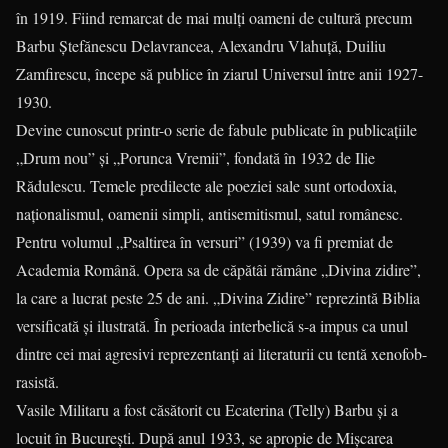
în 1919. Fiind remarcat de mai mulți oameni de cultură precum
Barbu Ștefănescu Delavrancea, Alexandru Vlahuță, Duiliu
Zamfirescu, începe să publice în ziarul Universul între anii 1927-
1930.
Devine cunoscut printr-o serie de fabule publicate în publicațiile
„Drum nou” și „Porunca Vremii”, fondată în 1932 de Ilie
Rădulescu. Temele predilecte ale poeziei sale sunt ortodoxia,
naționalismul, oamenii simpli, antisemitismul, satul românesc.
Pentru volumul „Psaltirea în versuri” (1939) va fi premiat de
Academia Română. Opera sa de căpătâi rămâne „Divina zidire”,
la care a lucrat peste 25 de ani. „Divina Zidire” reprezintă Biblia
versificată și ilustrată. În perioada interbelică s-a impus ca unul
dintre cei mai agresivi reprezentanți ai literaturii cu tentă xenofob-
rasistă.
Vasile Militaru a fost căsătorit cu Ecaterina (Telly) Barbu și a
locuit în București. După anul 1933, se apropie de Mișcarea