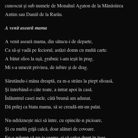
cunoscut și sub numele de Monahul Agaton de la Mănăstirea
Antim sau Daniil de la Rarău.
A venit aseară mama
A venit aseară mama, din sătucu-i de departe,
Ca să-şi vadă pe feciorul, astăzi domn cu multă carte.
A bătut sfios la uşă, grabnic i-am ieşit în prag,
Mi s-a umezit privirea, de iubire şi de drag.
Sărutându-i mâna dreaptă, ea m-a strâns la piept sfioasă,
Şi întrebând-o câte toate, a intrat apoi în casă.
Înlăuntrul casei mele, câtă brumă am adunat,
Dă prilej ca biata mama, să se creadă-ntr-un palat.
Nu-ndrăzneşte nici să între, cu opincile-n picioare,
Şi cu multă grijă calcă, doar alături de covoare.
Eu o-ndemn să nu ia seama, şi să calce drept în lege,