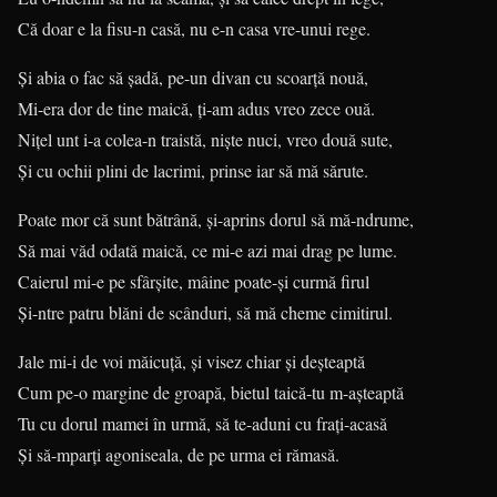
Că doar e la fisu-n casă, nu e-n casa vre-unui rege.
Şi abia o fac să şadă, pe-un divan cu scoarţă nouă,
Mi-era dor de tine maică, ţi-am adus vreo zece ouă.
Niţel unt i-a colea-n traistă, nişte nuci, vreo două sute,
Şi cu ochii plini de lacrimi, prinse iar să mă sărute.
Poate mor că sunt bătrână, şi-aprins dorul să mă-ndrume,
Să mai văd odată maică, ce mi-e azi mai drag pe lume.
Caierul mi-e pe sfârşite, mâine poate-şi curmă firul
Şi-ntre patru blăni de scânduri, să mă cheme cimitirul.
Jale mi-i de voi măicuţă, şi visez chiar şi deşteaptă
Cum pe-o margine de groapă, bietul taică-tu m-aşteaptă
Tu cu dorul mamei în urmă, să te-aduni cu fraţi-acasă
Şi să-mparţi agoniseala, de pe urma ei rămasă.