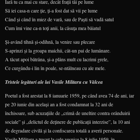
Iară tu ca mai cu stare, decât fraţii tăi pe lume
Să iei casa-n care ţie, ţi-a fost dat să vii pe lume
Când şi când în miez de vară, sau de Paşti să vadă satul
Cum îmi vine ca-n toţi anii, la căsuţa mea băiatul
Şi-având tihnă şi-odihnă, la venire sau plecare
S-aprinzi şi la groapa maichii, cât-un pai de lumânare.
A tăcut apoi bătrâna, şi-a plâns mult cu lacrimi grele,
Ce curgându-i lin în poale, se-ntâlneau cu ale mele.
Tristele legături ale lui Vasile Militaru cu Vâlcea
Poetul a fost arestat la 8 ianuarie 1959, pe când avea 74 de ani, iar
pe 20 iunie din același an a fost condamnat la 32 ani de
închisoare, sub acuzațiile de „crimă de uneltire contra orânduirii
sociale” și „delictul de deținere de publicații interzise”, la 10 ani
de degradare civilă și la confiscarea totală a averii personale.
Vasile Militaru a trecut la cele veșnice la 8 iulie 1959, în