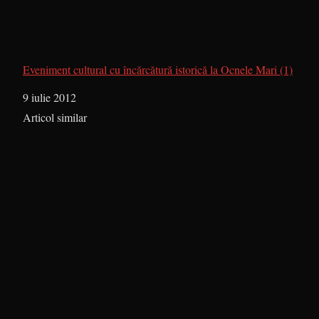
Eveniment cultural cu încărcătură istorică la Ocnele Mari (1)
Dată
9 iulie 2012
În legătură cu
Articol similar