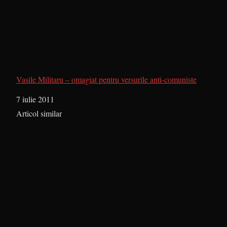
Vasile Militaru – omagiat pentru versurile anti-comuniste
Dată
7 iulie 2011
În legătură cu
Articol similar