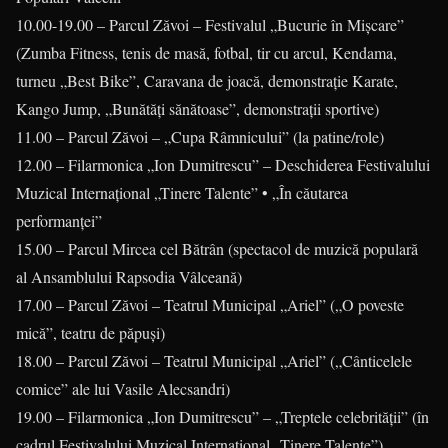
10.00-19.00 – Parcul Zăvoi – Festivalul „Bucurie în Mişcare”
(Zumba Fitness, tenis de masă, fotbal, tir cu arcul, Kendama,
turneu „Best Bike”, Caravana de joacă, demonstraţie Karate,
Kango Jump, „Bunătăţi sănătoase”, demonstraţii sportive)
11.00 – Parcul Zăvoi – „Cupa Râm­nicului” (la patine/role)
12.00 – Filarmonica „Ion Dumitrescu” – Deschiderea Festivalului
Muzical Internaţional „Tinere Talente” • „În căutarea
performanţei”
15.00 – Parcul Mircea cel Bătrân (spectacol de muzică populară
al Ansamblului Rapsodia Vâlceană)
17.00 – Parcul Zăvoi – Teatrul Municipal „Ariel” („O poveste
mică”, teatru de păpuşi)
18.00 – Parcul Zăvoi – Teatrul Municipal „Ariel” („Cânticelele
comice” ale lui Vasile Alecsandri)
19.00 – Filarmonica „Ion Dumitrescu” – „Treptele celebrităţii” (în
cadrul Festivalului Muzical Internaţional „Tinere Talente”)