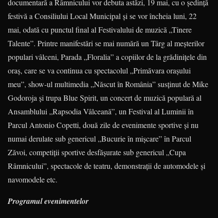
documentară a Râmnicului vor debuta astăzi, 19 mai, cu o şedinţă
festivă a Consiliului Local Municipal şi se vor încheia luni, 22
mai, odată cu punctul final al Festivalului de muzică „Tinere
Talente”. Printre manifestări se mai numără un Târg al meşterilor
populari vâlceni, Parada „Floralia” a copiilor de la grădiniţele din
oraş, care se va continua cu spectacolul „Primăvara oraşului
meu”, show-ul multimedia „Născut în România” susţinut de Mike
Godoroja şi trupa Blue Spirit, un concert de muzică populară al
Ansamblului „Rapsodia Vâlceană”, un Festival al Luminii în
Parcul Antonio Copetti, două zile de evenimente sportive şi nu
numai derulate sub genericul „Bucurie în mişcare” în Parcul
Zăvoi, competiţii sportive desfăşurate sub genericul „Cupa
Râmnicului”, spectacole de teatru, demonstraţii de automodele şi
navomodele etc.
Programul evenimentelor