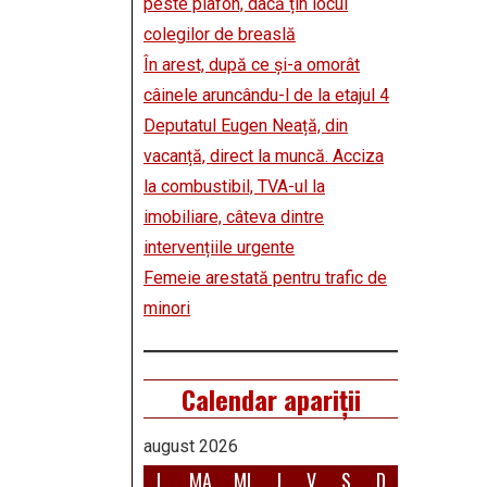
peste plafon, dacă țin locul
colegilor de breaslă
În arest, după ce și-a omorât
câinele aruncându-l de la etajul 4
Deputatul Eugen Neață, din
vacanță, direct la muncă. Acciza
la combustibil, TVA-ul la
imobiliare, câteva dintre
intervențiile urgente
Femeie arestată pentru trafic de
minori
Calendar apariții
august 2026
L
MA
MI
J
V
S
D