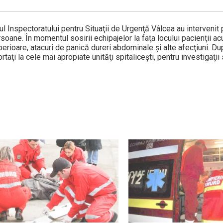
ul Inspectoratului pentru Situaţii de Urgenţă Vâlcea au intervenit 
soa­ne. În momentul sosirii echipajelor la faţa locului pacienţii a
perioare, atacuri de pa­nică dureri abdominale şi alte afecţi­uni. 
por­taţi la cele mai apropiate unităţi spitali­ceşti, pentru investigaţi