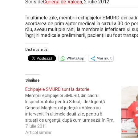
Scris de
Curierul de Valcea
, 2 iulie 2012
Vâlcea
În ultimele zile, membrii echipa­je­lor SMURD din cadr
acordarea de prim ajutor medical în cazul a 30 de per­
rău, aveau multiple răni, la membrele inferioare şi su
îngrijiri medi­ca­le preliminarii, pacienţii au fost trans
Distribuie pe:
WhatsApp
Mai mult
Similare
Echipajele SMURD sunt la datorie
Membrii echipajelor SMURD, din cadrul
Inspectoratului pentru Situaţii de Urgenţă
General Magheru al judeţului Vâlcea au
intervenit, în ultimele două zile, pentru 6
situaţii de urgenţă, după cum urmează: în Rm.
Vâlcea, pe strada Dacia, pentru acordarea
7 iulie 2011
primului ajutor medical de urgenţă numitului
Articol similar