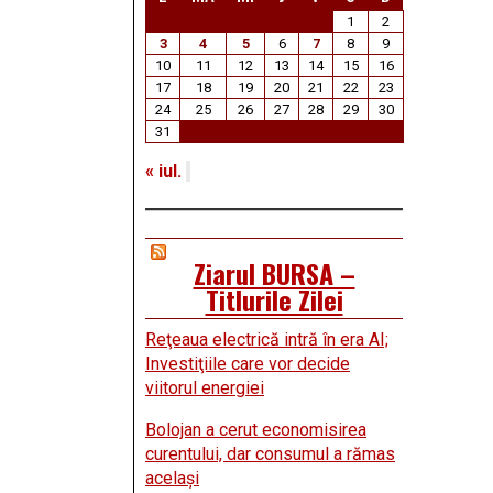
1
2
3
4
5
6
7
8
9
10
11
12
13
14
15
16
17
18
19
20
21
22
23
24
25
26
27
28
29
30
31
« iul.
Ziarul BURSA –
Titlurile Zilei
Reţeaua electrică intră în era AI;
Investiţiile care vor decide
viitorul energiei
Bolojan a cerut economisirea
curentului, dar consumul a rămas
acelaşi