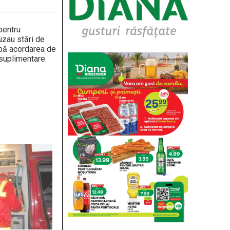
pentru
cuzau stări de
După acordarea de
i suplimentare.