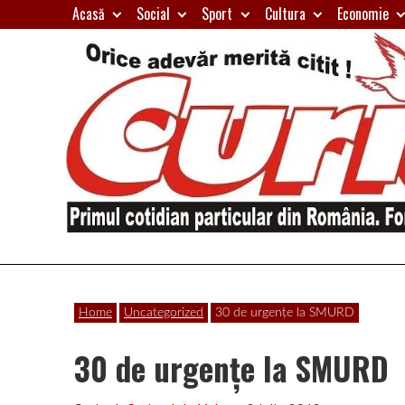
Skip
Acasă
Social
Sport
Cultura
Economie
to
content
Primul
Curierul
cotidian
Home
Uncategorized
30 de urgenţe la SMURD
particular
de
din
30 de urgenţe la SMURD
România