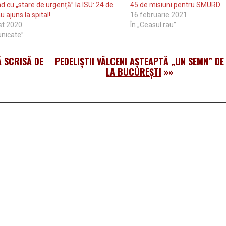
 cu „stare de urgență” la ISU: 24 de
45 de misiuni pentru SMURD
u ajuns la spital!
16 februarie 2021
st 2020
În „Ceasul rau”
nicate”
Ă SCRISĂ DE
PEDELIŞTII VÂLCENI AŞTEAPTĂ „UN SEMN” DE
LA BUCUREŞTI
»»