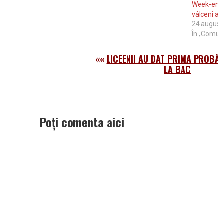
Virgil O. în vârstă de 57 de…
Week-end
vâlceni a
24 augu
În „Comu
««
LICEENII AU DAT PRIMA PROB
LA BAC
Poți comenta aici