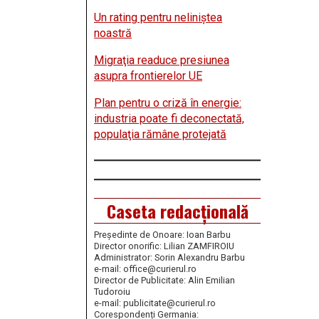
Un rating pentru neliniştea
noastră
Migraţia readuce presiunea
asupra frontierelor UE
Plan pentru o criză în energie:
industria poate fi deconectată,
populaţia rămâne protejată
Caseta redacțională
Președinte de Onoare: Ioan Barbu
Director onorific: Lilian ZAMFIROIU
Administrator: Sorin Alexandru Barbu
e-mail: office@curierul.ro
Director de Publicitate: Alin Emilian
Tudoroiu
e-mail: publicitate@curierul.ro
Corespondenți Germania: