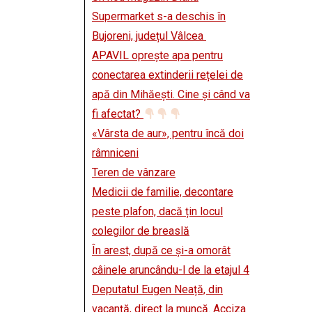
Supermarket s-a deschis în
Bujoreni, județul Vâlcea
APAVIL oprește apa pentru
conectarea extinderii rețelei de
apă din Mihăești. Cine și când va
fi afectat?
«Vârsta de aur», pentru încă doi
râmniceni
Teren de vânzare
Medicii de familie, decontare
peste plafon, dacă țin locul
colegilor de breaslă
În arest, după ce și-a omorât
câinele aruncându-l de la etajul 4
Deputatul Eugen Neață, din
vacanță, direct la muncă. Acciza