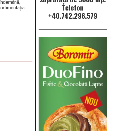
 îndemână,
Telefon
Sortimentația
+40.742.296.579