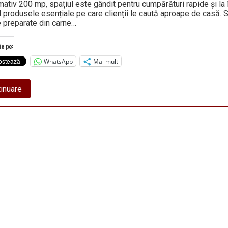
mativ 200 mp, spațiul este gândit pentru cumpărături rapide și la
d produsele esențiale pe care clienții le caută aproape de casă. 
e preparate din carne…
ie pe:
WhatsApp
Mai mult
about
inuare
Magazinul
DIANA
cu
numărul
94
a
fost
inaugurat
la
Tismana,
în
județul
Gorj