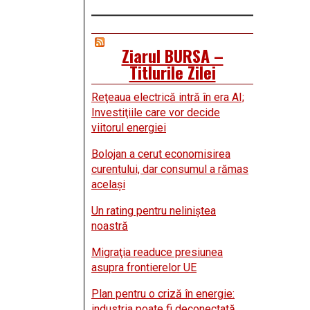
Ziarul BURSA –
Titlurile Zilei
Reţeaua electrică intră în era AI;
Investiţiile care vor decide
viitorul energiei
Bolojan a cerut economisirea
curentului, dar consumul a rămas
acelaşi
Un rating pentru neliniştea
noastră
Migraţia readuce presiunea
asupra frontierelor UE
Plan pentru o criză în energie:
industria poate fi deconectată,