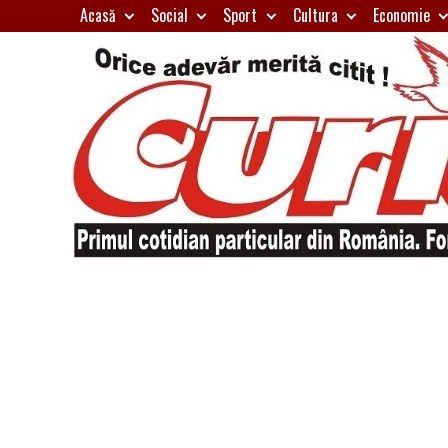
Skip
Acasă
Social
Sport
Cultura
Economie
to
content
Primul
Curierul
cotidian
particular
de
din
România