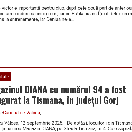
 victorie importantă pentru club, după cele două partide anterio
ce am condus cu cinci goluri, iar cu Brăila nu am făcut deloc un 
na la antrenamente, iar Denisa ne-a…
itate
azinul DIANA cu numărul 94 a fost
ugurat la Tismana, în județul Gorj
de
Curierul de Valcea
,
u Vâlcea, 12 septembrie 2025. De astăzi, locuitorii din Tismana, 
iție un nou Magazin DIANA, pe Strada Tismana, nr. 4. Cu o supraf