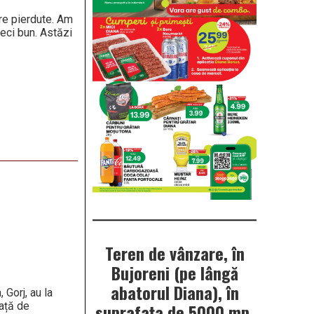
are pierdute. Am
meci bun. Astăzi
Teren de vânzare, în
Bujoreni (pe lângă
abatorul Diana), în
Gorj, au la
ață de
suprafața de 5000 mp.