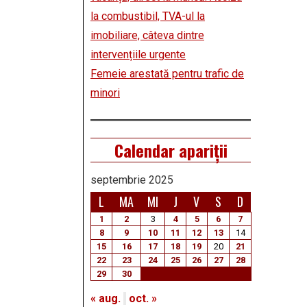
la combustibil, TVA-ul la
imobiliare, câteva dintre
intervențiile urgente
Femeie arestată pentru trafic de
minori
Calendar apariții
septembrie 2025
L
MA
MI
J
V
S
D
1
2
3
4
5
6
7
8
9
10
11
12
13
14
15
16
17
18
19
20
21
22
23
24
25
26
27
28
29
30
« aug.
oct. »