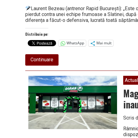
Laurent Bezeau (antrenor Rapid București): „Este o
pierdut contra unei echipe frumoase a Slatinei, după 
diferența a făcut-o defensiva, lucrată toată săptămâ
Distribuie pe:
WhatsApp
Mai mult
about
Continuare
LIGA
FLORILOR,
ETAPA
3.
Actual
DECLARAȚII
DUPĂ
Mag
PARTIDA
RAPID
ina
BUCUREȘTI
–
SCM
Scris 
RÂMNICU
VÂLCEA,
35-
Râmnic
31
dispoz