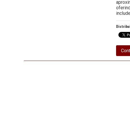
aproxi
oferin
includ
Distribu
Cont