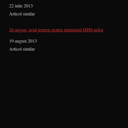
Dată
22 iulie 2013
În legătură cu
Articol similar
26 august, noul termen pentru minimisul IMM-urilor
Dată
19 august 2013
În legătură cu
Articol similar