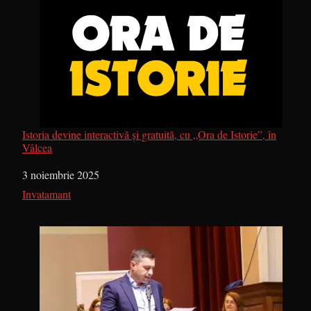
Istoria devine interactivă și gratuită, cu „Ora de Istorie”, în
Vâlcea
Dată
3 noiembrie 2025
În legătură cu
Invatamant