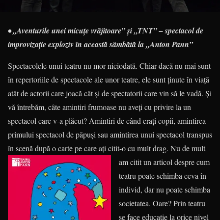
• „Aventurile unei micuțe vrăjitoare” și „TNT” – spectacol de
improvizaţie exploziv în această sâmbătă la „Anton Pann”
Spectacolele unui teatru nu mor niciodată. Chiar dacă nu mai sunt
în repertoriile de spectacole ale unor teatre, ele sunt ținute în viață
atât de actorii care joacă cât și de spectatorii care vin să le vadă. Și
vă întrebăm, câte amintiri frumoase nu aveți cu privire la un
spectacol care v-a plăcut? Amintiri de când erați copii, amintirea
primului spectacol de păpuși sau amintirea unui spectacol transpus
în scenă după o carte pe care ați citit-o cu
mult drag. Nu de mult
am citit un articol despre cum
teatru poate schimba ceva în
individ, dar nu poate schimba
societatea. Oare? Prin teatru
se face educație la orice nivel