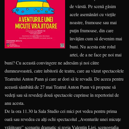
de vârstă. Pe scenă găsim
acele asemănări cu viețile
noastre, frumoase sau mai
puțin frumoase, din care
învățăm cum să devenim mai
buni. Nu acesta este rolul
artei, de a ne face pe noi mai
buni? Cu această convingere ne adresăm și noi către
dumneavoastră, catre iubitorii de teatru, care au văzut spectacolele
Teatrului Anton Pann și care ar dori să le revadă. De aceea pentru
această sâmbătă de 27 mai Teatrul Anton Pann vă propune să
vedeți sau să revedeți două spectacole cuprinse în repertoriul de
anu acesta.
De la ora 11.30 la Sala Studio cei mici pot vedea pentru prima
oară sau revedea cu alți ochi spectacolul „Aventurile unei micuțe
vrăjitoare” scenariu dramatic şi regia Valentin Ligi, scenografia