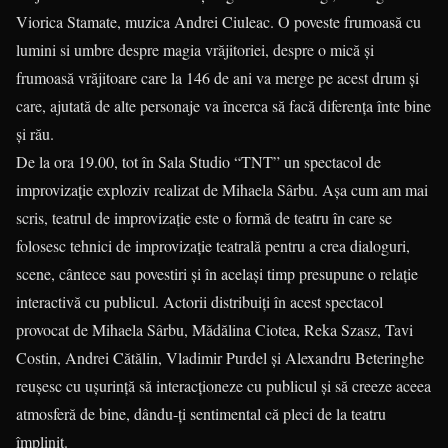
Viorica Stamate, muzica Andrei Ciuleac. O poveste frumoasă cu
lumini si umbre despre magia vrăjitoriei, despre o mică și
frumoasă vrăjitoare care la 146 de ani va merge pe acest drum și
care, ajutată de alte personaje va încerca să facă diferența înte bine
și rău.
De la ora 19.00, tot în Sala Studio “TNT” un spectacol de
improvizaţie exploziv realizat de Mihaela Sârbu. Așa cum am mai
scris, teatrul de improvizație este o formă de teatru în care se
folosesc tehnici de improvizație teatrală pentru a crea dialoguri,
scene, cântece sau povestiri şi în acelaşi timp presupune o relație
interactivă cu publicul. Actorii distribuiţi în acest spectacol
provocat de Mihaela Sârbu, Mădălina Ciotea, Reka Szasz, Tavi
Costin, Andrei Cătălin, Vladimir Purdel şi Alexandru Beteringhe
reușesc cu ușurință să interacționeze cu publicul și să creeze aceea
atmosferă de bine, dându-ți sentimental că pleci de la teatru
împlinit.