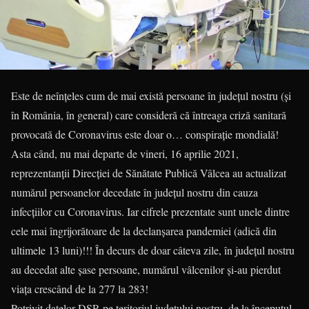
Este de neînțeles cum de mai există persoane în județul nostru (și
în România, în general) care consideră că întreaga criză sanitară
provocată de Coronavirus este doar o… conspirație mondială!
Asta când, nu mai departe de vineri, 16 aprilie 2021,
reprezentanții Direcției de Sănătate Publică Vâlcea au actualizat
numărul persoanelor decedate în județul nostru din cauza
infecțiilor cu Coronavirus. Iar cifrele prezentate sunt unele dintre
cele mai îngrijorătoare de la declanșarea pandemiei (adică din
ultimele 13 luni)!!! În decurs de doar câteva zile, în județul nostru
au decedat alte șase persoane, numărul vâlcenilor și-au pierdut
viața crescând de la 277 la 283!
Potrivit datelor DSP, pe teritoriul județului nostru, de la începutul