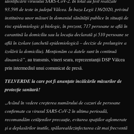
identificării virusului SARS-CoV-2. În total au fost realizate
93.598 de teste in județul Vâlcea. În baza Legii 136/2020, privind
instituirea unor măsuri în domeniul sănătății publice în situații de
risc epidemiologic și biologic, în prezent, 717 persoane se află în
carantină la domiciliu sau la locația declarată și 510 persoane se
află în izolare (anchetă epidemiologică – decizie de prelungire a
izolării la domiciliu). Menționăm ca datele sunt în continuă
dinamică”
, au transmis, vineri seara, reprezentanții DSP Vâlcea
prin intermediul unui comunicat de presă.
TELVERDE la care pot fi anunțate încălcările măsurilor de
protecție sanitară!
„Având în vedere creșterea numărului de cazuri de persoane
confirmate cu virusul SARS-CoV-2 în ultima perioadă,
recomandăm cetățenilor precauție, evitarea spațiilor aglomerate
și a deplasărilor inutile, spălarea/dezinfectarea cât mai frecventă