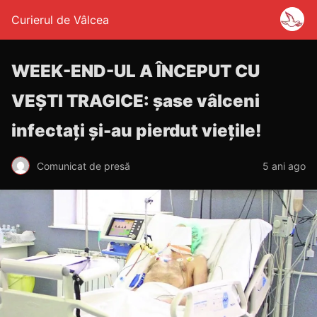
Curierul de Vâlcea
WEEK-END-UL A ÎNCEPUT CU
VEȘTI TRAGICE: șase vâlceni
infectați și-au pierdut viețile!
Comunicat de presă
5 ani ago