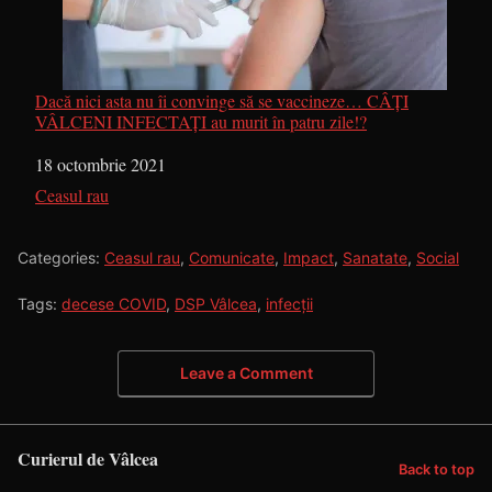
Dacă nici asta nu îi convinge să se vaccineze… CÂȚI
VÂLCENI INFECTAȚI au murit în patru zile!?
Dată
18 octombrie 2021
În legătură cu
Ceasul rau
Categories:
Ceasul rau
,
Comunicate
,
Impact
,
Sanatate
,
Social
Tags:
decese COVID
,
DSP Vâlcea
,
infecții
Leave a Comment
Curierul de Vâlcea
Back to top