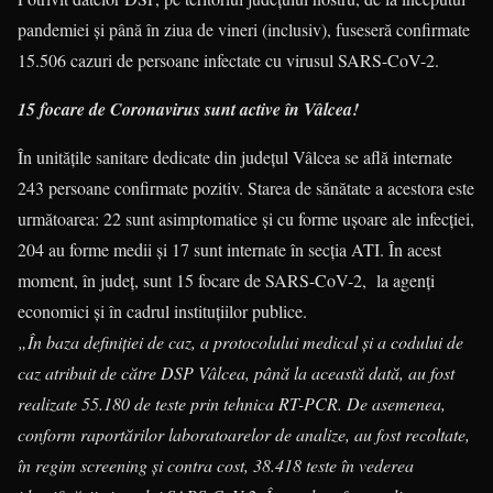
pandemiei și până în ziua de vineri (inclusiv), fuseseră confirmate
15.506 cazuri de persoane infectate cu virusul SARS-CoV-2.
15 focare de Coronavirus sunt active în Vâlcea!
În unitățile sanitare dedicate din județul Vâlcea se află internate
243 persoane confirmate pozitiv. Starea de sănătate a acestora este
următoarea: 22 sunt asimptomatice și cu forme ușoare ale infecției,
204 au forme medii și 17 sunt internate în secția ATI. În acest
moment, în județ, sunt 15 focare de SARS-CoV-2, la agenți
economici și în cadrul instituțiilor publice.
„În baza definiției de caz, a protocolului medical și a codului de
caz atribuit de către DSP Vâlcea, până la această dată, au fost
realizate 55.180 de teste prin tehnica RT-PCR. De asemenea,
conform raportărilor laboratoarelor de analize, au fost recoltate,
în regim screening și contra cost, 38.418 teste în vederea