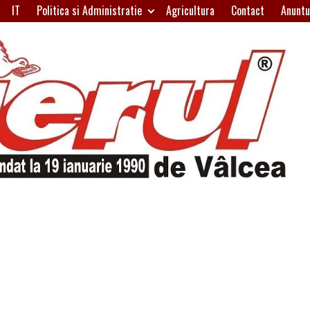
IT
Politica si Administratie
Agricultura
Contact
Anuntu
H
W
A