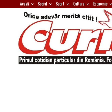
Skip
Acasă
Social
Sport
Cultura
Economie
to
content
Primul
Curierul
cotidian
particular
de
din
România