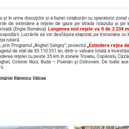
şi în urma discuţiilor şi a bunei colaborări cu operatorul zonal a
ările de extindere a reţelei de gaze pe strada Islazului şi pe i
privată (Engie România).
Lungimea noii reţele va fi de 2.234 m
gospodării. Lucrările se vor desfăşura etapizat, pe tronsoane cu 
ia rutieră.
, prin Programul „Anghel Saligny”, proiectul
„Extindere reţea d
getul de stat de 30.110.351 lei, dintr-o valoare totală a investiţ
inderea reţelei cu peste 35 km în zonele Troianu, Copăcelu, Căzăn
nghel, Colonie Nuci, Buda – Poenari şi Ostroveni. De toate aces
i.
Primăriei Râmnicu Vâlcea