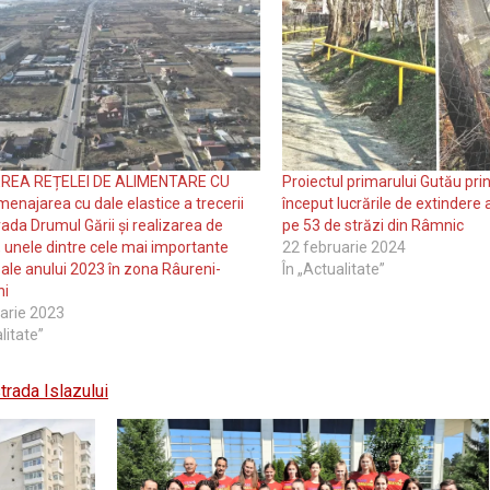
REA REȚELEI DE ALIMENTARE CU
Proiectul primarului Gutău pri
enajarea cu dale elastice a trecerii
început lucrările de extindere 
rada Drumul Gării și realizarea de
pe 53 de străzi din Râmnic
, unele dintre cele mai importante
22 februarie 2024
i ale anului 2023 în zona Râureni-
În „Actualitate”
ni
arie 2023
litate”
trada Islazului