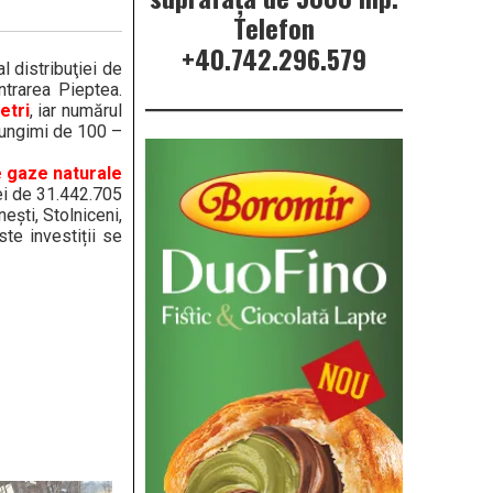
Telefon
+40.742.296.579
l distribuţiei de
ntrarea Pieptea.
etri
, iar numărul
lungimi de 100 –
e gaze naturale
iei de 31.442.705
eşti, Stolniceni,
te investiții se