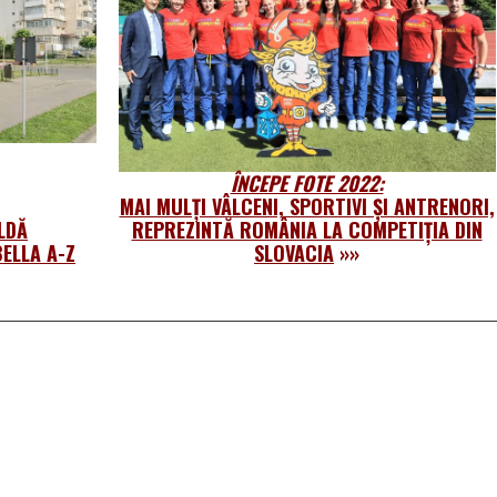
ÎNCEPE FOTE 2022:
MAI MULȚI VÂLCENI, SPORTIVI ȘI ANTRENORI,
LDĂ
REPREZINTĂ ROMÂNIA LA COMPETIȚIA DIN
ELLA A-Z
SLOVACIA
»»