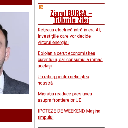
Ziarul BURSA –
Titlurile Zilei
Reţeaua electrică intră în era AI;
Investiţiile care vor decide
viitorul energiei
Bolojan a cerut economisirea
curentului, dar consumul a rămas
acelaşi
Un rating pentru neliniştea
noastră
Migraţia readuce presiunea
asupra frontierelor UE
IPOTEZE DE WEEKEND Maşina
timpului