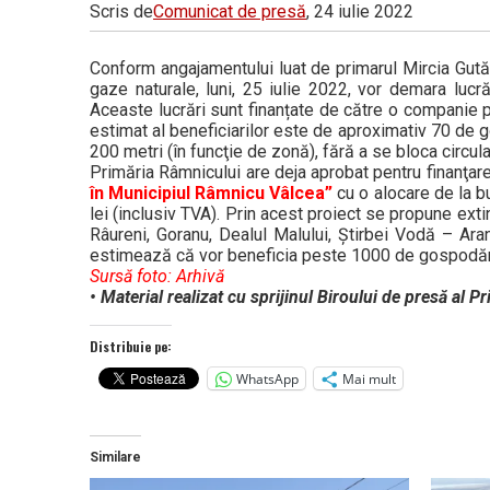
Scris de
Comunicat de presă
, 24 iulie 2022
Conform angajamentului luat de primarul Mircia Gutău 
gaze naturale, luni, 25 iulie 2022, vor demara lucr
Aceaste lucrări sunt finanțate de către o companie 
estimat al beneficiarilor este de aproximativ 70 de 
200 metri (în funcţie de zonă), fără a se bloca circulaţ
Primăria Râmnicului are deja aprobat pentru finanţare
în Municipiul Râmnicu Vâlcea”
cu o alocare de la bu
lei (inclusiv TVA). Prin acest proiect se propune ext
Râureni, Goranu, Dealul Malului, Ştirbei Vodă – Ara
estimează că vor beneficia peste 1000 de gospodări
Sursă foto: Arhivă
• Material realizat cu sprijinul Biroului de presă al 
Distribuie pe:
WhatsApp
Mai mult
Similare