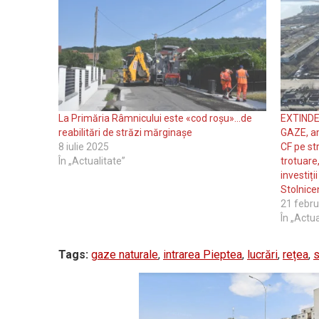
La Primăria Râmnicului este «cod roșu»…de
EXTINDE
reabilitări de străzi mărginașe
GAZE, am
8 iulie 2025
CF pe st
În „Actualitate”
trotuare
investiți
Stolnice
21 febru
În „Actua
Tags:
gaze naturale
,
intrarea Pieptea
,
lucrări
,
rețea
,
s