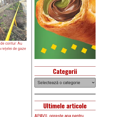
nde contur: Au
a rețelei de gaze
Categorii
Categorii
Ultimele articole
APAVIL oprește apa pentru