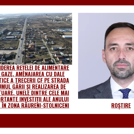
NDEREA REȚELEI DE ALIMENTARE
 GAZE, AMENAJAREA CU DALE
TICE A TRECERII CF PE STRADA
MUL GĂRII ȘI REALIZAREA DE
UARE, UNELE DINTRE CELE MAI
RTANTE INVESTIȚII ALE ANULUI
 ÎN ZONA RÂURENI-STOLNICENI
ROȘTIRE