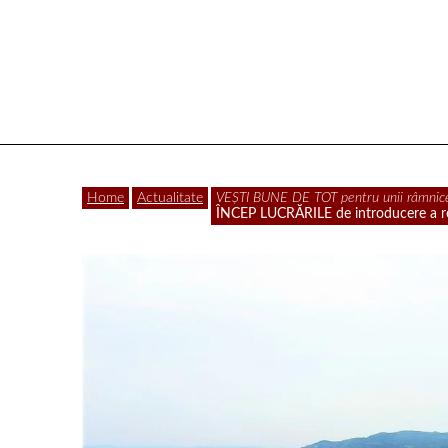
Vâlcea
Home
Actualitate
VEȘTI BUNE DE TOT pentru unii râmnice
ÎNCEP LUCRĂRILE de introducere a reţ