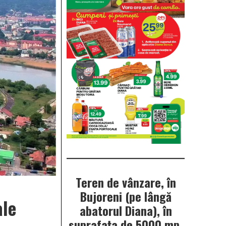
Teren de vânzare, în
Bujoreni (pe lângă
ale
abatorul Diana), în
suprafața de 5000 mp.