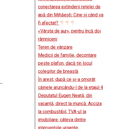
conectarea extinderii rețelei de
apă din Mihăești. Cine și când va
fi afectat?
«Vârsta de aur», pentru încă doi
râmniceni
Teren de vânzare
Medicii de familie, decontare
peste plafon, dacă țin locul
colegilor de breaslă
În arest, după ce și-a omorât
câinele aruncându-l de la etajul 4
Deputatul Eugen Neață, din
vacanță, direct la muncă. Acciza
la combustibil, TVA-ul la
imobiliare, câteva dintre
intervențiile urgente