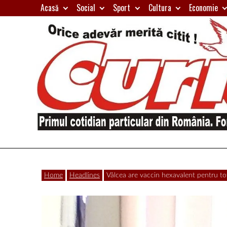
Skip
Acasă
Social
Sport
Cultura
Economie
to
content
Primul
Curierul
cotidian
Home
Headlines
Vâlcea are vaccin hexavalent pentru toț
particular
de
din
România