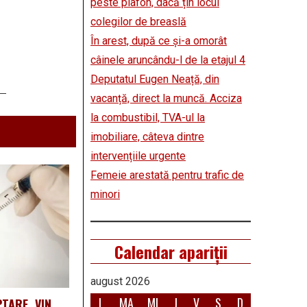
peste plafon, dacă țin locul
colegilor de breaslă
În arest, după ce și-a omorât
câinele aruncându-l de la etajul 4
Deputatul Eugen Neață, din
vacanță, direct la muncă. Acciza
la combustibil, TVA-ul la
imobiliare, câteva dintre
intervențiile urgente
Femeie arestată pentru trafic de
minori
Calendar apariții
august 2026
L
MA
MI
J
V
S
D
TARE, VIN