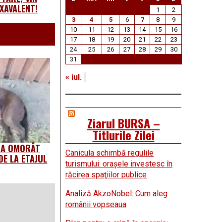
XAVALENT!
1
2
3
4
5
6
7
8
9
10
11
12
13
14
15
16
17
18
19
20
21
22
23
24
25
26
27
28
29
30
31
« iul.
Ziarul BURSA –
Titlurile Zilei
I-A OMORÂT
Canicula schimbă regulile
DE LA ETAJUL
turismului: oraşele investesc în
răcirea spaţiilor publice
Analiză AkzoNobel: Cum aleg
românii vopseaua