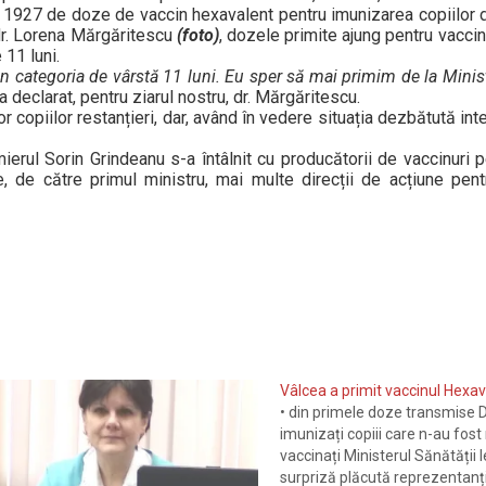
m 1927 de doze de vaccin hexavalent pentru imunizarea copiilor d
, dr. Lorena Mărgăritescu
(foto)
, dozele primite ajung pentru vaccin
 11 luni.
in categoria de vârstă 11 luni. Eu sper să mai primim de la Minist
 a declarat, pentru ziarul nostru, dr. Mărgăritescu.
 copiilor restanțieri, dar, având în vedere situația dezbătută inte
erul Sorin Grindeanu s-a întâlnit cu producătorii de vaccinuri 
e, de către primul ministru, mai multe direcții de acțiune pen
Vâlcea a primit vaccinul Hexav
• din primele doze transmise DS
imunizați copiii care n-au fost
vaccinați Ministerul Sănătății 
surpriză plăcută reprezentanțil