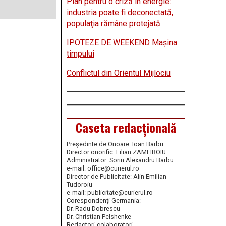
Plan pentru o criză în energie:
industria poate fi deconectată,
populaţia rămâne protejată
IPOTEZE DE WEEKEND Maşina
timpului
Conflictul din Orientul Mijlociu
Caseta redacțională
Președinte de Onoare: Ioan Barbu
Director onorific: Lilian ZAMFIROIU
Administrator: Sorin Alexandru Barbu
e-mail: office@curierul.ro
Director de Publicitate: Alin Emilian
Tudoroiu
e-mail: publicitate@curierul.ro
Corespondenți Germania:
Dr. Radu Dobrescu
Dr. Christian Pelshenke
Redactori-colaboratori