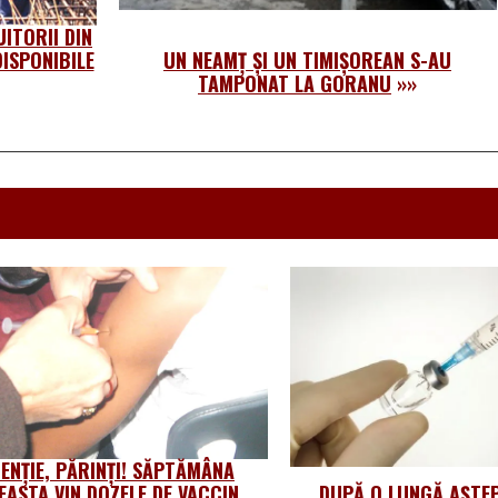
ITORII DIN
ISPONIBILE
UN NEAMȚ ȘI UN TIMIȘOREAN S-AU
TAMPONAT LA GORANU
»»
ENȚIE, PĂRINȚI! SĂPTĂMÂNA
EASTA VIN DOZELE DE VACCIN
DUPĂ O LUNGĂ AȘTEP