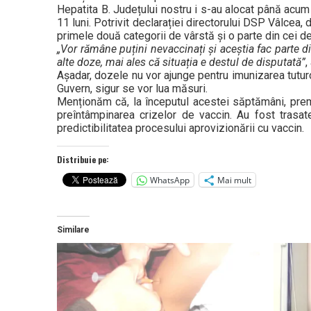
Hepatita B. Județului nostru i s-au alocat până acu
11 luni. Potrivit declarației directorului DSP Vâlcea
primele două categorii de vârstă și o parte din cei de
„Vor rămâne puțini nevaccinați și aceștia fac parte d
alte doze, mai ales că situația e destul de disputată”
,
Așadar, dozele nu vor ajunge pentru imunizarea tuturor
Guvern, sigur se vor lua măsuri.
Menționăm că, la începutul acestei săptămâni, premi
preîntâmpinarea crizelor de vaccin. Au fost trasat
predictibilitatea procesului aprovizionării cu vaccin.
Distribuie pe:
WhatsApp
Mai mult
Similare