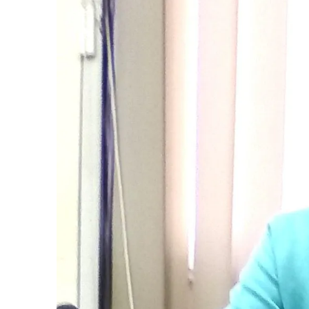
Vâlcea