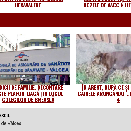
HEXAVALENT
DOZELE DE VACCIN HE
DICII DE FAMILIE, DECONTARE
ÎN AREST, DUPĂ CE Ș
STE PLAFON, DACĂ ȚIN LOCUL
CÂINELE ARUNCÂNDU-L 
COLEGILOR DE BREASLĂ
4
escu,
l de Vâlcea