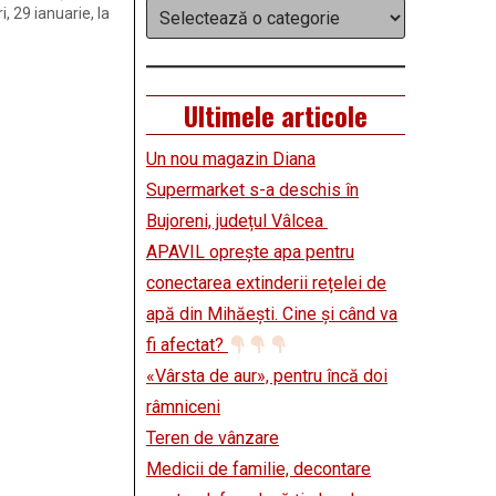
Categorii
, 29 ianuarie, la
 informare de la
i dozele de
Ultimele articole
Un nou magazin Diana
Supermarket s-a deschis în
Bujoreni, județul Vâlcea
APAVIL oprește apa pentru
conectarea extinderii rețelei de
apă din Mihăești. Cine și când va
fi afectat?
«Vârsta de aur», pentru încă doi
râmniceni
Teren de vânzare
Medicii de familie, decontare