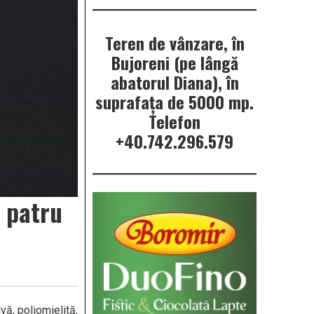
Teren de vânzare, în
Bujoreni (pe lângă
abatorul Diana), în
suprafața de 5000 mp.
Telefon
+40.742.296.579
i patru
vă, poliomielită,