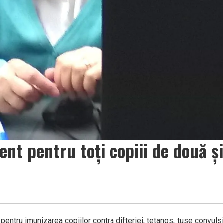
ent pentru toți copiii de două ș
entru imunizarea copiilor contra difteriei, tetanos, tuse convulsi