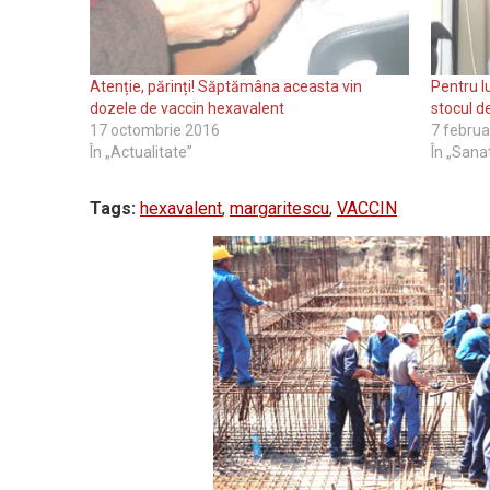
Atenție, părinți! Săptămâna aceasta vin
Pentru l
dozele de vaccin hexavalent
stocul d
17 octombrie 2016
7 februa
În „Actualitate”
În „Sana
Tags:
hexavalent
,
margaritescu
,
VACCIN