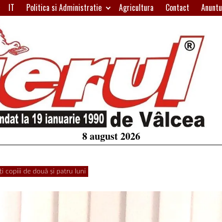
IT
Politica si Administratie
Agricultura
Contact
Anuntu
H
W
A
8 august 2026
i copiii de două și patru luni