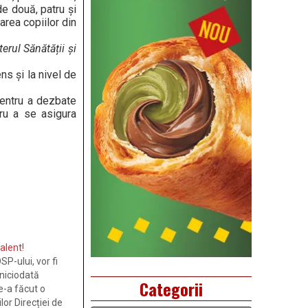
e două, patru și
area copiilor din
erul Sănătății și
ns și la nivel de
pentru a dezbate
tru a se asigura
alent!
P-ului, vor fi
 niciodată
Categorii
le-a făcut o
or Direcției de