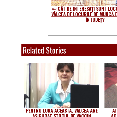
««
CÂT DE INTERESAȚI SUNT LOCU
VÂLCEA DE LOCURILE DE MUNCĂ D
ÎN JUDEȚ?
Related Stories
PENTRU LUNA ACEASTA, VÂLCEA ARE
AT
ASIGURAT STOCUL DE VACCIN
AC