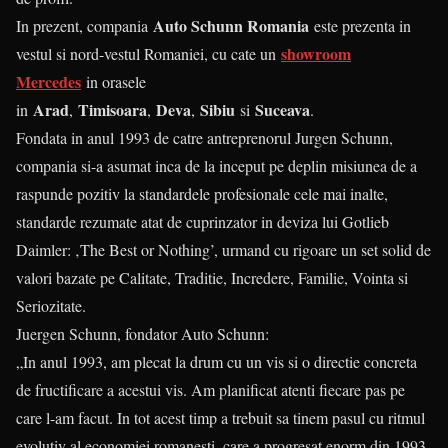
Auto Schunn Romania
In prezent, compania
este prezenta in
showroom
vestul si nord-vestul Romaniei, cu cate un
Mercedes
in orasele
Arad
Timisoara
Deva
Sibiu
Suceava
in
,
,
,
si
.
Fondata in anul 1993 de catre antreprenorul Jurgen Schunn,
compania si-a asumat inca de la inceput pe deplin misiunea de a
raspunde pozitiv la standardele profesionale cele mai inalte,
standarde rezumate atat de cuprinzator in deviza lui Gotlieb
Daimler: ‚The Best or Nothing’, urmand cu rigoare un set solid de
valori bazate pe Calitate, Traditie, Incredere, Familie, Vointa si
Seriozitate.
Juergen Schunn, fondator Auto Schunn:
„In anul 1993, am plecat la drum cu un vis si o directie concreta
de fructificare a acestui vis. Am planificat atenti fiecare pas pe
care l-am facut. In tot acest timp a trebuit sa tinem pasul cu ritmul
evolutiv al economiei romanesti, care a progresat enorm din 1993