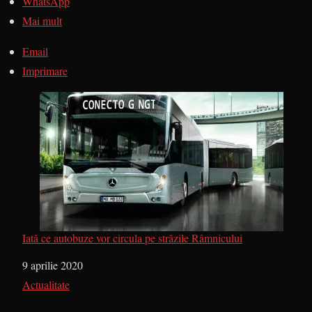
WhatsApp
Mai mult
Email
Imprimare
Iată ce autobuze vor circula pe străzile Râmnicului
Dată
9 aprilie 2020
În legătură cu
Actualitate