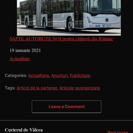
ȘAPTE AUTOBUZE NOI pentru călătorii din Râmnic
Dată
19 ianuarie 2021
În legătură cu
Actualitate
Categories:
Actualitate
,
Anunturi
,
Publicitate
Tags:
Articol de la partener
,
Articole sponsorizate
Leave a Comment
Curierul de Vâlcea
Back to top