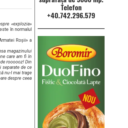
Telefon
+40.742.296.579
spre «explozia»
 este în normalul
«Armatei Roșii» a
resa magazinului
ne care am fi în
 de roooooz! Din
rii separate de ce
că nu-l mai trage
bare despre ceea