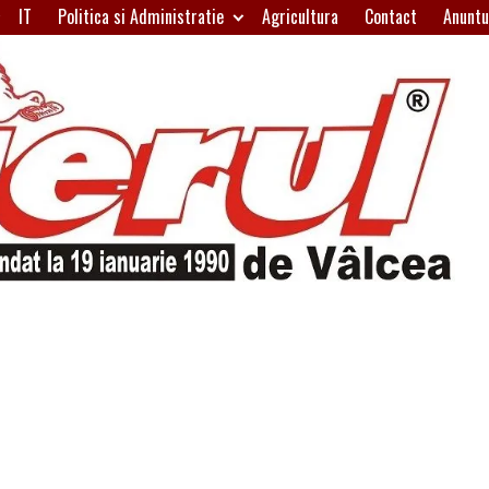
IT
Politica si Administratie
Agricultura
Contact
Anuntu
H
W
A