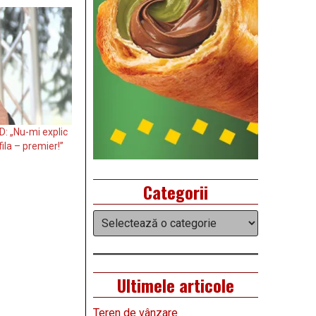
: „Nu-mi explic
ila – premier!”
Categorii
Categorii
Ultimele articole
Teren de vânzare