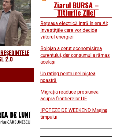
Ziarul BURSA –
Titlurile Zilei
Reţeaua electrică intră în era AI;
Investiţiile care vor decide
viitorul energiei
Bolojan a cerut economisirea
REȘEDINTELE
curentului, dar consumul a rămas
L 2.0
acelaşi
Un rating pentru neliniştea
noastră
Migraţia readuce presiunea
asupra frontierelor UE
IPOTEZE DE WEEKEND Maşina
timpului