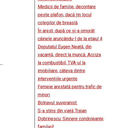
Medicii de familie, decontare
peste plafon, dacă țin locul
colegilor de breaslă
În arest, după ce și-a omorât
câinele aruncându-l de la etajul 4
Deputatul Eugen Neață, din
vacanță, direct la muncă. Acciza
la combustibil, TVA-ul la
imobiliare, câteva dintre
intervențiile urgente
Femeie arestată pentru trafic de
minori
Bolnavul suveranist
S-a stins din viață Traian
Dobrinescu. Sincere condoleanțe
familiei!