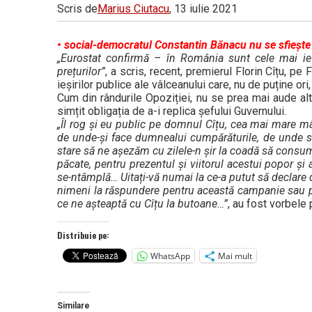
Scris de
Marius Ciutacu
, 13 iulie 2021
• social-democratul Constantin Bănacu nu se sfiește 
„Eurostat confirmă – în România sunt cele mai i
prețurilor”
, a scris, recent, premierul Florin Cîțu, p
ieșirilor publice ale vâlceanului care, nu de puține ori,
Cum din rândurile Opoziției, nu se prea mai aude altc
simțit obligația de a-i replica șefului Guvernului.
„Îl rog și eu public pe domnul Cîțu, cea mai mare m
de unde-și face dumnealui cumpărăturile, de unde s
stare să ne așezăm cu zilele-n șir la coadă să cons
păcate, pentru prezentul și viitorul acestui popor și al
se-ntâmplă… Uitați-vă numai la ce-a putut să declare d
nimeni la răspundere pentru această campanie sau pe
ce ne așteaptă cu Cîțu la butoane…”
, au fost vorbele
Distribuie pe:
WhatsApp
Mai mult
Similare