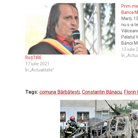
Prim-min
Banca M
Marți, 13
nu s-a t
Vâlceanu
Palatul V
Băncii M
vicepreș
13 iulie
Banca Mo
În „Actua
RoȘTIRE
17 iulie 2021
În „Actualitate”
Tags:
comuna Bărbătești
,
Constantin Bănacu
,
Florin 