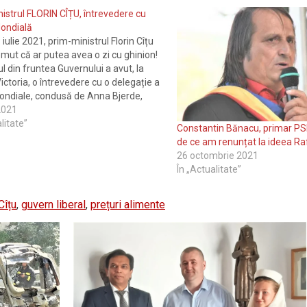
istrul FLORIN CÎȚU, întrevedere cu
ondială
 iulie 2021, prim-ministrul Florin Cîțu
emut că ar putea avea o zi cu ghinion!
l din fruntea Guvernului a avut, la
ictoria, o întrevedere cu o delegație a
ondiale, condusă de Anna Bjerde,
edinte pentru Europa și Asia Centrală.
 2021
ndială a felicitat Guvernul…
litate”
Constantin Bănacu, primar PSD
de ce am renunțat la ideea Raf
26 octombrie 2021
În „Actualitate”
Cîțu
,
guvern liberal
,
prețuri alimente