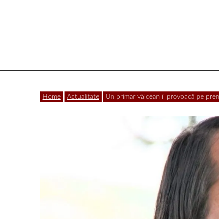
Vâlcea
Home
Actualitate
Un primar vâlcean îl provoacă pe pre