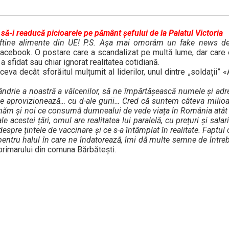
să-i readucă picioarele pe pământ șefului de la Palatul Victoria
eftine alimente din UE! P.S. Așa mai omorâm un fake news de
e Facebook. O postare care a scandalizat pe multă lume, dar care
 a sfidat sau chiar ignorat realitatea cotidiană.
eva decât sforăitul mulțumit al liderilor, unul dintre „soldații” 
ândrie a noastră a vâlcenilor, să ne împărtășească numele și ad
e aprovizionează… cu d-ale gurii… Cred că suntem câteva milioa
umăm și noi ce consumă dumnealui de vede viața în România atât
e acestei țări, omul are realitatea lui paralelă, cu prețuri și sala
espre țintele de vaccinare și ce s-a întâmplat în realitate. Faptul 
ntru halul în care ne îndatorează, îmi dă multe semne de între
 primarului din comuna Bărbătești.