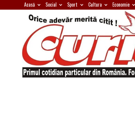
Skip
Acasă
Social
Sport
Cultura
Economie
to
content
Primul
Curierul
cotidian
particular
de
din
România