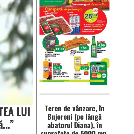
Teren de vânzare, în
TEA LUI
Bujoreni (pe lângă
lă…”
abatorul Diana), în
suprafața de 5000 mp.