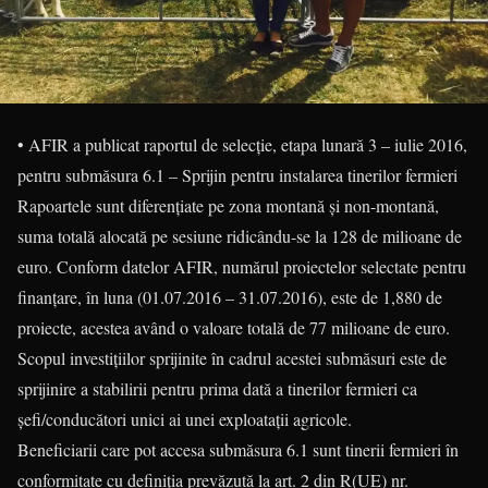
• AFIR a publicat raportul de selecție, etapa lunară 3 – iulie 2016,
pentru submăsura 6.1 – Sprijin pentru instalarea tinerilor fermieri
Rapoartele sunt diferențiate pe zona montană și non-montană,
suma totală alocată pe sesiune ridicându-se la 128 de milioane de
euro. Conform datelor AFIR, numărul proiectelor selectate pentru
finanțare, în luna (01.07.2016 – 31.07.2016), este de 1,880 de
proiecte, acestea având o valoare totală de 77 milioane de euro.
Scopul investițiilor sprijinite în cadrul acestei submăsuri este de
sprijinire a stabilirii pentru prima dată a tinerilor fermieri ca
șefi/conducători unici ai unei exploatații agricole.
Beneficiarii care pot accesa submăsura 6.1 sunt tinerii fermieri în
conformitate cu definiția prevăzută la art. 2 din R(UE) nr.