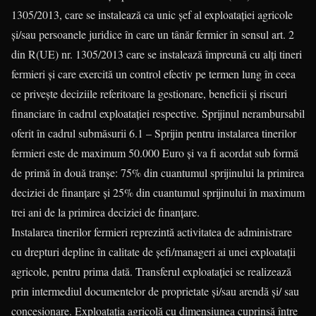
1305/2013, care se instalează ca unic șef al exploatației agricole
și/sau persoanele juridice în care un tânăr fermier în sensul art. 2
din R(UE) nr. 1305/2013 care se instalează împreună cu alți tineri
fermieri și care exercită un control efectiv pe termen lung în ceea
ce privește deciziile referitoare la gestionare, beneficii și riscuri
financiare în cadrul exploatației respective. Sprijinul nerambursabil
oferit în cadrul submăsurii 6.1 – Sprijin pentru instalarea tinerilor
fermieri este de maximum 50.000 Euro și va fi acordat sub formă
de primă în două tranșe: 75% din cuantumul sprijinului la primirea
deciziei de finanțare și 25% din cuantumul sprijinului în maximum
trei ani de la primirea deciziei de finanțare.
Instalarea tinerilor fermieri reprezintă activitatea de administrare
cu drepturi depline în calitate de șefi/manageri ai unei exploatații
agricole, pentru prima dată. Transferul exploatației se realizează
prin intermediul documentelor de proprietate și/sau arendă și/ sau
concesionare. Exploatația agricolă cu dimensiunea cuprinsă între