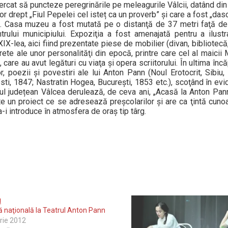
încercat să puncteze peregrinările pe meleagurile Vâlcii, datând di
or drept „Fiul Pepelei cel isteț ca un proverb” și care a fost „da
i. Casa muzeu a fost mutată pe o distanţă de 37 metri faţă d
rului municipiului. Expoziţia a fost amenajată pentru a ilustra
XIX-lea, aici fiind prezentate piese de mobilier (divan, bibliotec
rete ale unor personalităţi din epocă, printre care cel al maicii 
 care au avut legături cu viaţa şi opera scriitorului. În ultima în
r, poezii şi povestiri ale lui Anton Pann (Noul Erotocrit, Sibiu,
ti, 1847; Nastratin Hogea, Bucureşti, 1853 etc.), scoţând în evi
eul județean Vâlcea derulează, de ceva ani, „Acasă la Anton Pann
 un proiect ce se adresează preşcolarilor şi are ca ţintă cuno
-i introduce în atmosfera de oraş tip târg.
 naţională la Teatrul Anton Pann
rie 2012