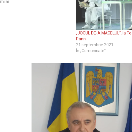
imilar
„JOCUL DE-A MĂCELUL”, la Te
Pann
21 septembrie 2021
În „Comunicate”