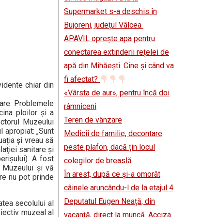
Supermarket s-a deschis în
Bujoreni, județul Vâlcea
APAVIL oprește apa pentru
conectarea extinderii rețelei de
apă din Mihăești. Cine și când va
fi afectat?
vidente chiar din
«Vârsta de aur», pentru încă doi
toare. Problemele
râmniceni
ina ploilor și a
Teren de vânzare
ectorul Muzeului
 apropiat: „Sunt
Medicii de familie, decontare
ația și vreau să
peste plafon, dacă țin locul
laţiei sanitare şi
rişului). A fost
colegilor de breaslă
a Muzeului și vă
În arest, după ce și-a omorât
re nu pot prinde
câinele aruncându-l de la etajul 4
Deputatul Eugen Neață, din
tea secolului al
biectiv muzeal al
vacanță, direct la muncă. Acciza