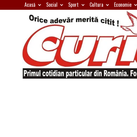
Skip
Acasă
Social
Sport
Cultura
Economie
to
content
Primul
Curierul
cotidian
particular
de
din
România