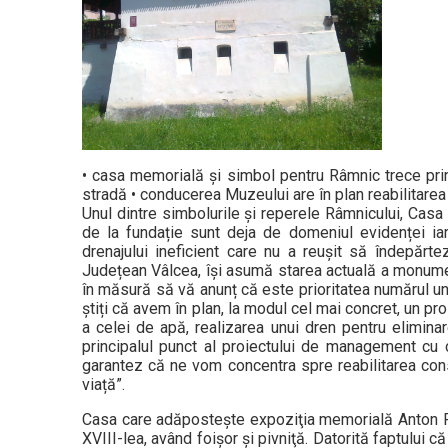
• casa memorială și simbol pentru Râmnic trece prin m
stradă • conducerea Muzeului are în plan reabilitarea
Unul dintre simbolurile și reperele Râmnicului, Casa 
de la fundație sunt deja de domeniul evidenței iar
drenajului ineficient care nu a reușit să îndepăr
Județean Vâlcea, își asumă starea actuală a monument
în măsură să vă anunț că este prioritatea numărul un
știți că avem în plan, la modul cel mai concret, un proi
a celei de apă, realizarea unui dren pentru eliminar
principalul punct al proiectului de management cu
garantez că ne vom concentra spre reabilitarea const
viață”.
Casa care adăposteşte expoziţia memorială Anton Pa
XVIII-lea, având foişor şi pivniţă. Datorită faptului c