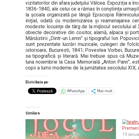
vizitatorilor din afara judeţului Vâlcea. Expoziția a 
1836-1840, ale celui ce a rămas în conștiința urmașil
la școala organizată pe lângă Episcopia Râmniculu
iniţial, odată cu modernizarea şi reamenajarea cent
modeste locuinţe de târg de la mijlocul secolului al 
obiecte decorative din cositor, alamă, alpaca şi port
Mănăstirii „Dintr-un Lemn” şi tipograful Ion Popovici,
sunt prezentate lucrări muzicale, culegeri de folclo
istorioare, Bucuresti, 1841; Povestea Vorbei, Bucures
sa tipografică şi literară. Mai trebuie spus că Muz
luna noiembrie la Casa Memorială „Anton Pann”, este
copii a lumii moderne de la jumătatea secolului XIX, a
Distribuie pe:
WhatsApp
Mai mult
Similare
Premieră
19 ianua