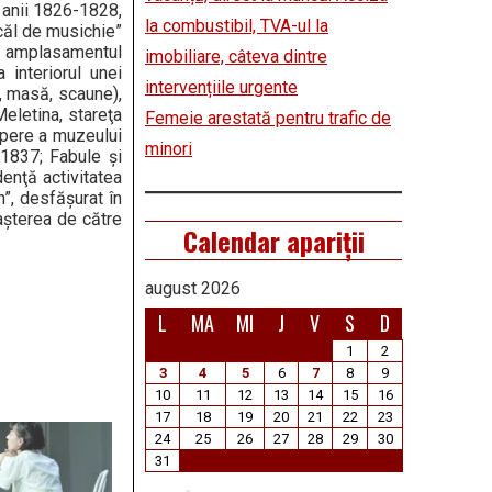
n anii 1826-1828,
la combustibil, TVA-ul la
scăl de musichie”
e amplasamentul
imobiliare, câteva dintre
 interiorul unei
intervențiile urgente
ă, masă, scaune),
Meletina, stareţa
Femeie arestată pentru trafic de
căpere a muzeului
minori
 1837; Fabule şi
denţă activitatea
”, desfăşurat în
aşterea de către
Calendar apariții
august 2026
L
MA
MI
J
V
S
D
1
2
3
4
5
6
7
8
9
10
11
12
13
14
15
16
17
18
19
20
21
22
23
24
25
26
27
28
29
30
31