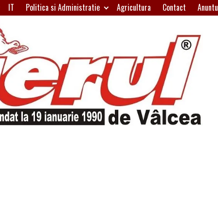
IT
Politica si Administratie
Agricultura
Contact
Anuntu
H
W
A