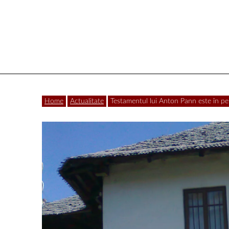
Vâlcea
Home
Actualitate
Testamentul lui Anton Pann este în per