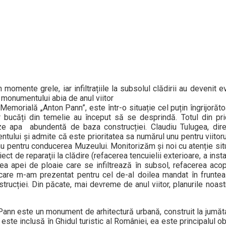
omente grele, iar infiltrațiile la subsolul clădirii au devenit e
 monumentului abia de anul viitor
Memorială „Anton Pann”, este într-o situație cel puțin îngrijoră
 bucăți din temelie au început să se desprindă. Totul din pric
teze apa abundentă de baza construcției. Claudiu Tulugea, dir
ului și admite că este prioritatea sa numărul unu pentru viitorul
u pentru conducerea Muzeului. Monitorizăm și noi cu atenție situ
ect de reparaţii la clădire (refacerea tencuielii exterioare, a insta
ea apei de ploaie care se infiltrează în subsol, refacerea acope
 care m-am prezentat pentru cel de-al doilea mandat în frunte
rucției. Din păcate, mai devreme de anul viitor, planurile noast
nn este un monument de arhitectură urbană, construit la jumăta
ă este inclusă în Ghidul turistic al României, ea este principalul o