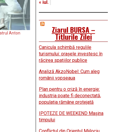
« iul.
Ziarul BURSA –
atrul Anton
Titlurile Zilei
Canicula schimbă regulile
turismului: oraşele investesc în
răcirea spaţiilor publice
Analiză AkzoNobel: Cum aleg
românii vopseaua
Plan pentru o criză în energie:
industria poate fi deconectată,
populaţia rămâne protejată
IPOTEZE DE WEEKEND Maşina
timpului
Conflictul din Orientul Mijlociu