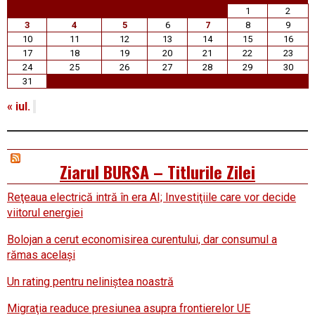
1
2
3
4
5
6
7
8
9
10
11
12
13
14
15
16
17
18
19
20
21
22
23
24
25
26
27
28
29
30
31
« iul.
Ziarul BURSA – Titlurile Zilei
Reţeaua electrică intră în era AI; Investiţiile care vor decide
viitorul energiei
Bolojan a cerut economisirea curentului, dar consumul a
rămas acelaşi
Un rating pentru neliniştea noastră
Migraţia readuce presiunea asupra frontierelor UE