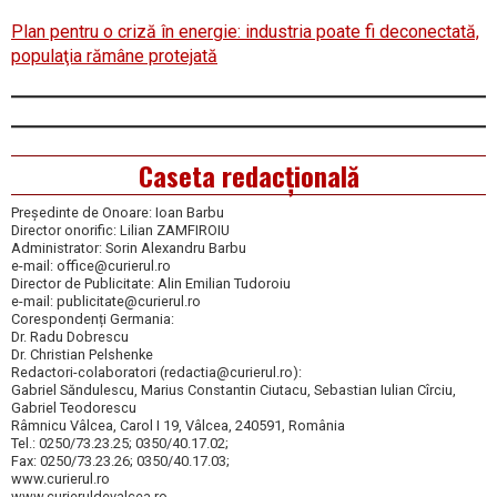
Plan pentru o criză în energie: industria poate fi deconectată,
populaţia rămâne protejată
Caseta redacțională
Președinte de Onoare: Ioan Barbu
Director onorific: Lilian ZAMFIROIU
Administrator: Sorin Alexandru Barbu
e-mail: office@curierul.ro
Director de Publicitate: Alin Emilian Tudoroiu
e-mail: publicitate@curierul.ro
Corespondenți Germania:
Dr. Radu Dobrescu
Dr. Christian Pelshenke
Redactori-colaboratori (redactia@curierul.ro):
Gabriel Săndulescu, Marius Constantin Ciutacu, Sebastian Iulian Cîrciu,
Gabriel Teodorescu
Râmnicu Vâlcea, Carol I 19, Vâlcea, 240591, România
Tel.: 0250/73.23.25; 0350/40.17.02;
Fax: 0250/73.23.26; 0350/40.17.03;
www.curierul.ro
www.curieruldevalcea.ro