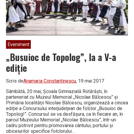
a
IX-
a
ediție
Eveniment
„Busuioc de Topolog”, la a V-a
ediție
Scris de
Anamaria Constantinescu
, 19 mai 2017
Sâmbătă, 20 mai, Şcoala Gimnazială Rotărăşti, în
parteneriat cu Muzeul Memorial „Nicolae Bălcescu” și
Primăria localității Nicolae Bălcescu, organizează a cincea
ediție a Concursului interjudeţean de folclor „Busuioc de
Topolog!”. Concursul se va desfăşura, ca în fiecare an, în
parcul Muzeului Memorial „Nicolae Bălcescu”, într-un
cadru potrivit pentru promovarea cântului, portului şi
obiceiurilor specifice folclorului…