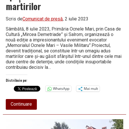
martirilor
Scris de
Comunicat de presă
, 2 iulie 2023
Sâmbătă, 8 iulie 2023, Primăria Ocnele Mari, prin Casa de
Cultură „Mircea Demetriade” și Salrom, organizează o
nouă ediție a impresionantului eveniment evocator
„Memorialul Ocnele Mari – Vasile Militaru”.Proiectul,
devenit tradițional, se constituie într-un omagiu adus
martirilor care și-au găsit sfârșitul într-unul dintre cele mai
dure centre de detenţie, unde condiţiile insuportabile
contribuiau decisiv la…
Distribuie pe:
WhatsApp
Mai mult
about
Continuare
MEMORIALUL
OCNELE
MARI,
un
spațiu