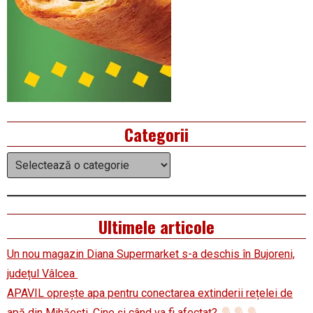
Categorii
Categorii
Ultimele articole
Un nou magazin Diana Supermarket s-a deschis în Bujoreni,
județul Vâlcea
APAVIL oprește apa pentru conectarea extinderii rețelei de
apă din Mihăești. Cine și când va fi afectat?