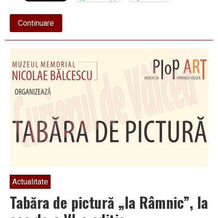
about
Continuare
50
de
elevi
de
la
Energetic,
interesați
de
Mica
Unire
Actualitate
Tabăra de pictură „la Râmnic”, la