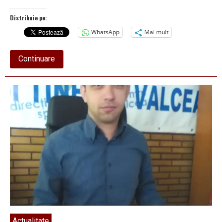
Distribuie pe:
WhatsApp
Mai mult
about
Continuare
„Busuioc
de
Topolog”,
la
a
V-
a
ediție
Actualitate