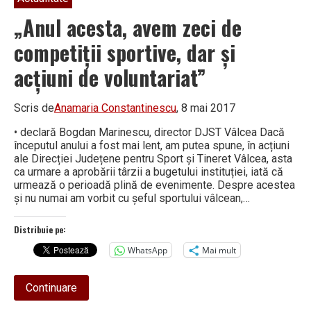
„Anul acesta, avem zeci de
competiții sportive, dar și
acțiuni de voluntariat”
Scris de
Anamaria Constantinescu
, 8 mai 2017
• declară Bogdan Marinescu, director DJST Vâlcea Dacă
începutul anului a fost mai lent, am putea spune, în acțiuni
ale Direcției Județene pentru Sport și Tineret Vâlcea, asta
ca urmare a aprobării târzii a bugetului instituției, iată că
urmează o perioadă plină de evenimente. Despre acestea
și nu numai am vorbit cu șeful sportului vâlcean,…
Distribuie pe:
WhatsApp
Mai mult
about
Continuare
„Anul
acesta,