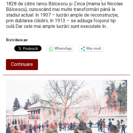
1828 de către Iancu Bălcescu și Zinca (mama lui Nicolae
Bălcescu), cunoscând mai multe transformări până la
stadiul actual: în 1907 – lucrări ample de reconstrucție,
prin dublarea clădirii; în 1913 – se adăuga foișorul tip
culă.Dar cele mai ample lucrări sunt executate în…
Distribuie pe:
WhatsApp
Mai mult
about
Continuare
Aniversare
culturală:
AU
TRECUT
53
DE
ANI
de
la
înființarea
Memorialului
„Nicolae
Bălcescu”