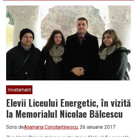
avem
zeci
de
competiții
sportive,
dar
și
acțiuni
de
voluntariat”
Invatamant
Elevii Liceului Energetic, în vizită
la Memorialul Nicolae Bălcescu
Scris de
Anamaria Constantinescu
, 26 ianuarie 2017