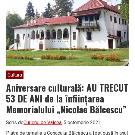
al
cinstirii
memoriei
martirilor
Cultura
Aniversare culturală: AU TRECUT
53 DE ANI de la înființarea
Memorialului „Nicolae Bălcescu”
Scris de
Curierul de Valcea
, 5 octombrie 2021
Piatra de temelie a Conacului Bălcescu a fost pusă în anul