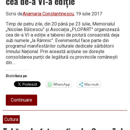
cea de-a VI-a ediție
Scris de
Anamaria Constantinescu
, 19 iulie 2017
Timp de patru zile, din 20 până pe 23 iulie, Memorialul
„Nicolae Bălcescu” și Asociația „PLOPART” organizează
cea de-a VI-a ediție a taberei de pictură consacrată deja
sub numele „la Râmnic”. Evenimentul face parte din
programul manifestărilor culturale dedicate sărbătorii
Imnului Național. Prin această acțiune se dorește
consolidarea punții de legătură cu provinciile românești
din…
Distribuie pe:
WhatsApp
Mai mult
about
Continuare
Tabăra
de
pictură
„la
Cultura
Râmnic”,
la