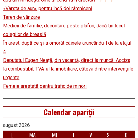
«Vârsta de aur», pentru încă doi râmniceni
Teren de vânzare
Medicii de familie, decontare peste plafon, dacă țin locul
colegilor de breaslă
În arest, după ce și-a omorât câinele aruncându-l de la etajul
4
Deputatul Eugen Neață, din vacanță, direct la muncă. Acciza
la combustibil, TVA-ul la imobiliare, câteva dintre intervențiile
urgente
Femeie arestată pentru trafic de minori
Calendar apariții
august 2026
L
MA
MI
J
V
S
D