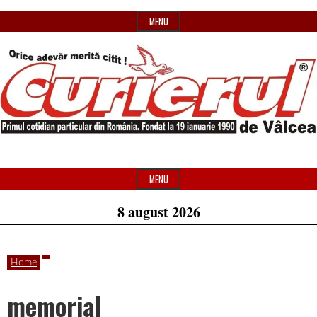
Skip
MENU
to
content
Primul
Header
Curierul
cotidian
Widget
MENU
particular
Area
8 august 2026
de
din
România
Home
Vâlcea
memorial