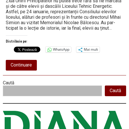
Ziua Unirii Principatelor nu putea trece fără să fie marcată
și de către elevii și dascălii Liceului Tehnic Energetic.
Astfel, pe 24 ianuarie, reprezentanții Consi­liu­lui elevilor
liceului, alături de pro­fesori și în frunte cu directorul Mihai
Simion au vizitat Memo­ria­lul Nicolae Bălcescu. Au par­
ticipat la o lecție de istorie, iar la final, elevii au ținut…
Distribuie pe:
WhatsApp
Mai mult
about
Continuare
Elevii
Liceului
Energetic,
Right
Caută
în
vizită
Caută
Asides
la
Memorialul
Nicolae
Bălcescu