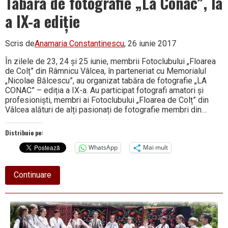
Tabăra de fotografie „La Conac”, la
cea
de-
a IX-a ediție
a
VI-
a
Scris de
Anamaria Constantinescu
, 26 iunie 2017
ediție
În zilele de 23, 24 și 25 iunie, membrii Fotoclubului „Floarea
de Colț” din Râmnicu Vâlcea, în parteneriat cu Memorialul
„Nico­lae Bălcescu”, au organizat ta­băra de fotografie „LA
CONAC” – ediția a IX-a. Au participat fotografi amatori și
profesioniști, membri ai Fotoclubului „Floarea de Colț” din
Vâlcea alături de alți pasionați de fotografie membri din…
Distribuie pe:
WhatsApp
Mai mult
about
Continuare
Tabăra
de
fotografie
„La
Conac”,
la