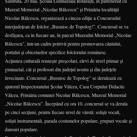
Sâmbătă, 20 mai, Şcoala Gimnazială Rotărăşti, în parteneriat cu
Muzeul Memorial „Nicolae Bălcescu” și Primăria localității
Nicolae Bălcescu, organizează a cincea ediție a Concursului
interjudeţean de folclor „Busuioc de Topolog!”. Concursul se va
desfăşura, ca în fiecare an, în parcul Muzeului Memorial „Nicolae
Bălcescu”, într-un cadru potrivit pentru promovarea cântului,
portului şi obiceiurilor specifice folclorului românesc.
Acțiunea culturală reunește preşcolari, elevi de nivel primar și
gimnazial, cât şi profesori din judeţul nostru şi din judeţele
învecinate. Concursul „Busuioc de Topolog” se derulează cu
ajutorul Inspectoratului Şcolar Vâlcea, Casa Corpului Didactic
Vâlcea, Primăria comunei Nicolae Bălcescu, Muzeul Memorial
„Nicolae Bălcescu”. Începând cu ora 10, concursul se va derula
pe cinci secţiuni, pentru fiecare nivel de vârstă: solişti vocali,
solişti instrumentali, parada costumelor populare, grupuri vocale și
dansuri populare.