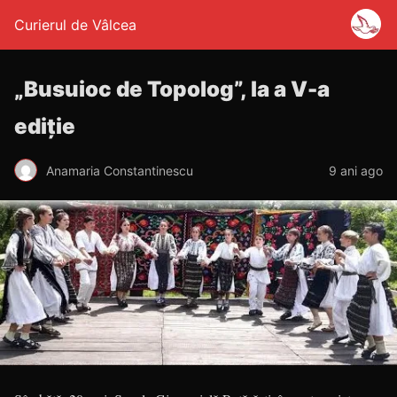
Curierul de Vâlcea
„Busuioc de Topolog”, la a V-a
ediție
Anamaria Constantinescu
9 ani ago