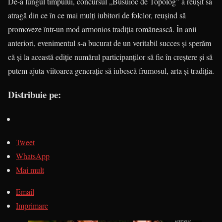
De-a lungul timpului, concursul „Busuioc de Topolog” a reuşit să
atragă din ce în ce mai mulţi iubitori de folclor, reuşind să
promoveze într-un mod armonios tradiţia românească. În anii
anteriori, evenimentul s-a bucurat de un veritabil succes şi sperăm
că şi la această ediţie numărul participanţilor să fie în creştere şi să
putem ajuta viitoarea generaţie să iubescă frumosul, arta şi tradiţia.
Distribuie pe:
Tweet
WhatsApp
Mai mult
Email
Imprimare