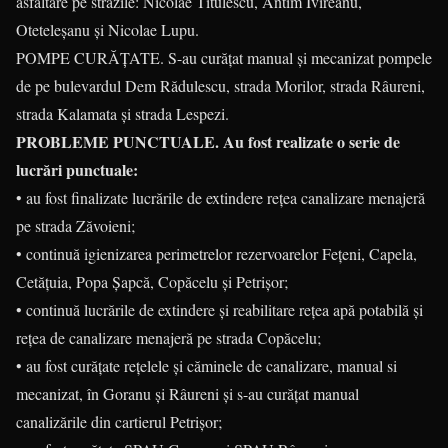
asfaltare pe străzile: Nicolae Titulescu, Antim Ivireanu,
Oteteleșanu și Nicolae Lupu.
POMPE CURĂŢATE. S-au curățat manual și mecanizat pompele
de pe bulevardul Dem Rădulescu, strada Morilor, strada Râureni,
strada Kalamata și strada Lespezi.
PROBLEME PUNCTUALE. Au fost realizate o serie de
lucrări punctuale:
• au fost finalizate lucrările de extindere rețea canalizare menajeră
pe strada Zăvoieni;
• continuă igienizarea perimetrelor rezervoarelor Fețeni, Capela,
Cetățuia, Popa Șapcă, Copăcelu și Petrișor;
• continuă lucrările de extindere și reabilitare rețea apă potabilă și
rețea de canalizare menajeră pe strada Copăcelu;
• au fost curățate rețelele și căminele de canalizare, manual si
mecanizat, în Goranu și Râureni și s-au curățat manual
canalizările din cartierul Petrișor;