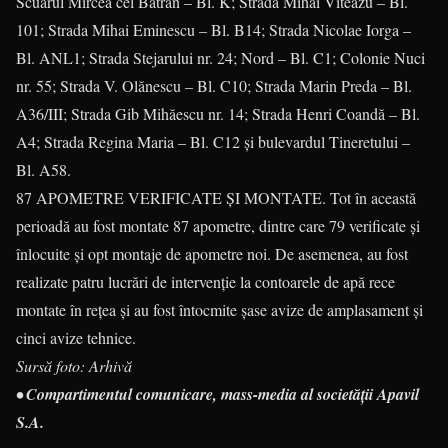
Scuarul Mircea cel Bătrân – Bl. K; Strada Mihai Viteazu – Bl.
101; Strada Mihai Eminescu – Bl. B14; Strada Nicolae Iorga –
Bl. ANL1; Strada Stejarului nr. 24; Nord – Bl. C1; Colonie Nuci
nr. 55; Strada V. Olănescu – Bl. C10; Strada Marin Preda – Bl.
A36/III; Strada Gib Mihăescu nr. 14; Strada Henri Coandă – Bl.
A4; Strada Regina Maria – Bl. C12 și bulevardul Tineretului –
Bl. A58.
87 APOMETRE VERIFICATE ŞI MONTATE. Tot în această
perioadă au fost montate 87 apometre, dintre care 79 verificate și
înlocuite și opt montaje de apometre noi. De asemenea, au fost
realizate patru lucrări de intervenție la contoarele de apă rece
montate în rețea și au fost întocmite șase avize de amplasament și
cinci avize tehnice.
Sursă foto: Arhivă
• Compartimentul comunicare, mass-media al societății Apavil
S.A.