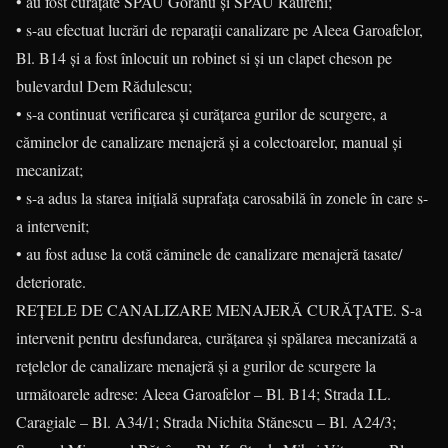
• au fost curățate SPAU Goranu și SPAU Râureni;
• s-au efectuat lucrări de reparații canalizare pe Aleea Garoafelor,
Bl. B14 și a fost înlocuit un robinet si și un clapet cheson pe
bulevardul Dem Rădulescu;
• s-a continuat verificarea și curățarea gurilor de scurgere, a
căminelor de canalizare menajeră și a colectoarelor, manual și
mecanizat;
• s-a adus la starea inițială suprafața carosabilă în zonele în care s-
a intervenit;
• au fost aduse la cotă căminele de canalizare menajeră tasate/
deteriorate.
REȚELE DE CANALIZARE MENAJERĂ CURĂŢATE. S-a
intervenit pentru desfundarea, curățarea și spălarea mecanizată a
rețelelor de canalizare menajeră și a gurilor de scurgere la
următoarele adrese: Aleea Garoafelor – Bl. B14; Strada I.L.
Caragiale – Bl. A34/1; Strada Nichita Stănescu – Bl. A24/3;