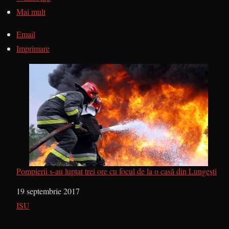
Mai mult
Email
Imprimare
Pompierii s-au luptat trei ore cu focul de la o casă din Lungești
Dată
19 septembrie 2017
În legătură cu
ISU