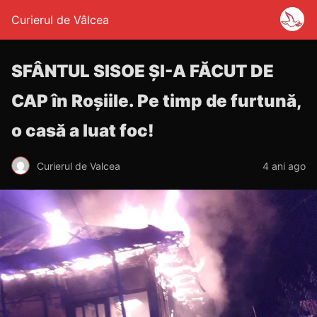
Curierul de Vâlcea
SFÂNTUL SISOE ȘI-A FĂCUT DE
CAP în Roșiile. Pe timp de furtună,
o casă a luat foc!
Curierul de Valcea
4 ani ago