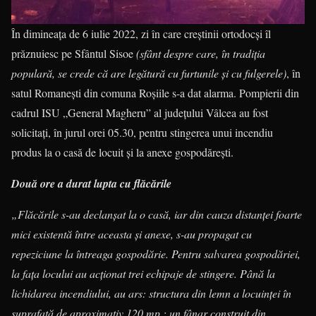
În dimineața de 6 iulie 2022, zi în care creștinii ortodocși îl
prăznuiesc pe Sfântul Sisoe
(sfânt despre care, în tradiția
populară, se crede că are legătură cu furtunile și cu fulgerele)
, în
satul Romanești din comuna Roșiile s-a dat alarma. Pompierii din
cadrul ISU „General Magheru” al județului Vâlcea au fost
solicitați, în jurul orei 05.30, pentru stingerea unui incendiu
produs la o casă de locuit și la anexe gospodărești.
Două ore a durat lupta cu flăcările
„Flăcările s-au declanșat la o casă, iar din cauza distanței foarte
mici existentă între aceasta și anexe, s-au propagat cu
repeziciune la întreaga gospodărie. Pentru salvarea gospodăriei,
la fața locului au acționat trei echipaje de stingere. Până la
lichidarea incendiului, au ars: structura din lemn a locuinței în
suprafață de aproximativ 120 mp.; un fânar construit din