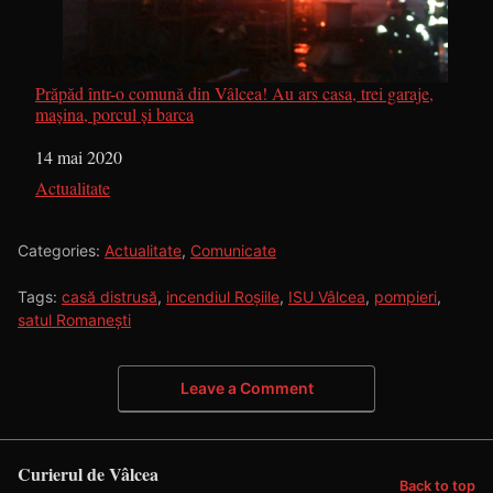
Prăpăd într-o comună din Vâlcea! Au ars casa, trei garaje,
mașina, porcul și barca
Dată
14 mai 2020
În legătură cu
Actualitate
Categories:
Actualitate
,
Comunicate
Tags:
casă distrusă
,
incendiul Roșiile
,
ISU Vâlcea
,
pompieri
,
satul Romanești
Leave a Comment
Curierul de Vâlcea
Back to top