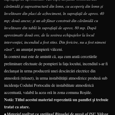
cărămidă și suprastructură din lemn, cu acoperiș din lemn și
învelitoare din placi de azbociment, în suprafață de aprox. 40
mp; două anexe; și un alt fânar construit din cărămidă cu
învelitoare din tablă în suprafață de aprox. 80 mp. După
aproximativ două ore, de la sosirea echipajelor la locul
intervenției, incendiul a fost stins. Din fericire, nu a fost nimeni
rănit”
, au anunțat pompierii vâlceni.
În context mai este de amintit că, așa cum arată cercetările
preliminare efectuate de pompieri la fața locului, incendiul s-ar fi
declanșat în urma producerii unei descărcări electrice din
atmosferă (trăsnet), în urma instabilității atmosferice produsă sub
incidența Codului Portocaliu de instabilitate atmosferică
accentuată, valabil la acea oră în zona comuna Roșiile.
Notă:
Titlul acestui material reprezintă un pamflet și trebuie
tratat ca atare.
• Material realizat cu sprijinul Biroului de presă al ISU Vâlcea