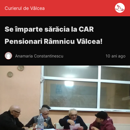
Curierul de Vâlcea
Se împarte sărăcia la CAR
Pensionari Râmnicu Vâlcea!
Anamaria Constantinescu
10 ani ago