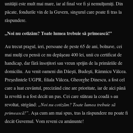
unității este mult mai mare, iar al final vor fi și nemulțumiți. Din
păcate, fondurile vin de la Guvern, singurul care poate fi tras la
răspundere.
„Noi nu cotizăm? Toate lumea trebuie să primească!”
Au trecut pragul, ieri, persoane de peste 65 de ani, bolnave, cei
mai mulți cu pensii ce nu depășeau 400 lei, unii cu certificat de
handicap, dar fără însoțitori sau vreun sprijin de la primăriile de
domiciliu. Au venit oameni din Dăești, Budești, Râmnicu Vâlcea.
Președintele UGPR, filiala Vâlcea, Gheorghe Dinescu, a fost cel
care a luat cuvântul, precizând cine are prioritate, iar de aici până
la revoltă n-a fost decât un pas. Cei care stăteau la coadă s-au
revoltat, strigând:
„Noi nu cotizăm? Toate lumea trebuie să
primească!”
. Așa cum am mai spus, tras la răspundere nu poate fi
decât Guvernul. Vom reveni cu amănunte!