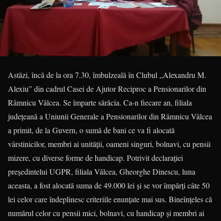
Astăzi, încă de la ora 7.30, îmbulzeală în Clubul „Alexandru M.
Alexiu” din cadrul Casei de Ajutor Reciproc a Pensionarilor din
Râmnicu Vâlcea. Se împarte sărăcia. Ca-n fiecare an, filiala
județeană a Uniunii Generale a Pensionarilor din Râmnicu Vâlcea
a primit, de la Guvern, o sumă de bani ce va fi alocată
vârstinicilor, membri ai unității, oameni singuri, bolnavi, cu pensii
mizere, cu diverse forme de handicap. Potrivit declarației
președintelui UGPR, filiala Vâlcea, Gheorghe Dinescu, luna
aceasta, a fost alocată suma de 49.000 lei și se vor împărți câte 50
lei celor care îndeplinesc criteriile enunțate mai sus. Bineînțeles că
numărul celor cu pensii mici, bolnavi, cu handicap și membri ai