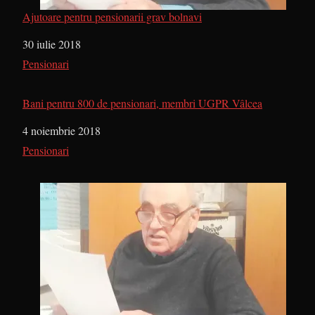
Ajutoare pentru pensionarii grav bolnavi
Dată
30 iulie 2018
În legătură cu
Pensionari
Bani pentru 800 de pensionari, membri UGPR Vâlcea
Dată
4 noiembrie 2018
În legătură cu
Pensionari