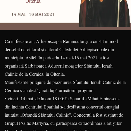
Ca în fiecare an, Arhiepiscopia Râmnicului și-a cinstit în mod
deosebit ocrotitorul și ctitorul Catedralei Arhiepiscopale din
municipiu. Astfel, în perioada 14 mai-16 mai 2021, a fost
organizată Sărbătoarea Aducerii moaștelor Sfântului Ierarh
Calinic de la Cernica, în Oltenia.
Manifestările prilejuite de prăznuirea Sfântului Ierarh Calinic de la
Cernica s-au desfășurat după următorul program:
• vineri, 14 mai, de la ora 18.00: în Scuarul «Mihai Eminescu»
din incinta Centrului Eparhial s-a desfășurat concertul omagial
intitulat „Ofrandă Sfântului Calinic”. Concertul a fost susținut de
Grupul Psaltic Martyria, cu participarea extraordinară a artiștilor