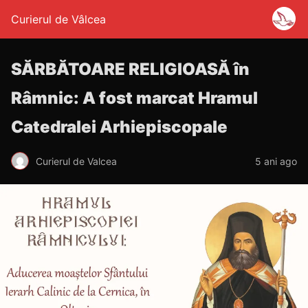
Curierul de Vâlcea
SĂRBĂTOARE RELIGIOASĂ în
Râmnic: A fost marcat Hramul
Catedralei Arhiepiscopale
Curierul de Valcea
5 ani ago