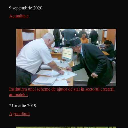
Dată
9 septembrie 2020
În legătură cu
Actualitate
Instituirea unei scheme de ajutor de stat în sectorul creşterii
animalelor
Dată
21 martie 2019
În legătură cu
Agricultura