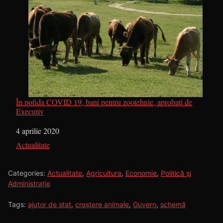
În pofida COVID 19, bani pentru zootehnie, aprobați de
Executiv
Dată
4 aprilie 2020
În legătură cu
Actualitate
Categories:
Actualitate
,
Agricultura
,
Economie
,
Politică și
Administrație
Tags:
ajutor de stat
,
creștere animale
,
Guvern
,
schemă