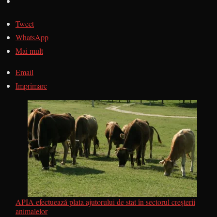
Tweet
WhatsApp
Mai mult
Email
Imprimare
APIA efectuează plata ajutorului de stat în sectorul creșterii
animalelor