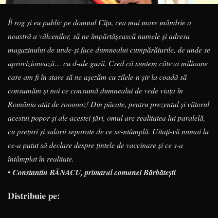
Îl rog și eu public pe domnul Cîțu, cea mai mare mândrie a
noastră a vâlcenilor, să ne împărtășească numele și adresa
magazinului de unde-și face dumnealui cumpărăturile, de unde se
aprovizionează… cu d-ale gurii. Cred că suntem câteva milioane
care am fi în stare să ne așezăm cu zilele-n șir la coadă să
consumăm și noi ce consumă dumnealui de vede viața în
România atât de roooooz! Din păcate, pentru prezentul și viitorul
acestui popor și ale acestei țări, omul are realitatea lui paralelă,
cu prețuri și salarii separate de ce se-ntâmplă. Uitați-vă numai la
ce-a putut să declare despre țintele de vaccinare și ce s-a
întâmplat în realitate.
•
Constantin BĂNACU, primarul comunei Bărbătești
Distribuie pe: