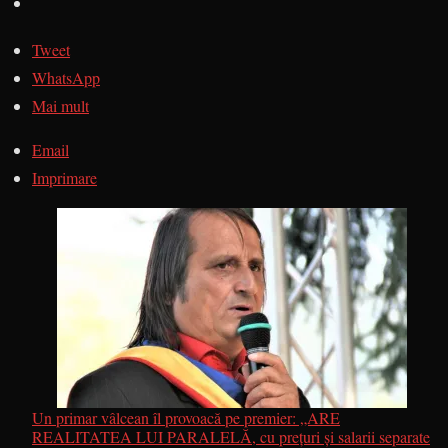
Tweet
WhatsApp
Mai mult
Email
Imprimare
Un primar vâlcean îl provoacă pe premier: „ARE
REALITATEA LUI PARALELĂ, cu prețuri și salarii separate