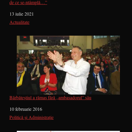
de ce se-ntâmplă…”
Dată
13 iulie 2021
În legătură cu
Actualitate
Bărbăteștiul a rămas fără „ambasadorul” său
Dată
10 februarie 2016
În legătură cu
Politică și Administrație