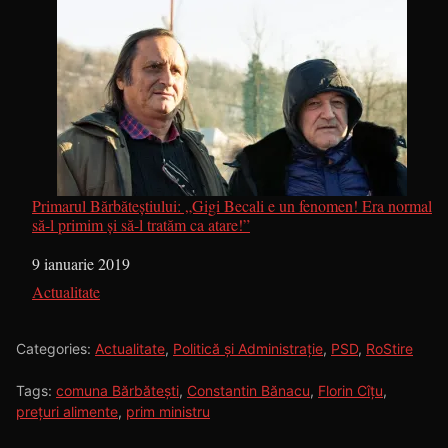
Primarul Bărbăteștiului: „Gigi Becali e un fenomen! Era normal
să-l primim și să-l tratăm ca atare!”
Dată
9 ianuarie 2019
În legătură cu
Actualitate
Categories:
Actualitate
,
Politică și Administrație
,
PSD
,
RoStire
Tags:
comuna Bărbătești
,
Constantin Bănacu
,
Florin Cîțu
,
prețuri alimente
,
prim ministru