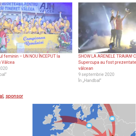
ul feminin – UN NOU ÎNCEPUT la
SHOW LA ARENELE TRAIAN! C
 Vâlcea
Supercupa au fost prezentate 
 2020
vâlcean
bal”
9 septembrie 2020
În „Handbal”
al
,
sponsor