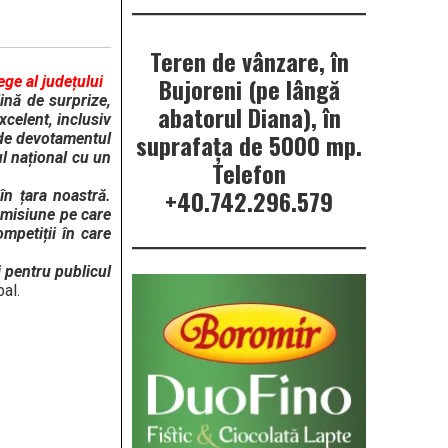
Teren de vânzare, în
Bujoreni (pe lângă
ge al județului
ină de surprize,
abatorul Diana), în
celent, inclusiv
suprafața de 5000 mp.
i de devotamentul
ul național cu un
Telefon
+40.742.296.579
în țara noastră.
 misiune pe care
petiții în care
i pentru publicul
al.