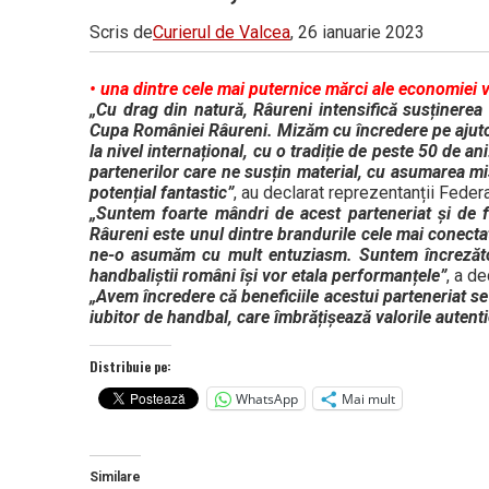
Scris de
Curierul de Valcea
, 26 ianuarie 2023
• una dintre cele mai puternice mărci ale economiei v
„Cu drag din natură, Râureni intensifică susținerea
Cupa României Râureni. Mizăm cu încredere pe ajutor
la nivel internațional, cu o tradiție de peste 50 de a
partenerilor care ne susțin material, cu asumarea misi
potențial fantastic”
, au declarat reprezentanții Fede
„Suntem foarte mândri de acest parteneriat și de fa
Râureni este unul dintre brandurile cele mai conecta
ne-o asumăm cu mult entuziasm. Suntem încrezători
handbaliștii români își vor etala performanțele”
, a d
„Avem încredere că beneficiile acestui parteneriat se v
iubitor de handbal, care îmbrățișează valorile autent
Distribuie pe:
WhatsApp
Mai mult
Similare