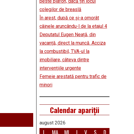
peste plafon, dacă țin locul
colegilor de breaslă
În arest, după ce și-a omorât
câinele aruncându-l de la etajul 4
Deputatul Eugen Neață, din
vacanță, direct la muncă. Acciza
la combustibil, TVA-ul la
imobiliare, câteva dintre
intervențiile urgente
Femeie arestată pentru trafic de
minori
Calendar apariții
august 2026
L
MA
MI
J
V
S
D