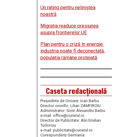
Un rating pentru neliniştea
noastră
Migraţia readuce presiunea
asupra frontierelor UE
Plan pentru o criză în energie:
industria poate fi deconectată,
populaţia rămâne protejată
Caseta redacțională
Președinte de Onoare: Ioan Barbu
Director onorific: Lilian ZAMFIROIU
Administrator: Sorin Alexandru Barbu
e-mail: office@curierul.ro
Director de Publicitate: Alin Emilian
Tudoroiu
e-mail: publicitate@curierul.ro
Corespondenți Germania: