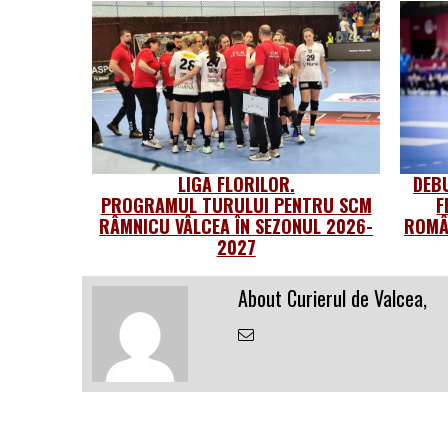
LIGA FLORILOR.
DEB
PROGRAMUL TURULUI PENTRU SCM
F
RÂMNICU VÂLCEA ÎN SEZONUL 2026-
ROMÂ
2027
About Curierul de Valcea,
Email
the
Author