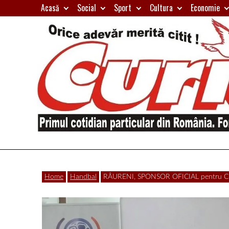
Skip
Acasă
Social
Sport
Cultura
Economie
to
content
Primul
Curierul
cotidian
Home
Handbal
RÂURENI, SPONSOR OFICIAL pentru Cu
particular
de
din
România