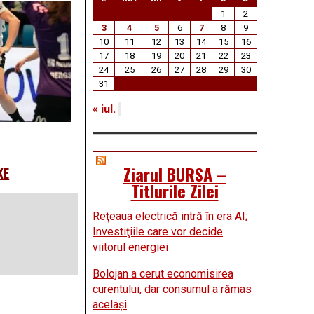
1
2
3
4
5
6
7
8
9
10
11
12
13
14
15
16
17
18
19
20
21
22
23
24
25
26
27
28
29
30
31
« iul.
Ziarul BURSA –
KE
Titlurile Zilei
Reţeaua electrică intră în era AI;
Investiţiile care vor decide
viitorul energiei
Bolojan a cerut economisirea
curentului, dar consumul a rămas
acelaşi