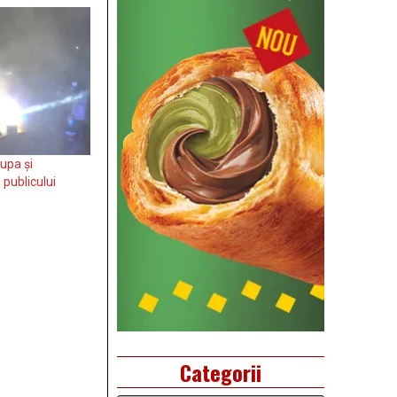
upa și
publicului
Categorii