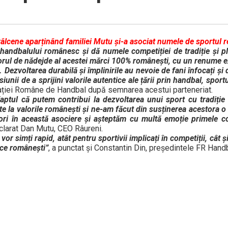
âlcene aparținând familiei Mutu și-a asociat numele de sportul re
 handbalului românesc și dă numele competiției de tradiție și pl
ul de nădejde al acestei mărci 100% românești, cu un renume ex
ni. Dezvoltarea durabilă și împlinirile au nevoie de fani înfocați ș
unii de a sprijini valorile autentice ale țării prin handbal, sport
rației Române de Handbal după semnarea acestui parteneriat.
ptul că putem contribui la dezvoltarea unui sport cu tradiție 
te la valorile românești și ne-am făcut din susținerea acestora o
 în această asociere și așteptăm cu multă emoție primele com
eclarat Dan Mutu, CEO Râureni.
or simți rapid, atât pentru sportivii implicați în competiții, cât ș
ice românești”
, a punctat și Constantin Din, președintele FR Handb