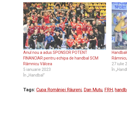
Anul nou a adus SPONSOR POTENT
Handbal
FINANCIAR pentru echipa de handbal SCM
Râmnicu
Râmnicu Vâlcea
27 iulie
5 ianuarie 2023
În „Hand
În „Handbal”
Tags:
Cupa României Râureni
,
Dan Mutu
,
FRH
,
handb