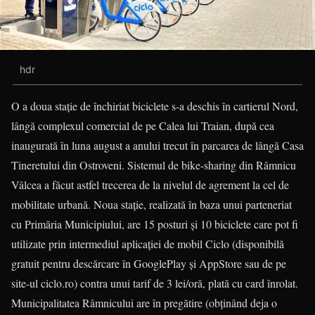
hdr
O a doua staţie de închiriat biciclete s-a deschis în cartierul Nord,
lângă complexul comercial de pe Calea lui Traian, după cea
inaugurată în luna august a anului trecut în parcarea de lângă Casa
Tineretului din Ostroveni. Sistemul de bike-sharing din Râmnicu
Vâlcea a făcut astfel trecerea de la nivelul de agrement la cel de
mobilitate urbană. Noua staţie, realizată în baza unui parteneriat
cu Primăria Municipiului, are 15 posturi şi 10 biciclete care pot fi
utilizate prin intermediul aplicaţiei de mobil Ciclo (disponibilă
gratuit pentru descărcare în GooglePlay şi AppStore sau de pe
site-ul ciclo.ro) contra unui tarif de 3 lei/oră, plată cu card înrolat.
Municipalitatea Râmnicului are în pregătire (obţinând deja o