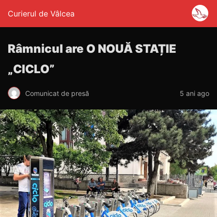
Curierul de Vâlcea
Râmnicul are O NOUĂ STAȚIE
„CICLO”
Comunicat de presă
5 ani ago