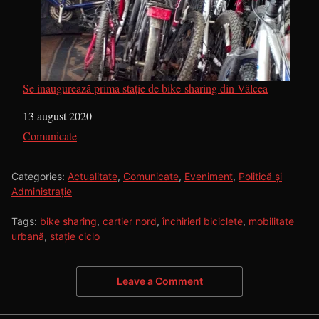
Se inaugurează prima stație de bike-sharing din Vâlcea
Dată
13 august 2020
În legătură cu
Comunicate
Categories:
Actualitate
,
Comunicate
,
Eveniment
,
Politică și
Administrație
Tags:
bike sharing
,
cartier nord
,
închirieri biciclete
,
mobilitate
urbană
,
stație ciclo
Leave a Comment