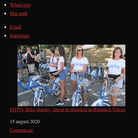
WhatsApp
Mai mult
Email
Imprimare
FOTO: Bike-sharing, lansat în premieră în Râmnicu Vâlcea
Dată
15 august 2020
În legătură cu
Comunicate