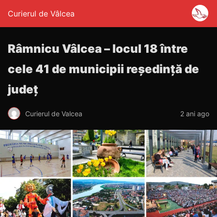
Curierul de Vâlcea
Râmnicu Vâlcea – locul 18 între
cele 41 de municipii reședință de
județ
Curierul de Valcea
2 ani ago