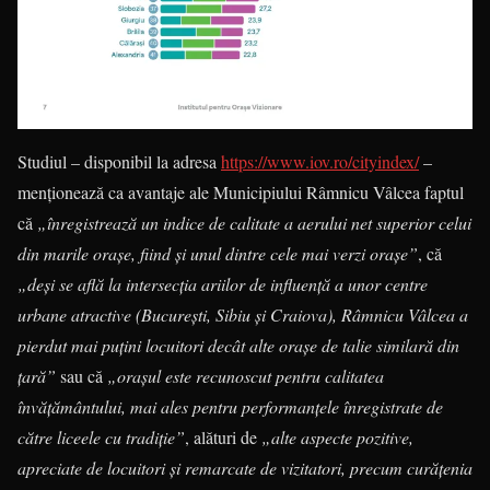
Studiul – disponibil la adresa
https://www.iov.ro/cityindex/
–
menționează ca avantaje ale Municipiului Râmnicu Vâlcea faptul
că
„înregistrează un indice de calitate a aerului net superior celui
din marile orașe, fiind și unul dintre cele mai verzi orașe”
, că
„deși se află la intersecția ariilor de influență a unor centre
urbane atractive (București, Sibiu și Craiova), Râmnicu Vâlcea a
pierdut mai puțini locuitori decât alte orașe de talie similară din
țară”
sau că
„orașul este recunoscut pentru calitatea
învățământului, mai ales pentru performanțele înregistrate de
către liceele cu tradiție”
, alături de
„alte aspecte pozitive,
apreciate de locuitori și remarcate de vizitatori, precum curățenia