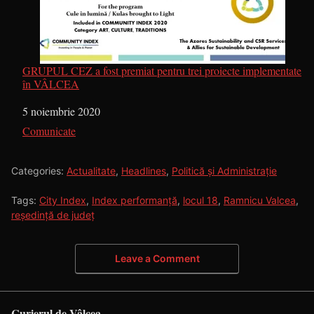
GRUPUL CEZ a fost premiat pentru trei proiecte implementate
în VÂLCEA
Dată
5 noiembrie 2020
În legătură cu
Comunicate
Categories:
Actualitate
,
Headlines
,
Politică și Administrație
Tags:
City Index
,
Index performanță
,
locul 18
,
Ramnicu Valcea
,
reședință de județ
Leave a Comment
Curierul de Vâlcea