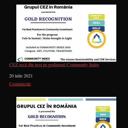
CEZ urcă din nou pe podiumul Community Index
Dată
20 iulie 2021
În legătură cu
Comunicate