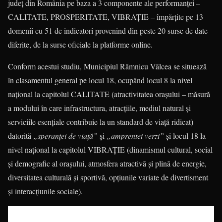
județ din România pe baza a 3 componente ale performanței –
CALITATE, PROSPERITATE, VIBRAȚIE – împărțite pe 13
domenii cu 51 de indicatori provenind din peste 20 surse de date
diferite, de la surse oficiale la platforme online.
Conform acestui studiu, Municipiul Râmnicu Vâlcea se situează
în clasamentul general pe locul 18, ocupând locul 8 la nivel
național la capitolul CALITATE (atractivitatea orașului – măsură
a modului în care infrastructura, atracțiile, mediul natural și
serviciile esențiale contribuie la un standard de viață ridicat)
datorită
„speranței de viață”
și
„amprentei verzi”
și locul 18 la
nivel național la capitolul VIBRAȚIE (dinamismul cultural, social
și demografic al orașului, atmosfera atractivă și plină de energie,
diversitatea culturală și sportivă, opțiunile variate de divertisment
și interacțiunile sociale).