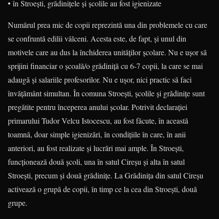
• în Stroești, grădinițele și școlile au fost igienizate
Numărul prea mic de copii reprezintă una din problemele cu care
se confruntă edilii vâlceni. Acesta este, de fapt, și unul din
motivele care au dus la închiderea unităților școlare. Nu e ușor să
sprijini financiar o școală/o grădiniță cu 6-7 copii, la care se mai
adaugă și salariile profesorilor. Nu e ușor, nici practic să faci
învățământ simultan. În comuna Stroești, școlile și grădinițe sunt
pregătite pentru începerea anului școlar. Potrivit declarației
primarului Tudor Velcu Istocescu, au fost făcute, în această
toamnă, doar simple igienizări, în condițiile în care, în anii
anteriori, au fost realizate și lucrări mai ample. În Stroești,
funcționează două școli, una în satul Cireșu și alta în satul
Stroești, precum și două grădinițe. La Grădinița din satul Cireșu
activează o grupă de copii, în timp ce la cea din Stroești, două
grupe.