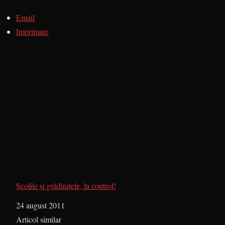
Email
Imprimare
Școlile și grădinițele, la control!
Dată
24 august 2011
În legătură cu
Articol similar