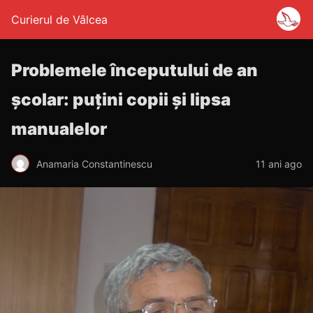
Curierul de Vâlcea
Problemele începutului de an
școlar: puțini copii și lipsa
manualelor
Anamaria Constantinescu
11 ani ago