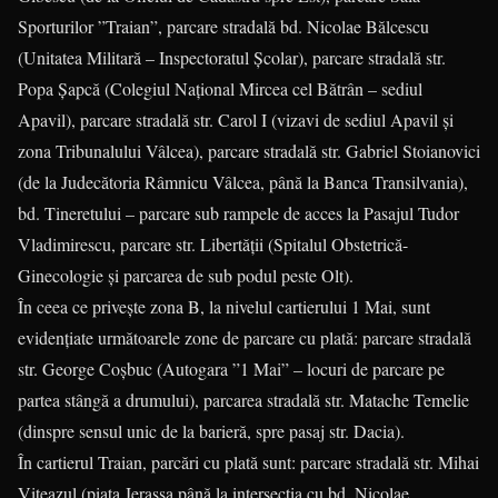
Sporturilor ”Traian”, parcare stradală bd. Nicolae Bălcescu
(Unitatea Militară – Inspectoratul Şcolar), parcare stradală str.
Popa Şapcă (Colegiul Naţional Mircea cel Bătrân – sediul
Apavil), parcare stradală str. Carol I (vizavi de sediul Apavil şi
zona Tribunalului Vâlcea), parcare stradală str. Gabriel Stoianovici
(de la Judecătoria Râmnicu Vâlcea, până la Banca Transilvania),
bd. Tineretului – parcare sub rampele de acces la Pasajul Tudor
Vladimirescu, parcare str. Libertăţii (Spitalul Obstetrică-
Ginecologie şi parcarea de sub podul peste Olt).
În ceea ce priveşte zona B, la nivelul cartierului 1 Mai, sunt
evidenţiate următoarele zone de parcare cu plată: parcare stradală
str. George Coşbuc (Autogara ”1 Mai” – locuri de parcare pe
partea stângă a drumului), parcarea stradală str. Matache Temelie
(dinspre sensul unic de la barieră, spre pasaj str. Dacia).
În cartierul Traian, parcări cu plată sunt: parcare stradală str. Mihai
Viteazul (piaţa Jerassa până la intersecţia cu bd. Nicolae