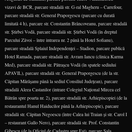
vizavi de BCR, parcare stradală str. G-ral Magheru – Carrefour,
parcare stradală str. General Praporgescu (parcare cu durată
limitată 4 h), parcare str. Constantin Brâncoveanu, parcare stradală
str. Ştirbei Vodă, parcare stradală str. Ştirbei Vodă (în dreptul
Parcului Zăvoi – între intrarea nr. 2 până la Hotel Sofianu),
parcare stradală Splaiul Independenţei – Stadion, parcare publică
Hotel Ramada, parcare stradală str. Avram Iancu (clinica Karma
Med), parcare stradală str. Pătraşcu Vodă (în spatele sediului
APAVIL), parcare stradală str. General Praporgescu (de la str.
Căpitan Mărăşanu până la sediul Consiliul Judeţean), parcare
stradală Aleea Castanilor (intrare Colegiul Naţional Mircea cel
Bătrân spre poarta nr. 2), parcare stradală str. Arhiepiscopiei (de la
restaurantul Hanul Haiducilor până la Arhiepiscopie), parcare
stradală str. Căpitan Negoescu (între Calea lui Traian şi str. Carol I
– restaurant Gallo Nero), parcare stradală str. Prof. Constantin
Gibescu (de la Oficiul de Cadastru spre Est), parcare Sala