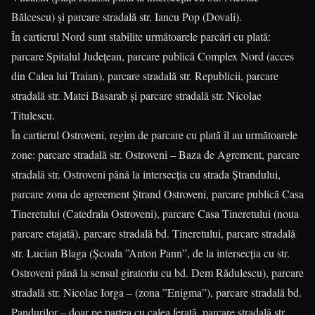
Bălcescu) şi parcare stradală str. Iancu Pop (Dovali).
În cartierul Nord sunt stabilite următoarele parcări cu plată:
parcare Spitalul Judeţean, parcare publică Complex Nord (acces
din Calea lui Traian), parcare stradală str. Republicii, parcare
stradală str. Matei Basarab şi parcare stradală str. Nicolae
Titulescu.
În cartierul Ostroveni, regim de parcare cu plată îl au următoarele
zone: parcare stradală str. Ostroveni – Baza de Agrement, parcare
stradală str. Ostroveni până la intersecţia cu strada Ştrandului,
parcare zona de agreement Ştrand Ostroveni, parcare publică Casa
Tineretului (Catedrala Ostroveni), parcare Casa Tineretului (noua
parcare etajată), parcare stradală bd. Tineretului, parcare stradală
str. Lucian Blaga (Şcoala ”Anton Pann”, de la intersecţia cu str.
Ostroveni până la sensul giratoriu cu bd. Dem Rădulescu), parcare
stradală str. Nicolae Iorga – (zona ”Enigma”), parcare stradală bd.
Pandurilor – doar pe partea cu calea ferată, parcare stradală str.