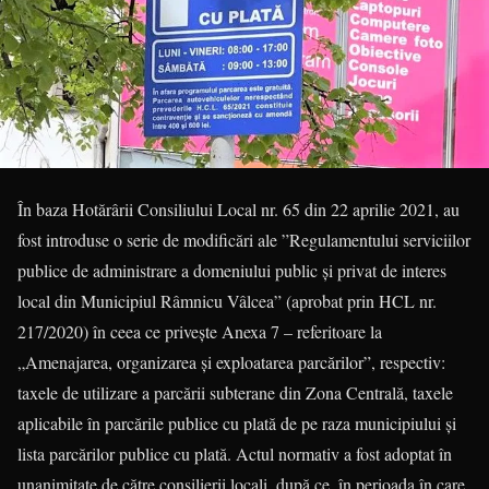
În baza Hotărârii Consiliului Local nr. 65 din 22 aprilie 2021, au
fost introduse o serie de modificări ale ”Regulamentului serviciilor
publice de administrare a domeniului public şi privat de interes
local din Municipiul Râmnicu Vâlcea” (aprobat prin HCL nr.
217/2020) în ceea ce priveşte Anexa 7 – referitoare la
„Amenajarea, organizarea şi exploatarea parcărilor”, respectiv:
taxele de utilizare a parcării subterane din Zona Centrală, taxele
aplicabile în parcările publice cu plată de pe raza municipiului şi
lista parcărilor publice cu plată. Actul normativ a fost adoptat în
unanimitate de către consilierii locali, după ce, în perioada în care