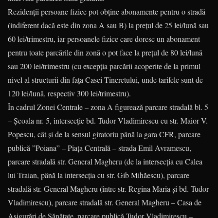
Rezidenţii persoane fizice pot obţine abonamente pentru o stradă
(indiferent dacă este din zona A sau B) la preţul de 25 lei/lună sau
60 lei/trimestru, iar persoanele fizice care doresc un abonament
pentru toate parcările din zonă o pot face la preţul de 80 lei/lună
sau 200 lei/trimestru (cu excepţia parcării acoperite de la primul
nivel al structurii din faţa Casei Tineretului, unde tarifele sunt de
120 lei/lună, respectiv 300 lei/trimestru).
În cadrul Zonei Centrale – zona A figurează parcare stradală bl. 5
– Şcoala nr. 5, intersecţie bd. Tudor Vladimirescu cu str. Maior V.
Popescu, cât şi de la sensul giratoriu până la gara CFR, parcare
publică ”Poiana” – Piaţa Centrală – strada Emil Avramescu,
parcare stradală str. General Magheru (de la intersecţia cu Calea
lui Traian, până la intersecţia cu str. Gib Mihăescu), parcare
stradală str. General Magheru (între str. Regina Maria şi bd. Tudor
Vladimirescu), parcare stradală str. General Magheru – Casa de
Asigurări de Sănătate, parcare publică Tudor Vladimirescu –