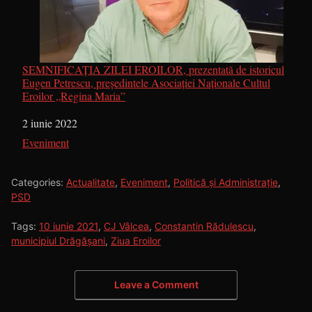
SEMNIFICAȚIA ZILEI EROILOR, prezentată de istoricul
Eugen Petrescu, președintele Asociației Naționale Cultul
Eroilor „Regina Maria”
Dată
2 iunie 2022
În legătură cu
Eveniment
Categories:
Actualitate
,
Eveniment
,
Politică și Administrație
,
PSD
Tags:
10 iunie 2021
,
CJ Vâlcea
,
Constantin Rădulescu
,
municipiul Drăgășani
,
Ziua Eroilor
Leave a Comment