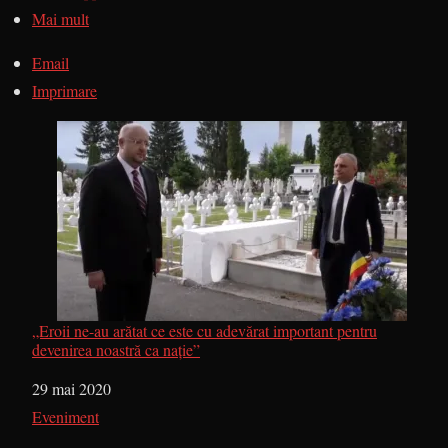
Mai mult
Email
Imprimare
„Eroii ne-au arătat ce este cu adevărat important pentru
devenirea noastră ca nație”
Dată
29 mai 2020
În legătură cu
Eveniment