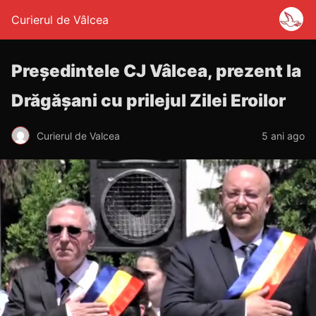
Curierul de Vâlcea
Președintele CJ Vâlcea, prezent la
Drăgășani cu prilejul Zilei Eroilor
Curierul de Valcea
5 ani ago