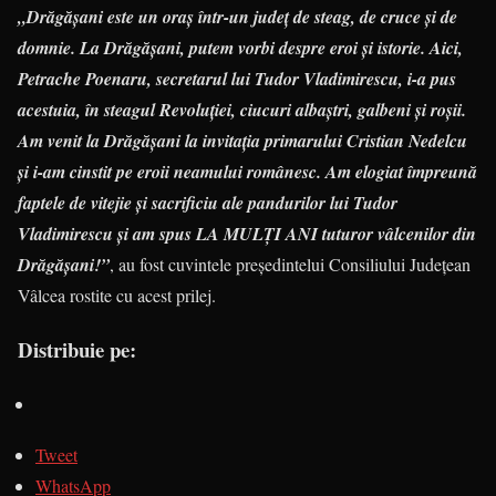
„Drăgășani este un oraș într-un județ de steag, de cruce și de
domnie. La Drăgășani, putem vorbi despre eroi și istorie. Aici,
Petrache Poenaru, secretarul lui Tudor Vladimirescu, i-a pus
acestuia, în steagul Revoluției, ciucuri albaștri, galbeni și roșii.
Am venit la Drăgășani la invitația primarului Cristian Nedelcu
și i-am cinstit pe eroii neamului românesc. Am elogiat împreună
faptele de vitejie și sacrificiu ale pandurilor lui Tudor
Vladimirescu și am spus LA MULȚI ANI tuturor vâlcenilor din
Drăgășani!”
, au fost cuvintele președintelui Consiliului Județean
Vâlcea rostite cu acest prilej.
Distribuie pe:
Tweet
WhatsApp