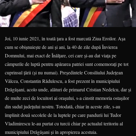
Joi, 10 iunie 2021, în toată țara a fost marcată Ziua Eroilor. Așa
cum se obișnuiește de ani și ani, la 40 de zile după Învierea
Domnului, mai exact de Înălțare, cei care și-au dat viața pe
câmpurile de luptă pentru apărarea patriei sunt comemorați pe tot
cuprinsul țării (și nu numai). Președintele Consiliului Județean
Vâlcea, Constantin Rădulescu, a fost prezent în municipiului
Drăgășani, acolo unde, alături de primarul Cristian Nedelcu, dar și
de multe zeci de locuitori ai orașului, s-a cinstit memoria ostașilor
din sudul județului nostru. Totodată, chiar în aceste zile, s-au
împlinit două secolele de la luptele pe care pandurii lui Tudor
Vladimirescu le-au purtat cu turcii chiar pe actualul teritoriu al
municipiului Drăgășani și în apropierea acestuia.