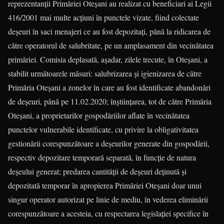
reprezentanții Primăriei Oteșani au realizat cu beneficiari ai Legii
416/2001 mai multe acțiuni în punctele vizate, fiind colectate
deșeuri în saci menajeri ce au fost depozitați, până la ridicarea de
către operatorul de salubritate, pe un amplasament din vecinătatea
primăriei. Comisia deplasată, așadar, zilele trecute, în Oteșani, a
stabilit următoarele măsuri: salubrizarea și igienizarea de către
Primăria Oteșani a zonelor în care au fost identificate abandonări
de deșeuri, până pe 11.02.2020; înștiințarea, tot de către Primăria
Oteșani, a proprietarilor gospodăriilor aflate în vecinătatea
punctelor vulnerabile identificate, cu privire la obligativitatea
gestionării corespunzătoare a deșeurilor generate din gospodării,
respectiv depozitare temporară separată, în funcție de natura
deșeului generat; predarea cantității de deșeuri deținută și
depozitată temporar în apropierea Primăriei Oteșani doar unui
singur operator autorizat pe linie de mediu, în vederea eliminării
corespunzătoare a acesteia, cu respectarea legislației specifice în