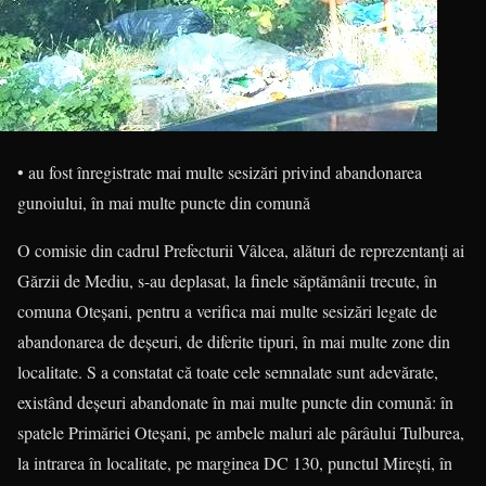
• au fost înregistrate mai multe sesizări privind abandonarea
gunoiului, în mai multe puncte din comună
O comisie din cadrul Prefecturii Vâlcea, alături de reprezentanți ai
Gărzii de Mediu, s-au deplasat, la finele săptămânii trecute, în
comuna Oteșani, pentru a verifica mai multe sesizări legate de
abandonarea de deșeuri, de diferite tipuri, în mai multe zone din
localitate. S a constatat că toate cele semnalate sunt adevărate,
existând deșeuri abandonate în mai multe puncte din comună: în
spatele Primăriei Oteșani, pe ambele maluri ale pârâului Tulburea,
la intrarea în localitate, pe marginea DC 130, punctul Mirești, în