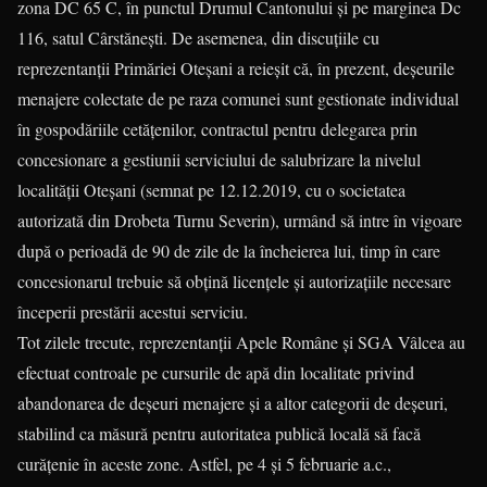
zona DC 65 C, în punctul Drumul Cantonului și pe marginea Dc
116, satul Cârstănești. De asemenea, din discuțiile cu
reprezentanții Primăriei Oteșani a reieșit că, în prezent, deșeurile
menajere colectate de pe raza comunei sunt gestionate individual
în gospodăriile cetățenilor, contractul pentru delegarea prin
concesionare a gestiunii serviciului de salubrizare la nivelul
localității Oteșani (semnat pe 12.12.2019, cu o societatea
autorizată din Drobeta Turnu Severin), urmând să intre în vigoare
după o perioadă de 90 de zile de la încheierea lui, timp în care
concesionarul trebuie să obțină licențele și autorizațiile necesare
începerii prestării acestui serviciu.
Tot zilele trecute, reprezentanții Apele Române și SGA Vâlcea au
efectuat controale pe cursurile de apă din localitate privind
abandonarea de deșeuri menajere și a altor categorii de deșeuri,
stabilind ca măsură pentru autoritatea publică locală să facă
curățenie în aceste zone. Astfel, pe 4 și 5 februarie a.c.,