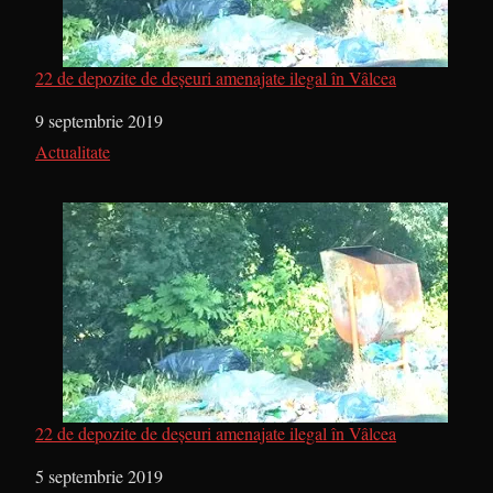
22 de depozite de deșeuri amenajate ilegal în Vâlcea
Dată
9 septembrie 2019
În legătură cu
Actualitate
22 de depozite de deșeuri amenajate ilegal în Vâlcea
Dată
5 septembrie 2019