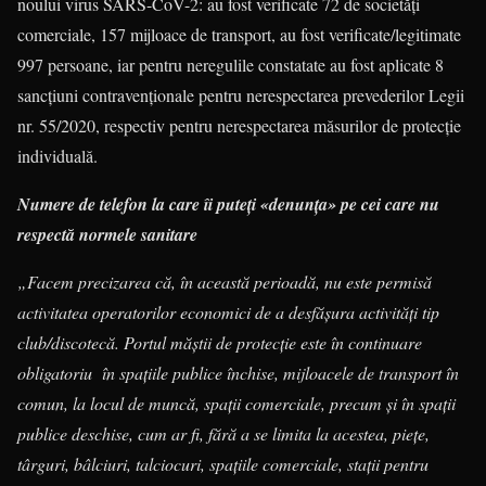
noului virus SARS-CoV-2: au fost verificate 72 de societăți
comerciale, 157 mijloace de transport, au fost verificate/legitimate
997 persoane, iar pentru neregulile constatate au fost aplicate 8
sancțiuni contravenționale pentru nerespectarea prevederilor Legii
nr. 55/2020, respectiv pentru nerespectarea măsurilor de protecție
individuală.
Numere de telefon la care îi puteți «denunța» pe cei care nu
respectă normele sanitare
„Facem precizarea că, în această perioadă, nu este permisă
activitatea operatorilor economici de a desfășura activități tip
club/discotecă. Portul măştii de protecţie este în continuare
obligatoriu în spațiile publice închise, mijloacele de transport în
comun, la locul de muncă, spații comerciale, precum și în spații
publice deschise, cum ar fi, fără a se limita la acestea, piețe,
târguri, bâlciuri, talciocuri, spațiile comerciale, stații pentru