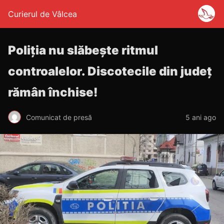
Curierul de Vâlcea
Poliția nu slăbește ritmul
controalelor. Discotecile din județ
rămân închise!
Comunicat de presă
5 ani ago