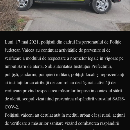
Luni, 17 mai 2021, polițiștii din cadrul Inspectoratului de Poliție
Județean Vâlcea au continuat activitățile de prevenire și de
verificare a modului de respectare a normelor legale în vigoare pe
timpul stării de alertă. Sub autoritatea Instituției Prefectului,
polițiști, jandarmi, pompieri militari, polițiști locali și reprezentanți
ai instituțiilor cu atribuții de control au desfășurat activități de
verificare privind respectarea măsurilor impuse în contextul stării
de alertă, scopul vizat fiind prevenirea răspândirii virusului SARS-
COV-2.
Polițiștii vâlceni au derulat atât în mediul urban cât și rural, acțiuni
de verificare a măsurilor sanitare vizând combaterea răspândirii