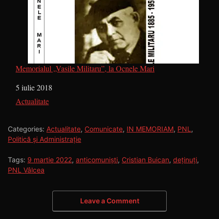
Memorialul „Vasile Militaru”, la Ocnele Mari
Dată
5 iulie 2018
În legătură cu
Actualitate
Categories:
Actualitate
,
Comunicate
,
IN MEMORIAM
,
PNL
,
Politică și Administrație
Tags:
9 martie 2022
,
anticomuniști
,
Cristian Buican
,
deținuți
,
PNL Vâlcea
Leave a Comment