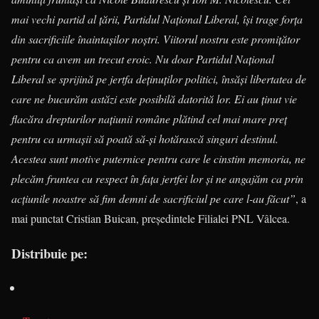
mai vechi partid al țării, Partidul Național Liberal, își trage forța
din sacrificiile înaintașilor noștri. Viitorul nostru este promițător
pentru ca avem un trecut eroic. Nu doar Partidul Național
Liberal se sprijină pe jertfa deținuților politici, însăși libertatea de
care ne bucurăm astăzi este posibilă datorită lor. Ei au ținut vie
flacăra drepturilor națiunii române plătind cel mai mare preț
pentru ca urmașii să poată să-și hotărască singuri destinul.
Acestea sunt motive puternice pentru care le cinstim memoria, ne
plecăm fruntea cu respect în fața jertfei lor și ne angajăm ca prin
acțiunile noastre să fim demni de sacrificiul pe care l-au făcut”
, a
mai punctat Cristian Buican, președintele Filialei PNL Vâlcea.
Distribuie pe: