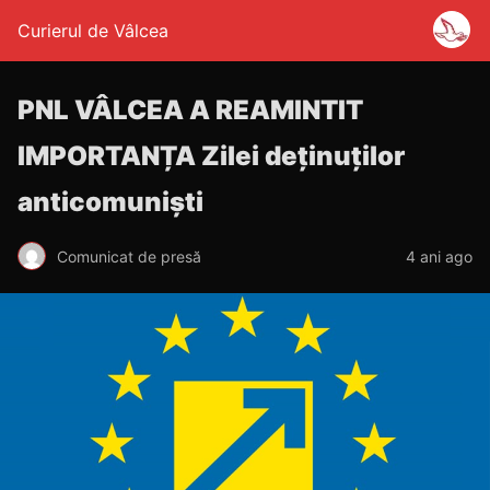
Curierul de Vâlcea
PNL VÂLCEA A REAMINTIT
IMPORTANȚA Zilei deținuților
anticomuniști
Comunicat de presă
4 ani ago