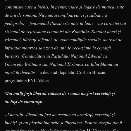
comuniste care a închis, în penitenciare și lagăre de muncă, sute
de mii de români. Nu numai amploarea, ci și sălbăticia
pedepselor – fenomenul Pitești este unic în lume – au caracterizat
sistemul de represiune comunist din România. Români tineri și
vârstnici, bărbați și femei, de toate condițiile sociale, au avut de
înfruntat moartea sau zeci de ani de recluziune în condiții
barbare. Conducători ai Partidului Național Liberal ca
Gheorghe Brătianu sau Național Țărănesc ca Iuliu Maniu au
murit în detenție”
, a declarat deputatul Cristian Buican,
președintele PNL Vâlcea.
Mai mulți foști liberali vâlceni de seamă au fost cercetați și
închiși de comuniști
„Liberalii vâlceni au fost de asemenea urmăriți, cercetați și
închiși, și-au pierdut bunurile și libertatea. Printre aceștia pot fi
amintiți fruntași ca Nicole Budurescu și Ion M. Nicolescu. Cel