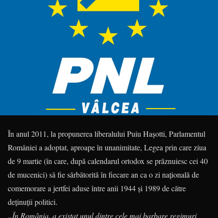
În anul 2011, la propunerea liberalului Puiu Hașotti, Parlamentul
României a adoptat, aproape în unanimitate, Legea prin care ziua
de 9 martie (în care, după calendarul ortodox se prăznuiesc cei 40
de mucenici) să fie sărbătorită în fiecare an ca o zi națională de
comemorare a jertfei aduse între anii 1944 și 1989 de către
deținuții politici.
„În România, a existat unul dintre cele mai barbare regimuri