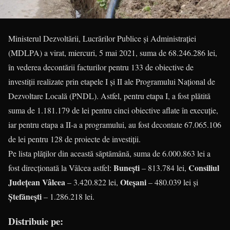
Ministerul Dezvoltării, Lucrărilor Publice și Administrației
(MDLPA) a virat, miercuri, 5 mai 2021, suma de 68.246.286 lei,
în vederea decontării facturilor pentru 133 de obiective de
investiții realizate prin etapele I și II ale Programului Național de
Dezvoltare Locală (PNDL). Astfel, pentru etapa I, a fost plătită
suma de 1.181.179 de lei pentru cinci obiective aflate în execuție,
iar pentru etapa a II-a a programului, au fost decontate 67.065.106
de lei pentru 128 de proiecte de investiții.
Pe lista plăților din această săptămână, suma de 6.000.863 lei a
Buneşti
Consiliul
fost direcționată la Vâlcea astfel:
– 813.784 lei,
Județean Vâlcea
Oteşani
– 3.420.822 lei,
– 480.039 lei și
Ştefăneşti
– 1.286.218 lei.
Distribuie pe: