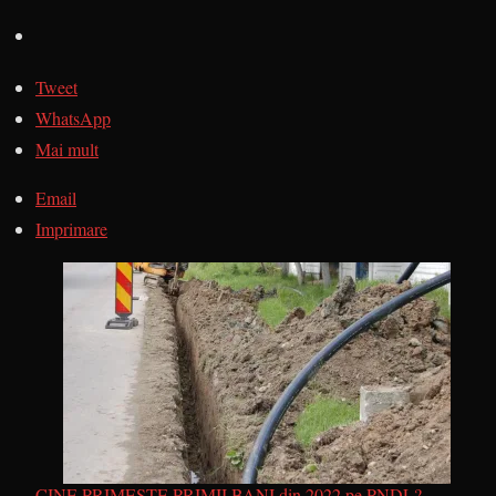
Tweet
WhatsApp
Mai mult
Email
Imprimare
CINE PRIMEȘTE PRIMII BANI din 2022 pe PNDL?