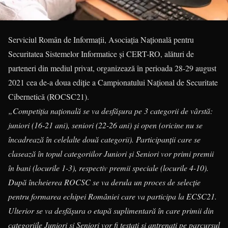
Serviciul Român de Informaţii, Asociaţia Naţională pentru
Securitatea Sistemelor Informatice şi CERT-RO, alături de
parteneri din mediul privat, organizează în perioada 28-29 august
2021 cea de-a doua ediţie a Campionatului Naţional de Securitate
Cibernetică (ROCSC21).
„Competiţia naţională se va desfăşura pe 3 categorii de vârstă:
juniori (16-21 ani), seniori (22-26 ani) şi open (oricine nu se
încadrează în celelalte două categorii). Participanţii care se
clasează în topul categoriilor Juniori şi Seniori vor primi premii
în bani (locurile 1-3), respectiv premii speciale (locurile 4-10).
După încheierea ROCSC se va derula un proces de selecţie
pentru formarea echipei României care va participa la ECSC21.
Ulterior se va desfăşura o etapă suplimentară în care primii din
categoriile Juniori şi Seniori vor fi testaţi şi antrenaţi pe parcursul