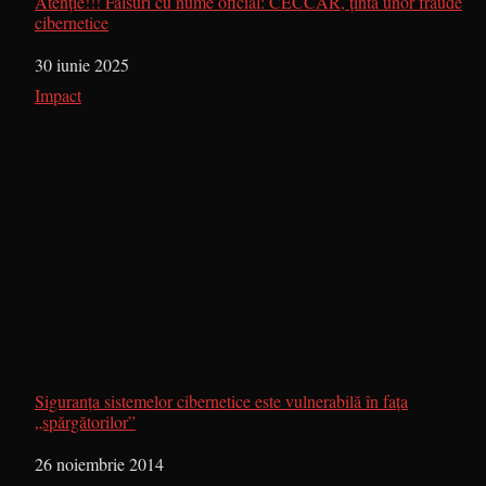
Atenție!!! Falsuri cu nume oficial: CECCAR, ținta unor fraude
cibernetice
Dată
30 iunie 2025
În legătură cu
Impact
Siguranța sistemelor cibernetice este vulnerabilă în fața
„spărgătorilor”
Dată
26 noiembrie 2014