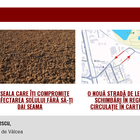
ȘEALA CARE ÎȚI COMPROMITE
O NOUĂ STRADĂ DE L
NFECTAREA SOLULUI FĂRĂ SĂ-ȚI
SCHIMBĂRI ÎN REGU
DAI SEAMA
CIRCULAȚIE ÎN CART
escu,
l de Vâlcea