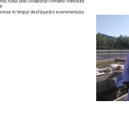
zintă rodul unei colaborări româno-franceze.
t!
rinse în timpul desfășurării evenimentului.