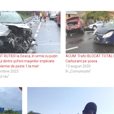
 RUTIER la Seaca, în urmă cu puțin
ACUM: Trafic BLOCAT TOTAL l
l dintre șoferii mașinilor implicate
Carburant pe șosea
olemie de peste 1 la mie!
13 august 2020
embrie 2023
În „Comunicate”
ul rau”