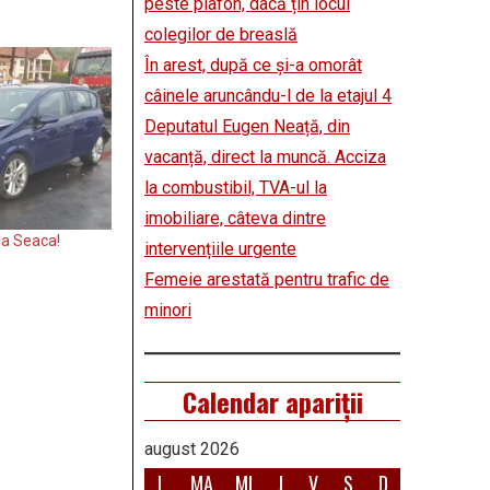
peste plafon, dacă țin locul
colegilor de breaslă
În arest, după ce și-a omorât
câinele aruncându-l de la etajul 4
Deputatul Eugen Neață, din
vacanță, direct la muncă. Acciza
la combustibil, TVA-ul la
imobiliare, câteva dintre
a Seaca!
intervențiile urgente
Femeie arestată pentru trafic de
minori
Calendar apariții
august 2026
L
MA
MI
J
V
S
D