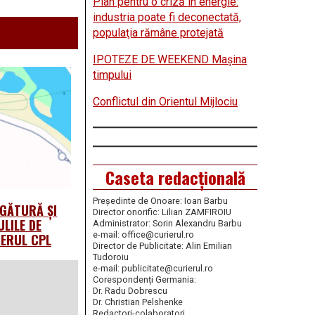
Plan pentru o criză în energie:
industria poate fi deconectată,
populaţia rămâne protejată
IPOTEZE DE WEEKEND Maşina
timpului
Conflictul din Orientul Mijlociu
Caseta redacțională
Președinte de Onoare: Ioan Barbu
EGĂTURĂ ȘI
Director onorific: Lilian ZAMFIROIU
LILE DE
Administrator: Sorin Alexandru Barbu
e-mail: office@curierul.ro
IERUL CPL
Director de Publicitate: Alin Emilian
Tudoroiu
e-mail: publicitate@curierul.ro
Corespondenți Germania:
Dr. Radu Dobrescu
Dr. Christian Pelshenke
Redactori-colaboratori