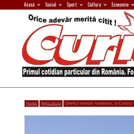
Skip
Acasă
Social
Sport
Cultura
Economie
to
content
Primul
Curierul
cotidian
Home
Agricultura
Oieritul montan românesc, la Centrul
particular
de
din
România