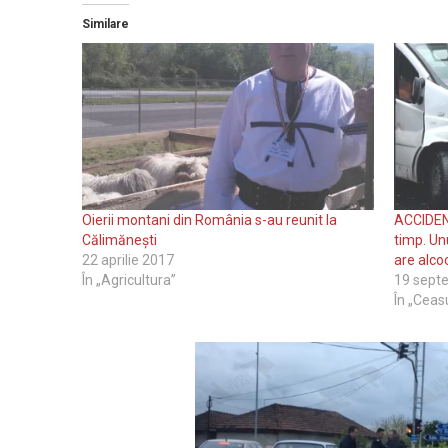
Similare
Oierii montani din România s-au reunit la
ACCIDENT
Călimănești
timp. Unu
22 aprilie 2017
are alco
În „Agricultura”
19 sept
În „Ceas