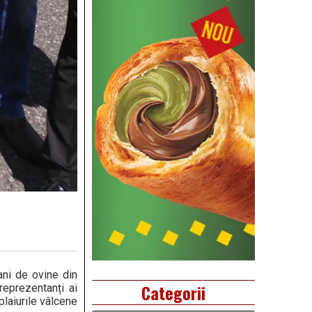
ani de ovine din
Categorii
reprezentanți ai
plaiurile vâlcene