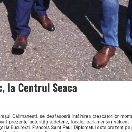
, la Centrul Seaca
rașul Călimănești, se desfășoară întâlnirea crescătorilor mont
t prezente autorități județene, locale, parlamentari vâlceni, 
ței la București, Francois Saint Paul. Diplomatul este prezent pe 