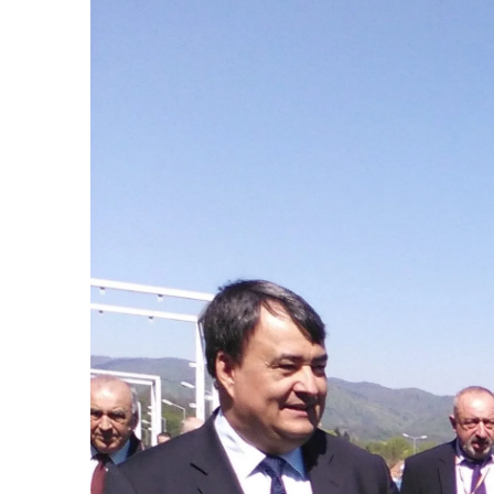
Vâlcea