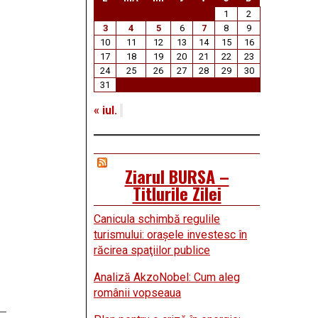
1
2
3
4
5
6
7
8
9
10
11
12
13
14
15
16
17
18
19
20
21
22
23
24
25
26
27
28
29
30
31
« iul.
Ziarul BURSA –
Titlurile Zilei
Canicula schimbă regulile
turismului: oraşele investesc în
răcirea spaţiilor publice
Analiză AkzoNobel: Cum aleg
românii vopseaua