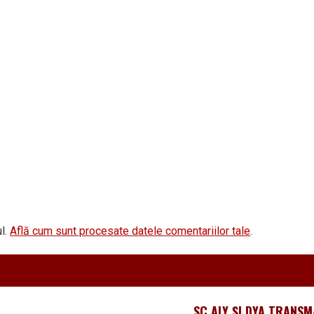
l.
Află cum sunt procesate datele comentariilor tale
.
SC ALY ȘI DYA TRANSM