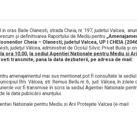
l in oras Baile Olanesti, strada Cheia, nr. 197, judetul Valcea,
anun
, precum și definitivarea Raportului de Mediu pentru
„Amenajament
osnenilor Cheia – Olanesti, judetul Valcea, UP I CHEIA (2046
sti, judeţul Vâlcea, administrat de Ocolul Silvic Privat Buila și o
la ora 10,00,
la sediul Agentiei Nationale pentru Mediu si Ar
, veti transmite, pana la data dezbaterii, pe adresa de mail:
ntru amenajamentul mai sus mentionat pot fi consultate la sediul
icipiul Rm. Vâlcea, str. Remus Bellu nr. 6, jud. Vâlcea, în zilele d
unerile vor fi transmise în scris la sediul Agentiei Nationale pentr
e la data publicării anunțului.
entiei Nationale pentru Mediu si Arii Protejate Valcea (e-mail: