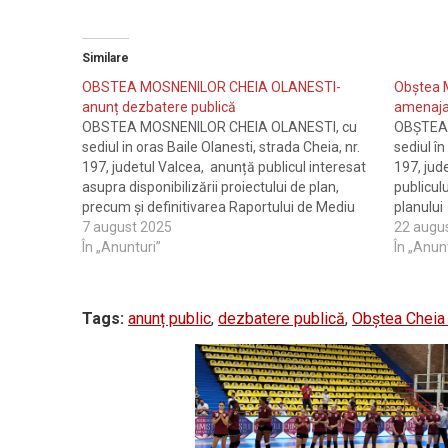
Similare
OBSTEA MOSNENILOR CHEIA OLANESTI-
Obștea M
anunț dezbatere publică
amenajam
OBSTEA MOSNENILOR CHEIA OLANESTI, cu
OBȘTEA 
sediul in oras Baile Olanesti, strada Cheia, nr.
sediul în
197, judetul Valcea, anunță publicul interesat
197, jud
asupra disponibilizării proiectului de plan,
publicul
precum și definitivarea Raportului de Mediu
planului
pentru „Amenajamentul fondului forestier
7 august 2025
propriet
22 augu
proprietate privata apartinand Obstii
În „Anunturi”
Moșnenil
În „Anun
Mosnenilor Cheia – Olanesti, judetul Valcea,
UP II IE
UP I CHEIA (2046,00 ha)”, ce…
desfășu
Tags:
anunț public
,
dezbatere publică
,
Obștea Cheia 