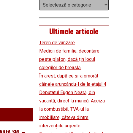
Categorii
Ultimele articole
Teren de vânzare
Medicii de familie, decontare
peste plafon, dacă țin locul
colegilor de breaslă
În arest, după ce și-a omorât
câinele aruncându-l de la etajul 4
Deputatul Eugen Neață, din
vacanță, direct la muncă. Acciza
la combustibil, TVA-ul la
imobiliare, câteva dintre
intervențiile urgente
ARFA SRL –