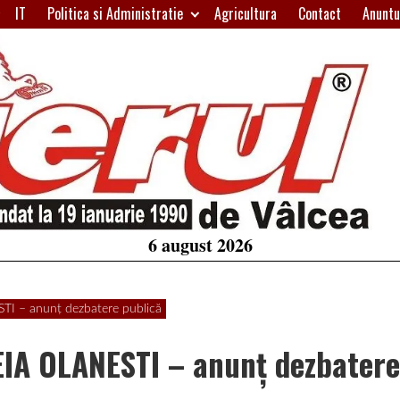
IT
Politica si Administratie
Agricultura
Contact
Anuntu
H
W
A
6 august 2026
– anunț dezbatere publică
A OLANESTI – anunț dezbatere