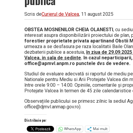
publică
Vâlcea
Scris de
Curierul de Valcea
, 11 august 2025
OBSTEA MOSNENILOR CHEIA OLANESTI
, cu sediu
interesat asupra disponibilizării proiectului de plan
forestier proprietate privata apartinand Obstii M
urmeaza a se desfasura pe raza localitatii Baile Olane
dezbaterii publice a acestuia,
în ziua de 29.09.2025 
Valcea, in sala de sedinte
.
In cazul neparticiparii
office@apmvl.anpm.ro punctele dvs de vedere.
Studiul de evaluare adecvată si raportul de mediu pe
Nationale pentru Mediu si Arii Protejate Valcea din mun
între orele 9:00 – 14:00. Opiniile, comentarile și prop
Protejate Valcea în termen de 45 zile calendaristice d
Observațiile publicului se primesc zilnic la sediul Ag
office@djmvl.anmap.gov.ro).
Distribuie pe:
WhatsApp
Mai mult