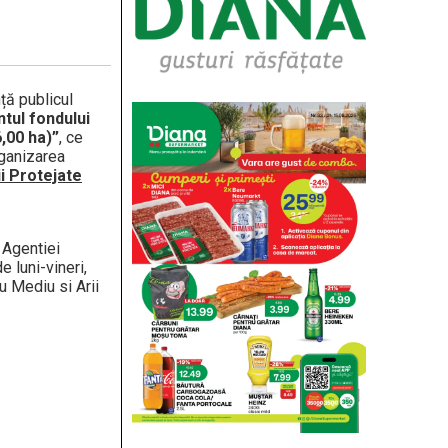
ță publicul
ul fondului
,00 ha)”
, ce
rganizarea
ii Protejate
 Agentiei
e luni-vineri,
u Mediu si Arii