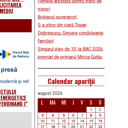
Femeie arestată pentru trafic de
LICITAREA
minori
 MEDIU
Bolnavul suveranist
S-a stins din viață Traian
Dobrinescu. Sincere condoleanțe
familiei!
Singurul elev de 10, la BAC 2026,
premiat de primarul Mircia Gutău
Calendar apariții
ECTULUI
august 2026
 ENERGETICE
L
MA
MI
J
V
S
D
FERDINAND I”
1
2
3
4
5
6
7
8
9
10
11
12
13
14
15
16
17
18
19
20
21
22
23