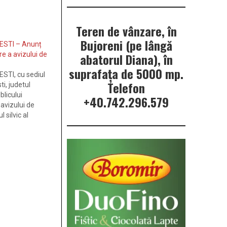
Teren de vânzare, în
Bujoreni (pe lângă
STI – Anunț
re a avizului de
abatorul Diana), în
suprafața de 5000 mp.
TI, cu sediul
Telefon
i, judetul
blicului
+40.742.296.579
 avizului de
silvic al
privata
 U.P. I
 desfasura pe
lcea,…