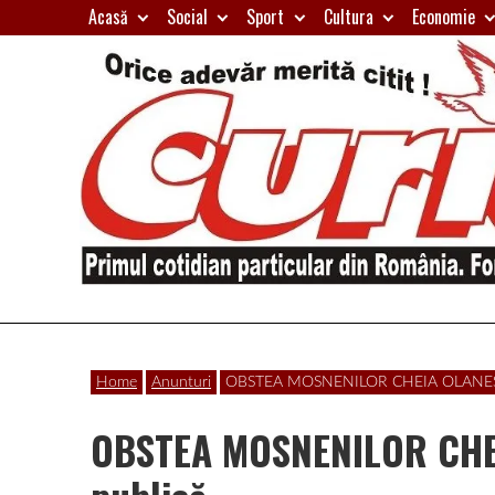
Skip
Acasă
Social
Sport
Cultura
Economie
to
content
Primul
Curierul
cotidian
Home
Anunturi
OBSTEA MOSNENILOR CHEIA OLANESTI 
particular
de
din
OBSTEA MOSNENILOR CHEI
România