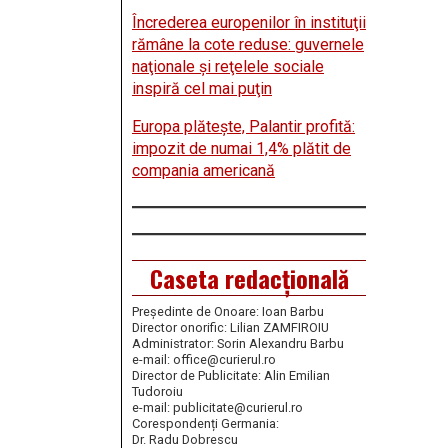
Încrederea europenilor în instituţii
rămâne la cote reduse: guvernele
naţionale şi reţelele sociale
inspiră cel mai puţin
Europa plăteşte, Palantir profită:
impozit de numai 1,4% plătit de
compania americană
Caseta redacțională
Președinte de Onoare: Ioan Barbu
Director onorific: Lilian ZAMFIROIU
Administrator: Sorin Alexandru Barbu
e-mail: office@curierul.ro
Director de Publicitate: Alin Emilian
Tudoroiu
e-mail: publicitate@curierul.ro
Corespondenți Germania:
Dr. Radu Dobrescu