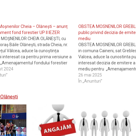
oșnenilor Cheia – Olănești – anunț
OBSTEA MOSNENILOR GREBLE
ent fond forestier UP II IEZER
public privind decizia de emite
MOȘNENILOR CHEIA OLĂNEȘTI, cu
mediu
 oraș Băile Olănești, strada Cheia, nr.
OBSTEA MOSNENILOR GREBLES
ețul Vâlcea, aduce la cunoștința
in comuna Caineni, sat Greblest
ui interesat ca pentru prima versiune a
Valcea, aduce la cunostinta pu
 „Amenajamentul fondului forestier
interesat decizia de emitere a
ate privată aparținând Obștii
st 2024
mediu pentru „Amenajamentul 
or Cheia – Olănești, județul Vâlcea,
turi”
fondului forestier proprietate 
26 mai 2025
ZER (1394,35 ha)”, ce urmează a se
apartinand OBSTEI GREBLESTI -
În „Anunturi”
ra…
GREBLESTI”, ce urmeaza a se
raza U.A.T. Caineni, judeţul Vâ
Olănești