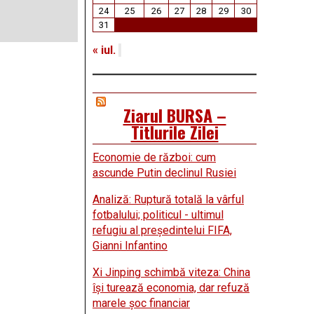
24
25
26
27
28
29
30
31
« iul.
Ziarul BURSA –
Titlurile Zilei
Economie de război: cum
ascunde Putin declinul Rusiei
Analiză: Ruptură totală la vârful
fotbalului; politicul - ultimul
refugiu al preşedintelui FIFA,
Gianni Infantino
Xi Jinping schimbă viteza: China
îşi turează economia, dar refuză
marele şoc financiar