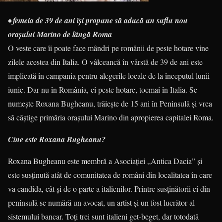
• femeia de 39 de ani își propune să aducă un suflu nou
orașului Marino de lângă Roma
O veste care îi poate face mândri pe românii de peste hotare vine
zilele acestea din Italia. O vâlceancă în vârstă de 39 de ani este
implicată în campania pentru alegerile locale de la începutul lunii
iunie. Dar nu în România, ci peste hotare, tocmai în Italia. Se
numește Roxana Bugheanu, trăiește de 15 ani în Peninsulă și vrea
să câștige primăria orașului Marino din apropierea capitalei Roma.
Cine este Roxana Bugheanu?
Roxana Bugheanu este membră a Asociației „Antica Dacia” și
este susținută atât de comunitatea de români din localitatea în care
va candida, cât și de o parte a italienilor. Printre susținătorii ei din
peninsulă se numără un avocat, un artist și un fost lucrător al
sistemului bancar. Toți trei sunt italieni get-beget, dar totodată