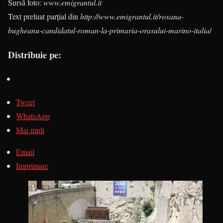
Sursă foto:
www.emigrantul.it
Text preluat parțial din
http://www.emigrantul.it/roxana-
bugheanu-candidatul-roman-la-primaria-orasului-marino-italia
/
Distribuie pe:
Tweet
WhatsApp
Mai mult
Email
Imprimare