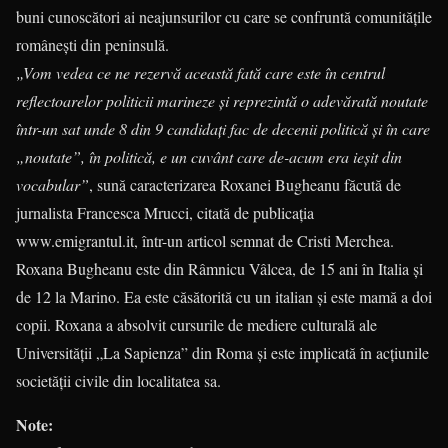
buni cunoscători ai neajunsurilor cu care se confruntă comunitățile
românești din peninsulă.
„Vom vedea ce ne rezervă această fată care este în centrul
reflectoarelor politicii marineze și reprezintă o adevărată noutate
într-un sat unde 8 din 9 candidați fac de decenii politică și în care
„noutate”, în politică, e un cuvânt care de-acum era ieșit din
vocabular”
, sună caracterizarea Roxanei Bugheanu făcută de
jurnalista Francesca Mrucci, citată de publicația
www.emigrantul.it, într-un articol semnat de Cristi Merchea.
Roxana Bugheanu este din Râmnicu Vâlcea, de 15 ani în Italia și
de 12 la Marino. Ea este căsătorită cu un italian și este mamă a doi
copii. Roxana a absolvit cursurile de mediere culturală ale
Universității „La Sapienza” din Roma și este implicată în acțiunile
societății civile din localitatea sa.
Note: