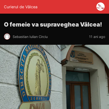
Curierul de Vâlcea
O femeie va supraveghea Vâlcea!
Sebastian Iulian Circiu
11 ani ago