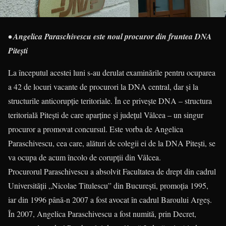
• Angelica Paraschivescu este noul procuror din fruntea DNA
Piteşti
La începutul acestei luni s-au derulat examinările pentru ocuparea
a 42 de locuri vacante de procurori la DNA central, dar şi la
structurile anticorupţie teritoriale. În ce priveşte DNA – structura
teritorială Piteşti de care aparţine şi judeţul Vâlcea – un singur
procuror a promovat concursul. Este vorba de Angelica
Paraschivescu, cea care, alături de colegii ei de la DNA Piteşti, se
va ocupa de acum încolo de corupţii din Vâlcea.
Procurorul Paraschivescu a absolvit Facultatea de drept din cadrul
Universităţii „Nicolae Titulescu” din Bucureşti, promoţia 1995,
iar din 1996 până-n 2007 a fost avocat în cadrul Baroului Argeş.
În 2007, Angelica Paraschivescu a fost numită, prin Decret,